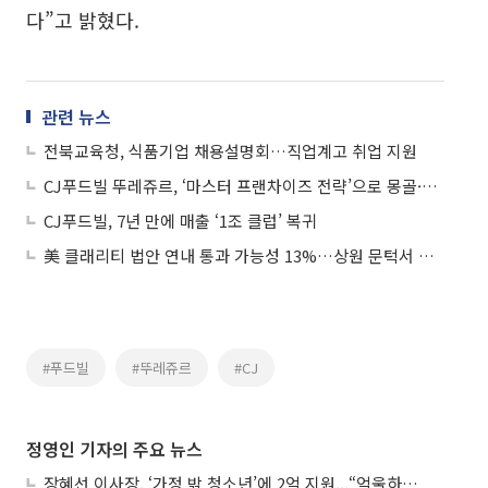
다”고 밝혔다.
관련 뉴스
전북교육청, 식품기업 채용설명회…직업계고 취업 지원
CJ푸드빌 뚜레쥬르, ‘마스터 프랜차이즈 전략’으로 몽골·인니 성장 지속
CJ푸드빌, 7년 만에 매출 ‘1조 클럽’ 복귀
美 클래리티 법안 연내 통과 가능성 13%…상원 문턱서 제동
#푸드빌
#뚜레쥬르
#CJ
정영인 기자의 주요 뉴스
장혜선 이사장, ‘가정 밖 청소년’에 2억 지원...“억울하고 아파도 단단해지길”