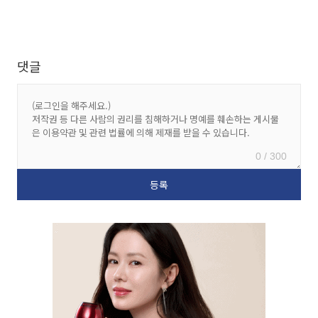
댓글
0 / 300