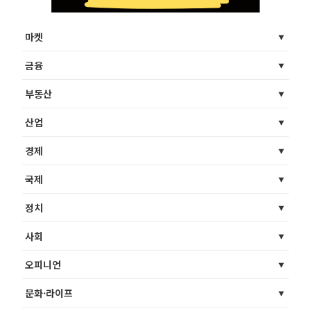
마켓
금융
부동산
산업
경제
국제
정치
사회
오피니언
문화·라이프