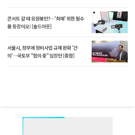
콘서트 갈 때 응원봉만?⋯'최애' 위한 필수
품 등장이오! [솔드아웃]
서울시, 정부에 정비사업 규제 완화 '건
의'⋯국토부 "협의 중" 입장만 [종합]