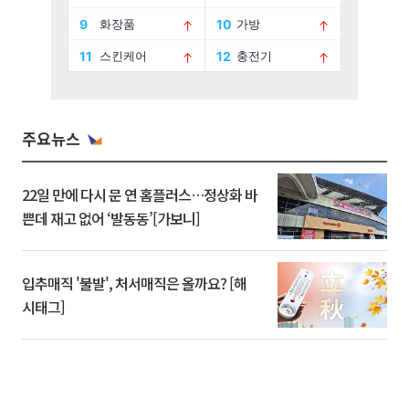
주요뉴스
22일 만에 다시 문 연 홈플러스…정상화 바
쁜데 재고 없어 ‘발동동’[가보니]
입추매직 '불발', 처서매직은 올까요? [해
시태그]