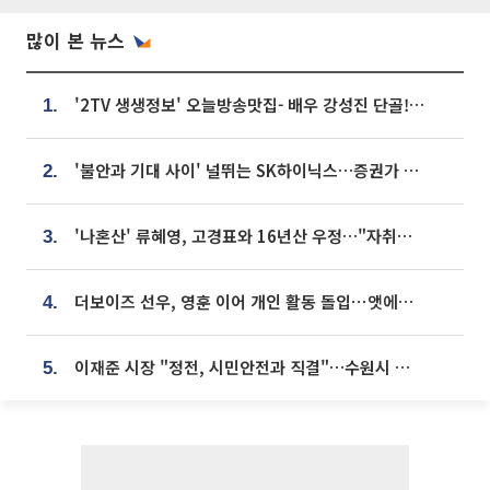
많이 본 뉴스
'2TV 생생정보' 오늘방송맛집- 배우 강성진 단골! 쌀국수ㆍ푸팟퐁 커리 맛집 '블○○○'
1.
'불안과 기대 사이' 널뛰는 SK하이닉스…증권가 "HBM4·LTA 기반 펀터멘털 견고"
2.
'나혼산' 류혜영, 고경표와 16년산 우정…"자취방서 부모님과 마주쳐"
3.
더보이즈 선우, 영훈 이어 개인 활동 돌입⋯앳에어리어와 전속계약
4.
이재준 시장 "정전, 시민안전과 직결"…수원시 비상대응체계 가동
5.