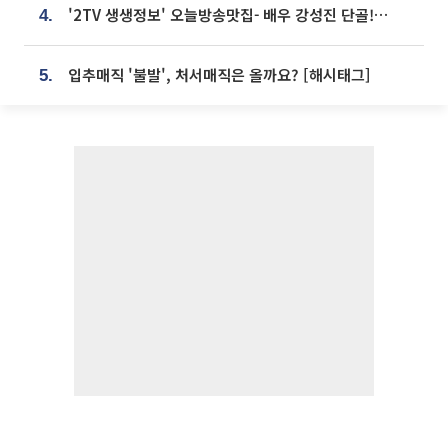
'2TV 생생정보' 오늘방송맛집- 배우 강성진 단골! 쌀국수ㆍ푸팟퐁 커리 맛집 '블○○○'
4.
입추매직 '불발', 처서매직은 올까요? [해시태그]
5.