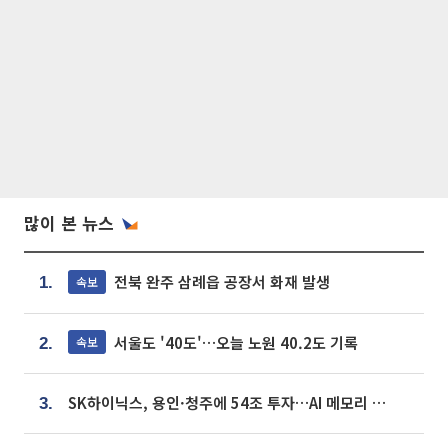
많이 본 뉴스
전북 완주 삼례읍 공장서 화재 발생
속보
1.
서울도 '40도'…오늘 노원 40.2도 기록
속보
2.
SK하이닉스, 용인·청주에 54조 투자…AI 메모리 생산기지 키운다
3.