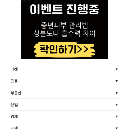
마켓
금융
부동산
산업
경제
국제