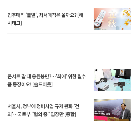
입추매직 '불발', 처서매직은 올까요? [해
시태그]
콘서트 갈 때 응원봉만?⋯'최애' 위한 필수
품 등장이오! [솔드아웃]
서울시, 정부에 정비사업 규제 완화 '건
의'⋯국토부 "협의 중" 입장만 [종합]