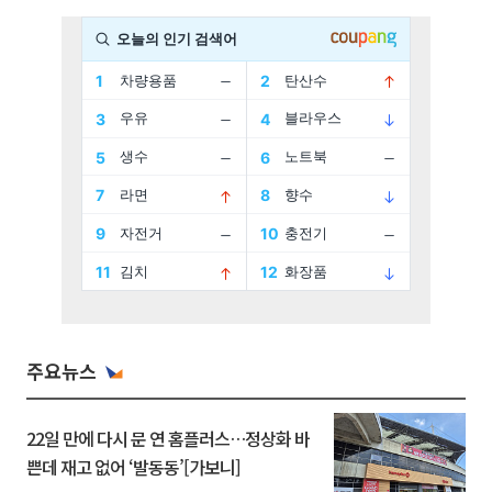
주요뉴스
22일 만에 다시 문 연 홈플러스…정상화 바
쁜데 재고 없어 ‘발동동’[가보니]