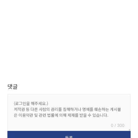
댓글
0 / 300