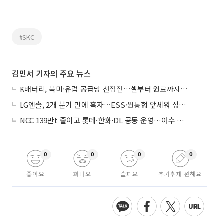
#SKC
김민서 기자의 주요 뉴스
K배터리, 북미·유럽 공급망 선점전…셀부터 원료까지 현지화
LG엔솔, 2개 분기 만에 흑자…ESS·원통형 앞세워 성장 가속
NCC 139만t 줄이고 롯데·한화·DL 공동 운영…여수 1호 본궤도
0
0
0
0
좋아요
화나요
슬퍼요
추가취재 원해요