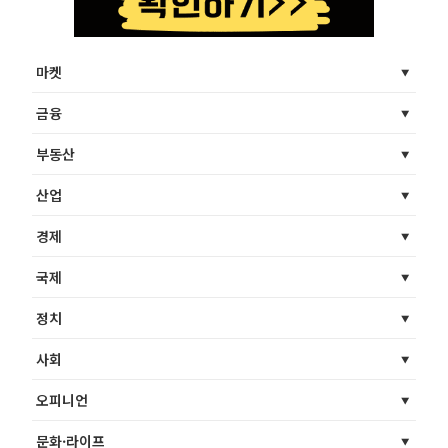
마켓
금융
부동산
산업
경제
국제
정치
사회
오피니언
문화·라이프