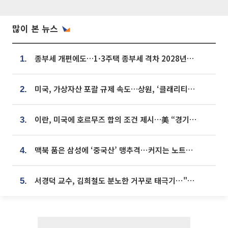
많이 본 뉴스
종부세 개편에도…1·3주택 종부세 격차 2028년부터 확대
1.
미국, 가상자산 포괄 규제 속도…상원, ‘클래리티법’ 9월 절차투표 추진
2.
이란, 미국에 호르무즈 합의 조건 제시…美 “경기 아직 안 끝나” [종합]
3.
맥북 품은 삼성에 ‘중국산’ 맹추격⋯커지는 노트북 OLED 시장
4.
서경덕 교수, 김희철도 분노한 거꾸로 태극기⋯"엉터리는 아냐, 아쉬울 뿐"
5.