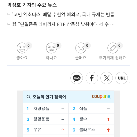
박정호 기자의 주요 뉴스
'코인 엑소더스' 매달 수천억 해외로, 국내 규제는 빈틈
與 "단일종목 레버리지 ETF 상품성 낮춰야"…배수 조정안도 거론
0
0
0
0
좋아요
화나요
슬퍼요
추가취재 원해요