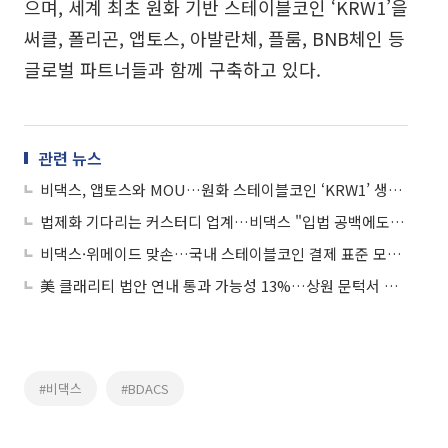
으며, 세계 최초 원화 기반 스테이블코인 ‘KRW1’을
써클, 폴리곤, 앱토스, 아발란체, 플룸, BNB체인 등
글로벌 파트너들과 함께 구축하고 있다.
관련 뉴스
비댁스, 앱토스와 MOU…원화 스테이블코인 ‘KRW1’ 생태계 확장
법제화 기다리는 커스터디 업계…비댁스 "입법 공백에도 인프라 준비 지속"
비댁스·위메이드 맞손…국내 스테이블코인 결제 표준 모델 구축 나선다
美 클래리티 법안 연내 통과 가능성 13%…상원 문턱서 제동
#비댁스
#BDACS