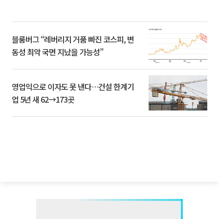
블룸버그 “레버리지 거품 빠진 코스피, 변
동성 최악 국면 지났을 가능성”
영업익으로 이자도 못 낸다…건설 한계기
업 5년 새 62→173곳