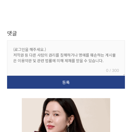
댓글
0 / 300