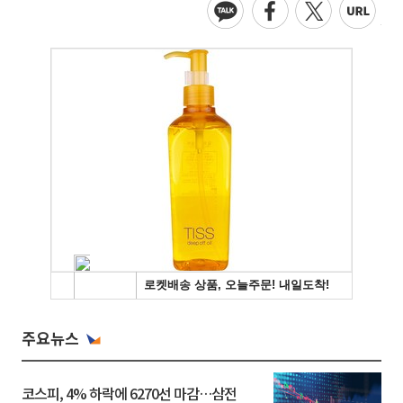
주요뉴스
코스피, 4% 하락에 6270선 마감…삼전