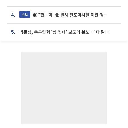
軍 "한ㆍ미, 北 발사 탄도미사일 제원 정밀분석 중"
속보
4.
박문성, 축구협회 '성 접대' 보도에 분노…"다 말아먹으려고 작정했나"
5.