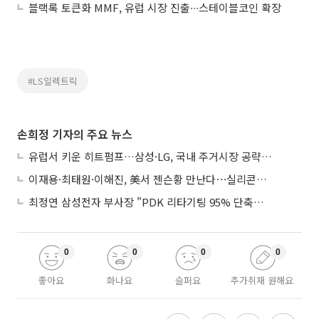
블랙록 토큰화 MMF, 유럽 시장 진출∙∙∙스테이블코인 확장
#LS일렉트릭
손희정 기자의 주요 뉴스
유럽서 키운 히트펌프…삼성·LG, 국내 주거시장 공략 ‘속도’
이재용·최태원·이해진, 美서 젠슨황 만난다⋯실리콘밸리 집결하는 AI리더
최정연 삼성전자 부사장 "PDK 리타기팅 95% 단축…에이전트 AI 시범 활용"
0
0
0
0
좋아요
화나요
슬퍼요
추가취재 원해요