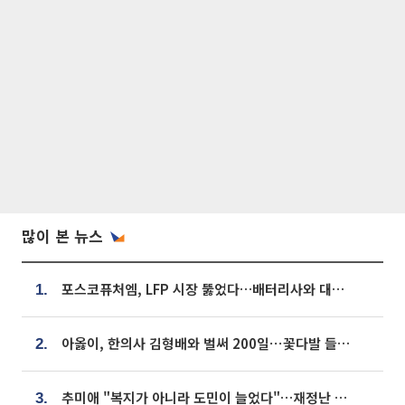
많이 본 뉴스
포스코퓨처엠, LFP 시장 뚫었다…배터리사와 대규모 장기 공급 합의
1.
아옳이, 한의사 김형배와 벌써 200일⋯꽃다발 들고 "프러포즈 아냐"
2.
추미애 "복지가 아니라 도민이 늘었다"…재정난 책임론 정면돌파
3.