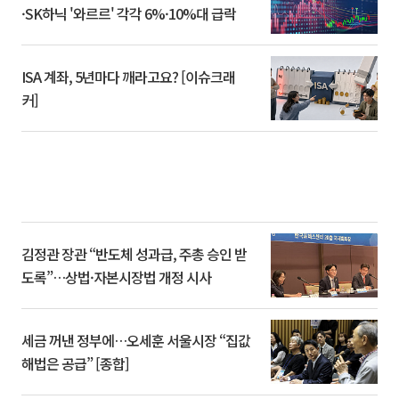
·SK하닉 '와르르' 각각 6%·10%대 급락
ISA 계좌, 5년마다 깨라고요? [이슈크래
커]
김정관 장관 “반도체 성과급, 주총 승인 받
도록”…상법·자본시장법 개정 시사
세금 꺼낸 정부에…오세훈 서울시장 “집값
해법은 공급” [종합]