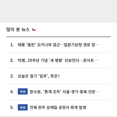
많이 본 뉴스
태풍 '돌핀' 오키나와 접근…일본기상청 경로 업데이트
1.
빅뱅, 20주년 기념 '새 뱅봉' 선보인다⋯콘서트 앞두고 팝업 개최
2.
오늘은 절기 '입추', 뜻은?
3.
합수본, '통계 조작' 서울·경기·충북 선관위 등 추가 압수수색
속보
4.
전북 완주 삼례읍 공장서 화재 발생
속보
5.