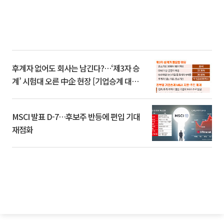
후계자 없어도 회사는 남긴다?…‘제3자 승
계’ 시험대 오른 中企 현장 [기업승계 대전
환]
MSCI 발표 D-7…후보주 반등에 편입 기대
재점화