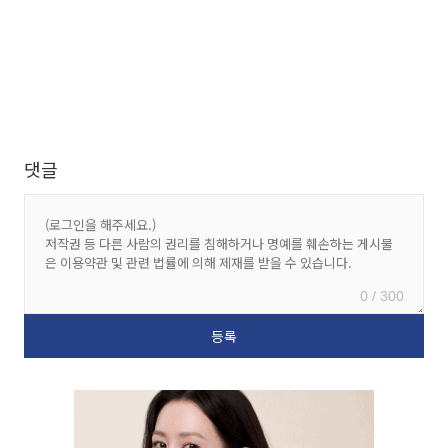
댓글
0 / 300