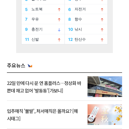
주요뉴스
22일 만에 다시 문 연 홈플러스…정상화 바
쁜데 재고 없어 ‘발동동’[가보니]
입추매직 '불발', 처서매직은 올까요? [해
시태그]