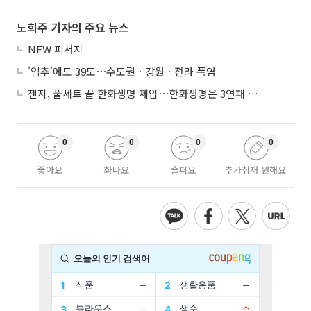
노희주 기자의 주요 뉴스
NEW 피서지
'입추'에도 39도⋯수도권ㆍ강원ㆍ전라 폭염
젠지, 풀세트 끝 한화생명 제압⋯한화생명은 3연패 수렁
0
0
0
0
좋아요
화나요
슬퍼요
추가취재 원해요