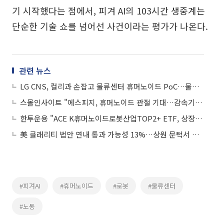
기 시작했다는 점에서, 피겨 AI의 103시간 생중계는
단순한 기술 쇼를 넘어선 사건이라는 평가가 나온다.
관련 뉴스
LG CNS, 컬리과 손잡고 물류센터 휴머노이드 PoC…물류 지능화 추진
스몰인사이트 "에스피지, 휴머노이드 관절 기대…감속기 넘어 액추에이터 확장"
한투운용 "ACE K휴머노이드로봇산업TOP2+ ETF, 상장 후 1개월 수익률 1위"
美 클래리티 법안 연내 통과 가능성 13%…상원 문턱서 제동
#피겨AI
#휴머노이드
#로봇
#물류센터
#노동