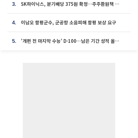
SK하이닉스, 분기배당 375원 확정…주주환원책 9월로 앞당겨 발표
3.
이남오 함평군수, 군공항 소음피해 함평 보상 요구
4.
'개편 전 마지막 수능' D-100⋯남은 기간 성적 올릴 전략은
5.