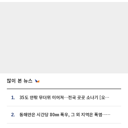
많이 본 뉴스
35도 안팎 무더위 이어져…전국 곳곳 소나기 [오늘 날씨]
1.
동해안은 시간당 80㎜ 폭우, 그 외 지역은 폭염…‘극과 극 날씨’
2.