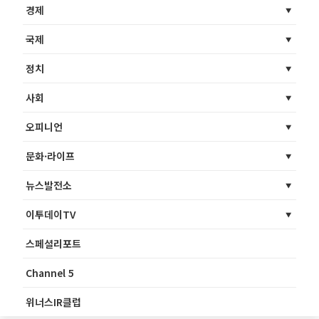
경제
국제
정치
사회
오피니언
문화·라이프
뉴스발전소
이투데이TV
스페셜리포트
Channel 5
위너스IR클럽