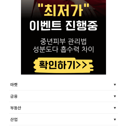
마켓
금융
부동산
산업