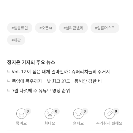
#샘올트먼
#오픈AI
#실리콘밸리
#일론머스크
#재판
정지윤 기자의 주요 뉴스
Vol. 12 이 집은 대체 얼마일까 : 슈퍼리치들의 주거지
폭염에 폭우까지⋯낮 최고 37도ㆍ동해안 강한 비
7월 다섯째 주 유튜브 영상 순위
0
0
0
0
좋아요
화나요
슬퍼요
추가취재 원해요