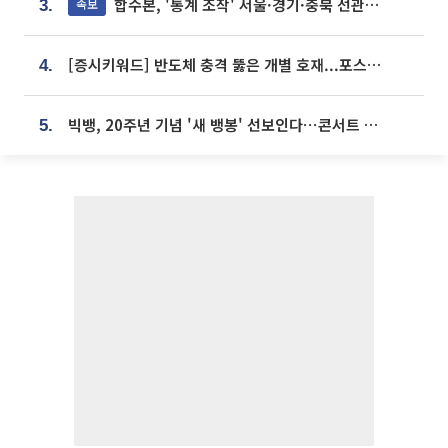
합수본, '통계 조작' 서울·경기·충북 선관위 등 추가 압수수색
속보
3.
[증시키워드] 반도체 충격 뚫은 개별 호재...포스코퓨처엠·에코프로·한화솔루션 '눈길'
4.
빅뱅, 20주년 기념 '새 뱅봉' 선보인다⋯콘서트 앞두고 팝업 개최
5.