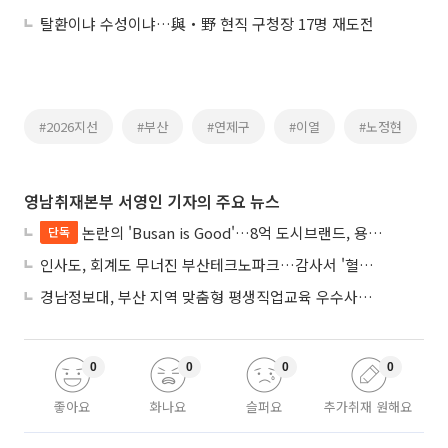
탈환이냐 수성이냐…與‧野 현직 구청장 17명 재도전
#2026지선
#부산
#연제구
#이열
#노정현
영남취재본부 서영인 기자의 주요 뉴스
논란의 'Busan is Good'…8억 도시브랜드, 용산 대통령실 CI 업체가 수행
단독
인사도, 회계도 무너진 부산테크노파크…감사서 '혈세 유용·인사 뒤집기' 적발
경남정보대, 부산 지역 맞춤형 평생직업교육 우수사례로 혁신 주도
0
0
0
0
좋아요
화나요
슬퍼요
추가취재 원해요