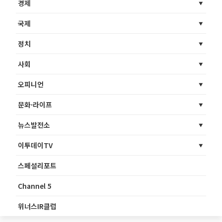
경제
국제
정치
사회
오피니언
문화·라이프
뉴스발전소
이투데이TV
스페셜리포트
Channel 5
위너스IR클럽