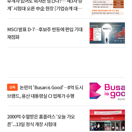
후계자 없어도 회사는 남긴다?…‘제3자 승
계’ 시험대 오른 中企 현장 [기업승계 대전
환]
MSCI 발표 D-7…후보주 반등에 편입 기대
재점화
논란의 'Busan is Good'…8억 도시
단독
브랜드, 용산 대통령실 CI 업체가 수행
2000억 수혈받은 홈플러스 ‘오늘 가오
픈’...13일 정식 개장 시험대