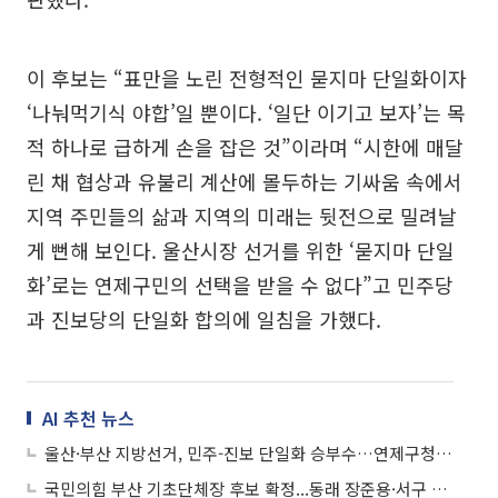
이 후보는 “표만을 노린 전형적인 묻지마 단일화이자
‘나눠먹기식 야합’일 뿐이다. ‘일단 이기고 보자’는 목
적 하나로 급하게 손을 잡은 것”이라며 “시한에 매달
린 채 협상과 유불리 계산에 몰두하는 기싸움 속에서
지역 주민들의 삶과 지역의 미래는 뒷전으로 밀려날
게 뻔해 보인다. 울산시장 선거를 위한 ‘묻지마 단일
화’로는 연제구민의 선택을 받을 수 없다”고 민주당
과 진보당의 단일화 합의에 일침을 가했다.
AI 추천 뉴스
울산·부산 지방선거, 민주-진보 단일화 승부수…연제구청장 선거 재편
국민의힘 부산 기초단체장 후보 확정...동래 장준용·서구 공한수 등 현 구청장 확정