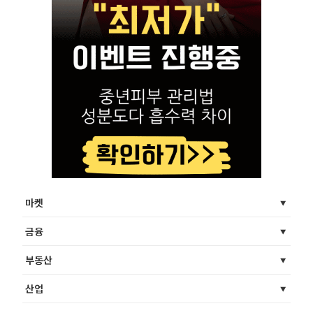
마켓
금융
부동산
산업