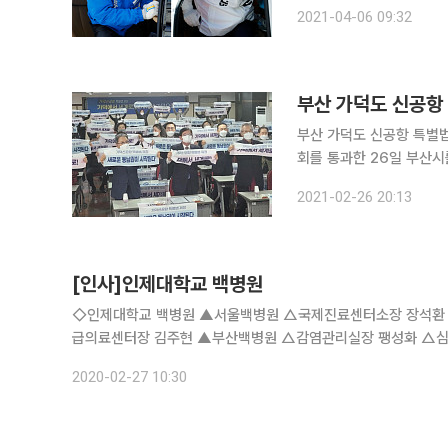
고 서면에서 마무리 유세를
2021-04-06 09:32
력 
부산 가덕도 신공항
부산 가덕도 신공항 특별법이
회를 통과한 26일 부산시
이병진 부산시장 권한대행
2021-02-26 20:13
다”며 “가덕도 신공항은
[인사]인제대학교 백병원
◇인제대학교 백병원 ▲서울백병원 △국제진료센터소장 장석환 
급의료센터장 김주현 ▲부산백병원 △감염관리실장 팽성화 △
김계민 △수술실장 유병훈 ▲일산백병원 △학술부장 조용진 △
2020-02-27 10:30