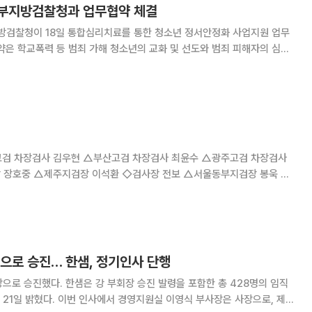
부지방검찰청과 업무협약 체결
검찰청이 18일 통합심리치료를 통한 청소년 정서안정화 사업지원 업무
을 두고 있다. 또 소년사범과 범죄 관련 피해자의 심리상태 개선 및 원활한
학교폭력 예방을 위한 통합심리치료 프로그
검 차장검사 김우현 △부산고검 차장검사 최윤수 △광주고검 차장검사
 장호중 △제주지검장 이석환 ◇검사장 전보 △서울동부지검장 봉욱 △
장 공상훈 △의정부지검장 조희진 △인천지검장 이금로 △
으로 승진… 한샘, 정기인사 단행
승진 발령을 포함한 총 428명의 임직
원실 이영식 부사장은 사장으로, 제