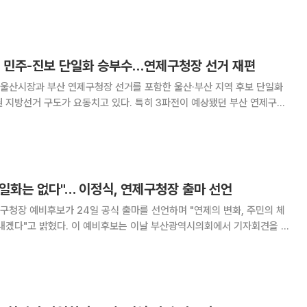
련해 “양당은 중앙당 방침에 따른 후보 조
, 민주-진보 단일화 승부수…연제구청장 선거 재편
울산시장과 부산 연제구청장 선거를 포함한 울산·부산 지역 후보 단일화
 지방선거 구도가 요동치고 있다. 특히 3파전이 예상됐던 부산 연제구청
 후보가 단일화 참여 의사를 밝히면서 국민의힘 현역 구청장과 범여권 단일
후보 간 양자 대결 구도로 재편될 가능성이 커졌다. 민주당과 진보당은 지
일화는 없다"… 이정식, 연제구청장 출마 선언
청장 예비후보가 24일 공식 출마를 선언하며 "연제의 변화, 주민의 체
는 이날 부산광역시의회에서 기자회견을 열
중심지임에도 행정의 기준이 ‘조직과 관성’에 머물러 있었다”고 지적했다.
하고 공감하는 생활형 정치인으로서 골목상권의