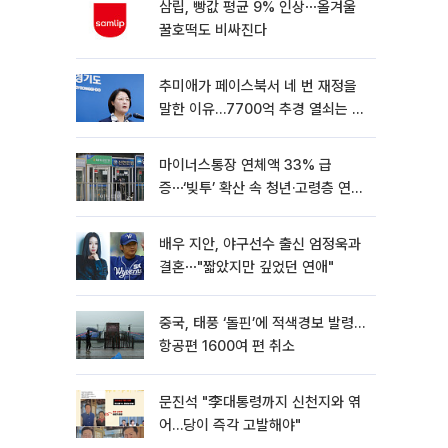
삼립, 빵값 평균 9% 인상⋯올겨울
꿀호떡도 비싸진다
추미애가 페이스북서 네 번 재정을
말한 이유…7700억 추경 열쇠는 도
의회에
마이너스통장 연체액 33% 급
증⋯‘빚투’ 확산 속 청년·고령층 연체
율↑
배우 지안, 야구선수 출신 엄정욱과
결혼⋯"짧았지만 깊었던 연애"
중국, 태풍 ‘돌핀’에 적색경보 발령…
항공편 1600여 편 취소
문진석 "李대통령까지 신천지와 엮
어…당이 즉각 고발해야"