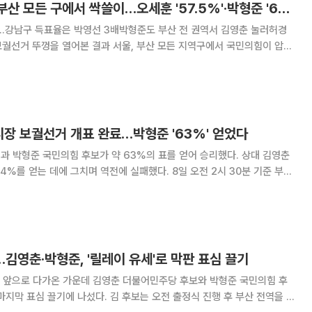
[4.7 재보선] 서울·부산 모든 구에서 싹쓸이…오세훈 '57.5%'·박형준 '62.7%'
리…강남구 득표율은 박영선 3배박형준도 부산 전 권역서 김영춘 눌러허경
훈 서울시장 후보와 박형준 부산시장 후보 모두 민주당측 후보를 완전히
누르고 큰 차이로 승리했다. 8일 중앙선
산시장 보궐선거 개표 완료…박형준 '63%' 얻었다
결과 박형준 국민의힘 후보가 약 63%의 표를 얻어 승리했다. 상대 김영춘
데에 그치며 역전에 실패했다. 8일 오전 2시 30분 기준 부산
다. 그 결과 박 후보는 총 96만 1576표를 얻어 62.67%의 지지율로
 52만 8135표를
…김영춘·박형준, '릴레이 유세'로 막판 표심 끌기
 앞으로 다가온 가운데 김영춘 더불어민주당 후보와 박형준 국민의힘 후
마지막 표심 끌기에 나섰다. 김 후보는 오전 출정식 진행 후 부산 전역을 돌