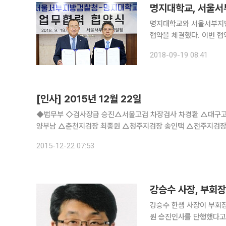
명지대학교, 서울서
명지대학교와 서울서부지방
협약을 체결했다. 이번 협약은 학교폭력 등 범죄 가해 청소년의 교화 및 선도와 범죄 피해자의 심리
치료 등의 사업 등의 내용
2018-09-19 08:41
사회적응 지원과 더불어 
[인사] 2015년 12월 22일
◆법무부 ◇검사장급 승진△서울고검 차장검사 차경환 △대구고
양부남 △춘천지검장 최종원 △청주지검장 송인택 △전주지검장
서울남부지검장 김진모 △서울북부지검장 김오수 △서울서부지검
2015-12-22 07:53
강승수 사장, 부회장
강승수 한샘 사장이 부회장으로 승진했다. 한샘은 강 부회장 
원 승진인사를 단행했다고 21일 밝혔다. 이번 인사에서 경영지