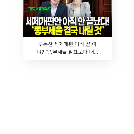
부동산 세제개편 아직 끝 아
냐? "종부세율 발표보다 내릴
것" 장기거주·양도세 전망 I 집
땅지성 I 김인만, 진미윤