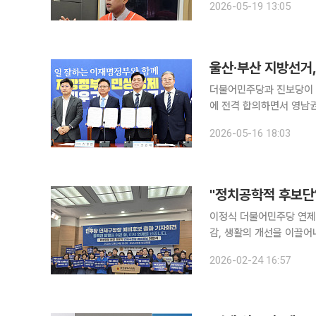
2026-05-19 13:05
후보 단일화 여론조사와 관
울산·부산 지방선거
더불어민주당과 진보당이 
에 전격 합의하면서 영남권
장 선거는 민주당 이정식
2026-05-16 18:03
"정치공학적 후보단
이정식 더불어민주당 연제구
감, 생활의 개선을 이끌어내겠다"고 밝혔다. 이 예비후보
고 “연제는 부산의 행정 
2026-02-24 16:57
그는 "주민의 삶을 이해