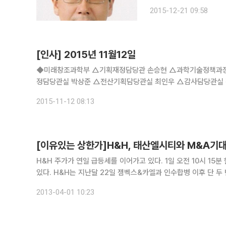
조, 물류, 구매사업부의 
2015-12-21 09:58
개발실 최진호 이사는 상
[인사] 2015년 11월12일
◆미래창조과학부 △기획재정담당관 손승현 △과학기술정책과장 정희권 △통신정책기
정담당관실 박상준 △전산기획담당관실 최인우 △감사담당관실 
김학선 △법령해석과 황남욱 △전자세원과 권승욱 △법인세과 
2015-11-12 08:13
[이유있는 상한가]H&H, 태산엘시티와 M&A기
H&H 주가가 연일 급등세를 이어가고 있다. 1일 오전 10시 15분 현재 H&H는 전 거래일 대비 14.82%(990원)오른 7670원을 기록하고
있다. H&H는 지난달 22일 젬벡스&카엘과 인수합병 이후 단 두 번을 제외하고 모두 가격제한폭까지 치솟았다. 처음 상한가를 기록한 지난
달 19일 종가기준으로 상승률은 약 180%(4955원)에 달한다
2013-04-01 10:23