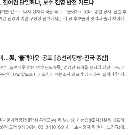
… 친여권 단일화냐, 보수 진영 반전 카드냐
거를 앞두고 다시 정치적 격랑 속으로 들어가고 있다. 총선 당시 ‘단일 후
여권 진영이 이번 구청장 선거에서는 각 당 후보들이 잇따라 출마 채비에
고하고 있어서다. 연대를 강조해온 정치 세력이 정작 지방
 각자 계산에 들어갔다는 평가가 나온
…與, '블랙아웃' 공포 [총선리딩방-전국 종합]
 국면"…블랙아웃 맞은 여야 온도차與, 믿었던 동작을·분당갑 접전…'PK 7
전국 254곳 중 득표율 5%포인트(p) 내 당락이 갈릴 경합지를 50여곳으
리고 있다. 4일 기준 양당
진(서울과학종합대학원 특임교수) 씨 부친상, 이현승(KB자산운용 대표이
26일 오전 9시 30분, 02-3410-6914 ▲서정자 씨 별세, 노진규(매
) 씨 조