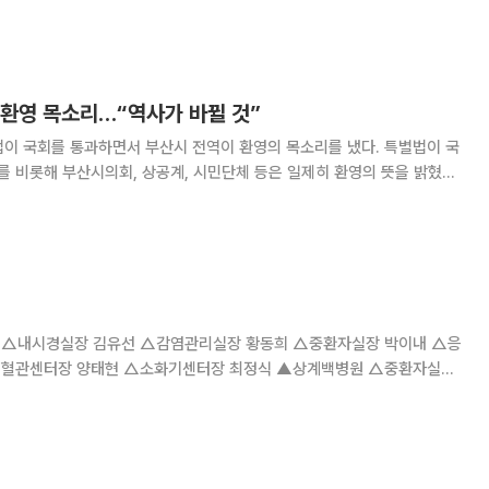
 펼친다. 박 후보 역시 해운대부터 시작해 부산 전역을 돌고 서면에서 총
투혼 유세에 나선다. 김 후보 측 선거 캠프에 따르면 6일 김
 환영 목소리…“역사가 바뀔 것”
 국회를 통과하면서 부산시 전역이 환영의 목소리를 냈다. 특별법이 국
를 비롯해 부산시의회, 상공계, 시민단체 등은 일제히 환영의 뜻을 밝혔다.
은 “부ㆍ울ㆍ경 시ㆍ도민과 국회의원 등 모든 분에게 감사 말씀을 전한
 동남권을 글로벌 경제ㆍ관광도시로 이끌 것
△내시경실장 김유선 △감염관리실장 황동희 △중환자실장 박이내 △응
심혈관센터장 양태현 △소화기센터장 최정식 ▲상계백병원 △중환자실장
QI실장 김경아 △응급실장 박준석 △스포츠건강의학센터장 유