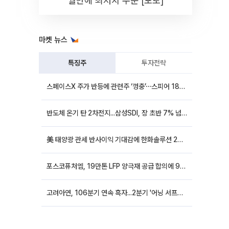
월만에 최저치 수준 [포토]
마켓 뉴스
특징주
투자전략
스페이스X 주가 반등에 관련주 ‘껑충’⋯스피어 18%ㆍ에이치브이엠 12%↑
반도체 온기 탄 2차전지...삼성SDI, 장 초반 7% 넘게 껑충
美 태양광 관세 반사이익 기대감에 한화솔루션 20%대·OCI홀딩스 14%대 급등
포스코퓨처엠, 19만톤 LFP 양극재 공급 합의에 9%대 강세
고려아연, 106분기 연속 흑자...2분기 '어닝 서프라이즈'에 장 초반 12%대 강세