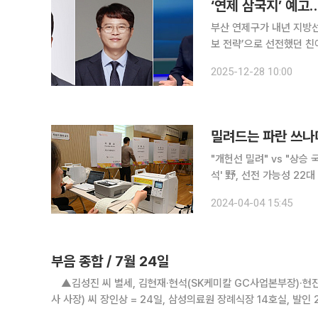
‘연제 삼국지’ 예고
부산 연제구가 내년 지방선
보 전략’으로 선전했던 친
나서며, 이른바 ‘친여권 삼국지’ 구도를 예
2025-12-28 10:00
권력 재편의 갈림길에서는
밀려드는 파란 쓰나미
"개헌선 밀려" vs "상승
석' 野, 선전 가능성 22대 총선이 6일 앞으로 다가오면서 여론조사 공표가 금지되는 '블랙아웃' 기
간에 접어들었다. 여야는 
2024-04-04 15:45
로 보고 막판 스퍼트를 올
부음 종합 / 7월 24일
▲김성진 씨 별세, 김현재·현석(SK케미칼 GC사업본부장)·현
사 사장) 씨 장인상 = 24일, 삼성의료원 장례식장 14호실, 발인 
일신문 경북 청도 담당 기자) 씨 모친상, 노정현(맥킨지 서울사무소