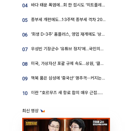
바다 태운 폭염에…회 한 접시도 ‘히트플레이션’
04
종부세 개편에도…1·3주택 종부세 격차 2028년부터 확대
05
‘회생 D-3주’ 홈플러스, 영업 재개에도 ‘상품 공급망’ 복구가 생존 관건
06
우성빈 기장군수 ‘유튜브 정치’에…국민의힘 군의원들 집단 반발
07
미국, 가상자산 포괄 규제 속도…상원, ‘클래리티법’ 9월 절차투표 추진
08
맥북 품은 삼성에 ‘중국산’ 맹추격⋯커지는 노트북 OLED 시장
09
이란 “호르무즈 새 항로 합의 매우 근접...미국 배상 먼저”
10
최신 영상