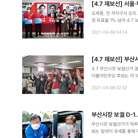
오세훈, 전 자치구서 승
영 득표율 1% 넘어 4·7 보궐선거 뚜껑을 열어본 결과 서울, 부산 모든 지역구에서 국민의힘이 압승
했다. 국민의힘 소속 오세
2021-04-08 04:14
[4.7 재보선] 부
4.7 부산시장 보궐선거 
더불어민주당 후보는 약 34%를 얻는 
시장 보궐선거 개표는 완료됐
2021-04-08 02:52
당선이 확정됐다. 김 후보는
부산시장 보궐 D-1
부산시장 보궐선거가 하루
보는 릴레이 유세를 통해 