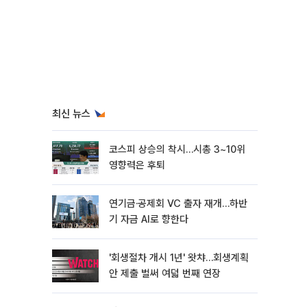
최신 뉴스
코스피 상승의 착시…시총 3~10위
영향력은 후퇴
연기금·공제회 VC 출자 재개…하반
기 자금 AI로 향한다
'회생절차 개시 1년' 왓챠…회생계획
안 제출 벌써 여덟 번째 연장