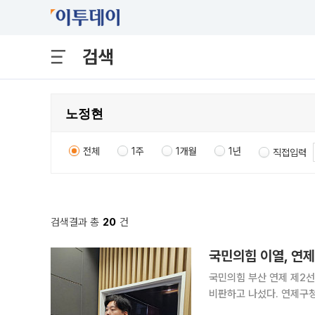
검색
전체
1주
1개월
1년
직접입력
검색결과 총
20
건
국민의힘 이열, 연제
국민의힘 부산 연제 제2
비판하고 나섰다. 연제구
양상이다. 이 후보는 지난 17일 본지와의 인터뷰에서 18~19일 실시되는 민주당·진보당 연제구청장