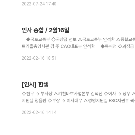
2022-07-24 17:40
인사 종합 / 2월16일
◆국토교통부 ◇국장급 전보 △국토교통부 안석환 △종합교통
트리올총영사관 겸 주ICAO대표부 안석환 ◆특허청 ◇과장급
임이사 △부사장·기반조성 이사 김병수 △수자원관리 이사 김
2022-02-16 18:51
[인사] 한샘
◇전무 → 부사장 △키친바흐사업본부 김덕신 ◇이사 → 상무 △특판사업본부 송기룡 △경영기획실 손영동 ◇이사대우 → 이사 △경영
지원실 정윤환 ◇부장 → 이사대우 △경영지원실 ESG지원부 곽상훈 △SCM본부 개발지원부 고영남 ◇상무 → 전무 △한샘개발 노정현
◇이사대우 → 이사 △한샘서비스 이종진
2022-02-16 14:14