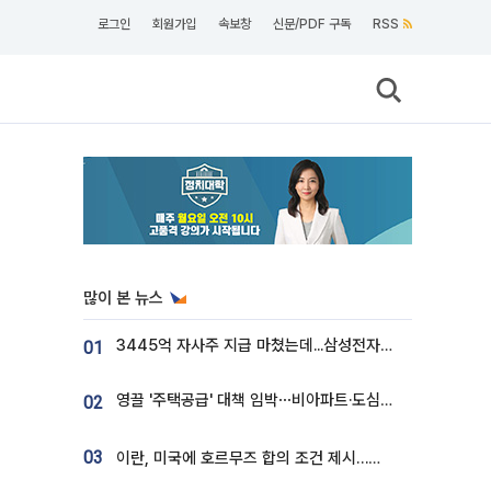
로그인
회원가입
속보창
신문/PDF 구독
RSS
많이 본 뉴스
3445억 자사주 지급 마쳤는데...삼성전자 DX노조, 뒤늦은 '떼쓰기 집회'
01
영끌 '주택공급' 대책 임박⋯비아파트·도심복합까지 총동원
02
03
이란, 미국에 호르무즈 합의 조건 제시…美 “경기 아직 안 끝나” [종합]