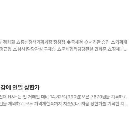
안흥국 전무는 부사장으로, KB사업부 김덕신 상무는 전무로 각각 승진했다.
무로, 김태욱 장윤섭 김죽천은 이사대우에
획과장 정창림 ◆국세청 ◇서기관 승진 △기획재
정근형 △심사1담당관실 구제승 △국제협력담당관실 민회준 △징세과
김광칠 △소비세과 나정엽 △자본거래관리과 김해진 △조사기
대감에 연일 상한가