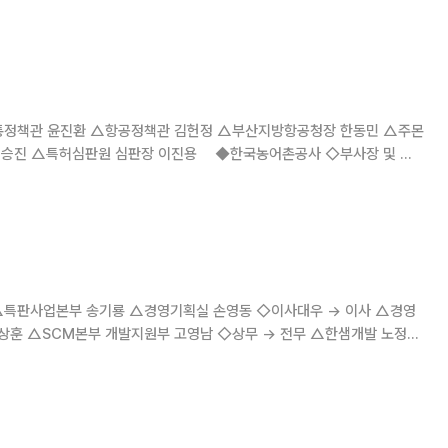
정책관 윤진환 △항공정책관 김헌정 △부산지방항공청장 한동민 △주몬
 승진 △특허심판원 심판장 이진용 ◆한국농어촌공사 ◇부사장 및 상
규전 △농어촌개발 이사 송성일 ◆한국농수산식품유통공사