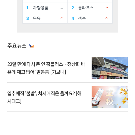
주요뉴스
22일 만에 다시 문 연 홈플러스…정상화 바
쁜데 재고 없어 ‘발동동’[가보니]
입추매직 '불발', 처서매직은 올까요? [해
시태그]