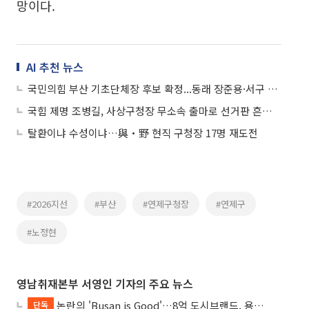
망이다.
AI 추천 뉴스
국민의힘 부산 기초단체장 후보 확정...동래 장준용·서구 공한수 등 현 구청장 확정
국힘 제명 조병길, 사상구청장 무소속 출마로 선거판 흔든다… 3파전 돌입
탈환이냐 수성이냐…與‧野 현직 구청장 17명 재도전
#2026지선
#부산
#연제구청장
#연제구
#노정현
영남취재본부 서영인 기자의 주요 뉴스
논란의 'Busan is Good'…8억 도시브랜드, 용산 대통령실 CI 업체가 수행
단독