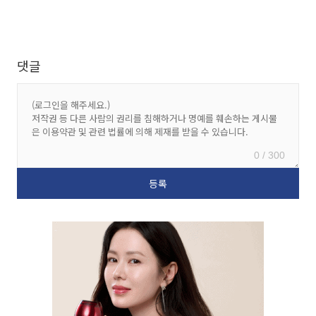
댓글
0 / 300