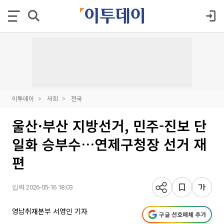
이투데이
사회
전국
울산·부산 지방선거, 민주-진보 단
일화 승부수…연제구청장 선거 재
편
입력 2026-05-16 18:03
영남취재본부 서영인 기자
구글 선호매체 추가