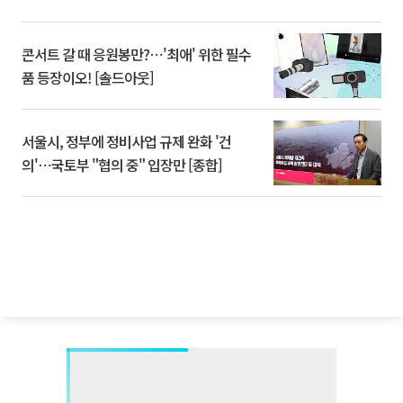
콘서트 갈 때 응원봉만?⋯'최애' 위한 필수
품 등장이오! [솔드아웃]
서울시, 정부에 정비사업 규제 완화 '건
의'⋯국토부 "협의 중" 입장만 [종합]