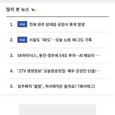
많이 본 뉴스
전북 완주 삼례읍 공장서 화재 발생
속보
1.
서울도 '40도'…오늘 노원 40.2도 기록
속보
2.
SK하이닉스, 용인·청주에 54조 투자…AI 메모리 생산기지 키운다
3.
'2TV 생생정보' 오늘방송맛집- 배우 강성진 단골! 쌀국수ㆍ푸팟퐁 커리 맛집 '블○○○'
4.
입추매직 '불발', 처서매직은 올까요? [해시태그]
5.