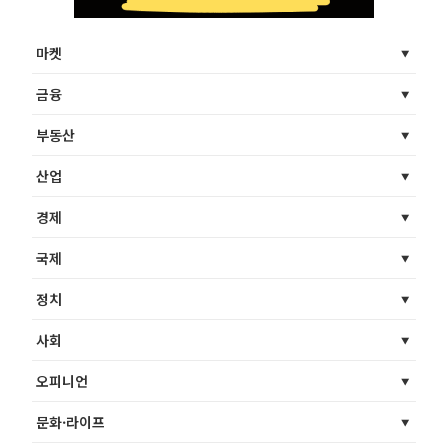
마켓
금융
부동산
산업
경제
국제
정치
사회
오피니언
문화·라이프