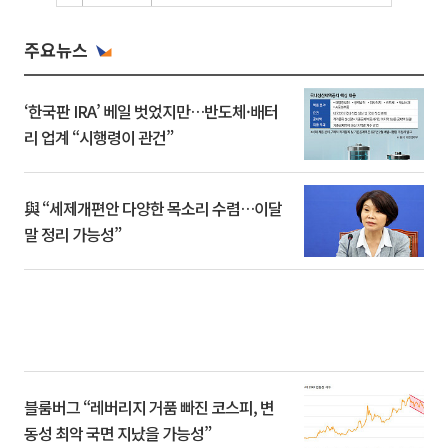
주요뉴스
‘한국판 IRA’ 베일 벗었지만…반도체·배터
리 업계 “시행령이 관건”
與 “세제개편안 다양한 목소리 수렴…이달
말 정리 가능성”
블룸버그 “레버리지 거품 빠진 코스피, 변
동성 최악 국면 지났을 가능성”