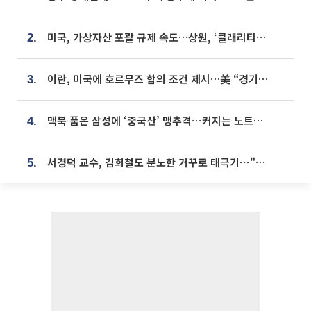
미국, 가상자산 포괄 규제 속도…상원, ‘클래리티법’ 9월 절차투표 추진
2.
이란, 미국에 호르무즈 합의 조건 제시…美 “경기 아직 안 끝나” [종합]
3.
맥북 품은 삼성에 ‘중국산’ 맹추격⋯커지는 노트북 OLED 시장
4.
서경덕 교수, 김희철도 분노한 거꾸로 태극기⋯"엉터리는 아냐, 아쉬울 뿐"
5.