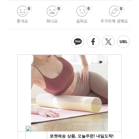
0
0
0
0
좋아요
화나요
슬퍼요
추가취재 원해요