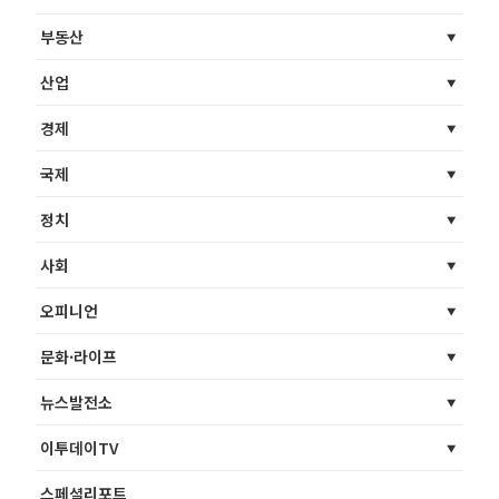
부동산
산업
경제
국제
정치
사회
오피니언
문화·라이프
뉴스발전소
이투데이TV
스페셜리포트