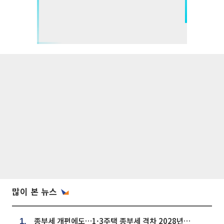
많이 본 뉴스
종부세 개편에도…1·3주택 종부세 격차 2028년부터 확대
1.