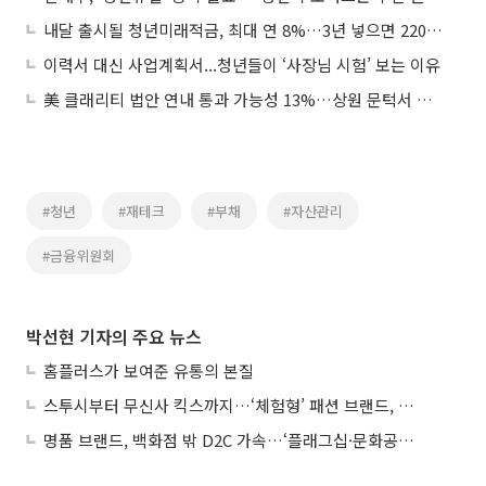
내달 출시될 청년미래적금, 최대 연 8%…3년 넣으면 2200만원
이력서 대신 사업계획서...청년들이 ‘사장님 시험’ 보는 이유
美 클래리티 법안 연내 통과 가능성 13%…상원 문턱서 제동
#청년
#재테크
#부채
#자산관리
#금융위원회
박선현 기자의 주요 뉴스
홈플러스가 보여준 유통의 본질
스투시부터 무신사 킥스까지…‘체험형’ 패션 브랜드, 잇단 제주행
명품 브랜드, 백화점 밖 D2C 가속…‘플래그십·문화공간’ 전략 눈길