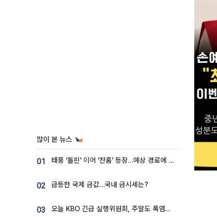
많이 본 뉴스
태풍 '돌핀' 이어 '찬홈' 등장…예상 경로에 한국 '한숨'
01
급등한 국제 금값…국내 금시세는?
02
오늘 KBO 긴급 실행위원회, 주말도 폭염취소 될까
03