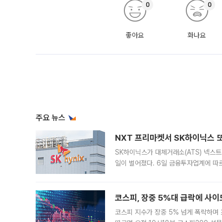
0
0
좋아요
화나요
주요 뉴스
NXT 프리마켓서 SK하이닉스 또
SK하이닉스가 대체거래소(ATS) 넥스
일이 벌어졌다. 6일 금융투자업계에 따르
규장 종가보다 29.98% 내린 116만8
규시장과 달
코스피, 장중 5%대 급락에 사이
코스피 지수가 장중 5% 넘게 폭락하며