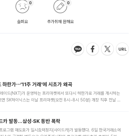
0
0
슬퍼요
추가취재 원해요
 하한가⋯‘11주 거래’에 시초가 왜곡
트레이드(NXT)가 운영하는 프리마켓에서 또다시 하한가로 거래를 개시하는
면 SK하이닉스는 이날 프리마켓(오전 8시~8시 50분) 개장 직후 전날 정
000원에 거래됐다. 거래량은 11주에 불과했으나, 최초 가격 결정이 기존 정
드카 발동…삼성·SK 동반 폭락
 프로그램 매도호가 일시효력정지(사이드카)가 발동했다. 6일 한국거래소에