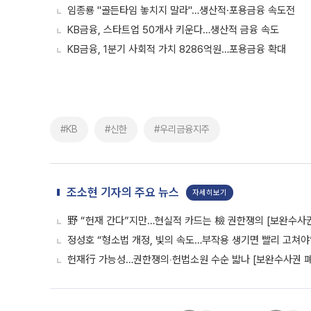
임종룡 "골든타임 놓치지 말라"…생산적·포용금융 속도전
KB금융, 스타트업 50개사 키운다…생산적 금융 속도
KB금융, 1분기 사회적 가치 8286억원…포용금융 확대
#KB
#신한
#우리금융지주
조소현 기자의 주요 뉴스
자세히보기
野 “헌재 간다”지만…현실적 카드는 檢 권한쟁의 [보완수사
정성호 “형소법 개정, 빛의 속도…부작용 생기면 빨리 고쳐야
헌재行 가능성…권한쟁의‧헌법소원 수순 밟나 [보완수사권 폐