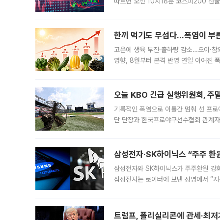
따르면 오전 10시18분 코스피200 
정지됐다. 발동 시점 당시 코스피200 선
록했다.
한끼 먹기도 무섭다...폭염이 부
고온에 생육 부진·출하량 감소…오이·참외
영향, 8월부터 본격 반영 연일 이어진 
고온에 취약한 시금치와 상추 등 잎채소뿐
오늘 KBO 긴급 실행위원회, 주
기록적인 폭염으로 이틀간 멈춰 선 프로야
단 단장과 한국프로야구선수협회 관계자가
5일 “최근 전국적으로 폭염이 지속되면
KBO리그와
삼성전자·SK하이닉스 “주주 환원
삼성전자와 SK하이닉스가 주주환원 강화 방안 마련에 나설
삼성전자는 로이터에 보낸 성명에서 “지
트럼프, 폴리실리콘에 관세·최저