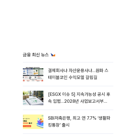
금융 최신 뉴스
결제회사냐 자산운용사냐…원화 스
테이블코인 수익모델 갈림길
[ESGX 이슈 5] 지속가능성 공시 후
속 입법…2028년 사업보고서부터
적용
SBI저축은행, 최고 연 7.7% ‘생활파
킹통장’ 출시