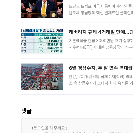
도널드 트럼프 미국 대통령이 수입산 
반도체 공급망의 핵심 원재료인 폴리실리
로 한국 기업에 미칠 영향에도 관심이 
레버리지 규제 4거래일 만에…단일
기본예탁금 현금 3000만원 조기 상향하
지수펀드(ETF)에 대한 금융당국의 기본
13분의 1수준으로 급감했다. 6일 한국
한 가운데
6월 경상수지, 두 달 연속 역대급
한은, 2026년 6월 국제수지(잠정) 발
조 속 상품수지가 또다시 최대 흑자를 
다. 한국은행이 6일 발표한 '2026년 
집계됐다
댓글