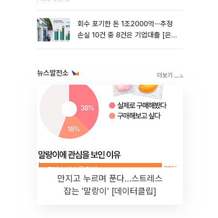
지나 [은행권 '10조 부실' 경고등]
회수 포기한 돈 1조2000억⋯추정
손실 10건 중 8건은 기업대출 [은행
권 '10조 부실' 경고등]
뉴스발전소
만지고 누르며 푼다…스트레스
잡는 '말랑이' [데이터클립]