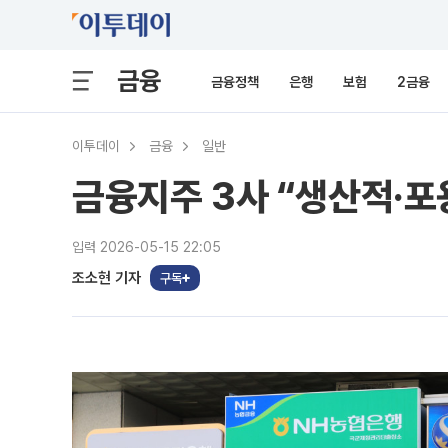
금융
금융정책
은행
보험
2금융
이투데이
금융
일반
금융지주 3사 “생산적·포
입력 2026-05-15 22:05
조소현 기자
구독