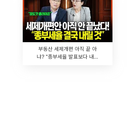
부동산 세제개편 아직 끝 아
냐? "종부세율 발표보다 내릴
것" 장기거주·양도세 전망 I 집
땅지성 I 김인만, 진미윤