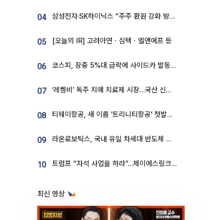
삼성전자·SK하이닉스 “주주 환원 강화 방안 마련”
04
[오늘의 IR] 고려아연ㆍ심텍ㆍ엘앤에프 등
05
코스피, 장중 5%대 급락에 사이드카 발동…삼성·SK 동반 폭락
06
‘레켐비’ 독주 치매 치료제 시장…국산 신약 등장하나
07
티웨이항공, 새 이름 '트리니티항공' 첫발…SSC 전략 본격화
08
라온로보틱스, 국내 유일 차세대 반도체 공정 로봇 개발 ‘고객사 테스트 진행’
09
트럼프 “자석 사업을 하라”…제이에스링크, 비중국 영구자석 공급망 구축 속도
10
최신 영상