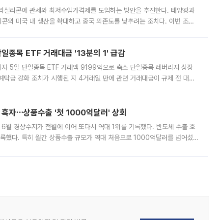
폴리실리콘에 관세와 최저수입가격제를 도입하는 방안을 추진한다. 태양광과
콘의 미국 내 생산을 확대하고 중국 의존도를 낮추려는 조치다. 이번 조처
쏠리고 있다. 5일(현지시간) 블룸버그통신에 따르면 미국 행정부 내에서는
종목 ETF 거래대금 '13분의 1' 급감
자 5일 단일종목 ETF 거래액 9199억으로 축소 단일종목 레버리지 상장
예탁금 강화 조치가 시행된 지 4거래일 만에 관련 거래대금이 규제 전 대비
거래소에 따르면 전날 코스피 시장 전체 거래대금은 25조2129억원을 기록
 흑자⋯상품수출 '첫 1000억달러' 상회
표 6월 경상수지가 전월에 이어 또다시 역대 1위를 기록했다. 반도체 수출 호
기록했다. 특히 월간 상품수출 규모가 역대 처음으로 1000억달러를 넘어섰
6월 국제수지(잠정)'에 따르면 6월 경상수지는 497억3000만달러 흑자로