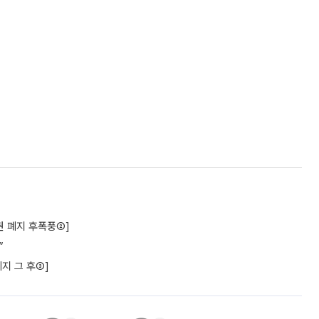
권 폐지 후폭풍②]
”
지 그 후③]