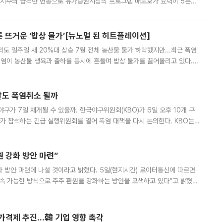
선물지수의 급격한 변동으로 유가증권시장의 프로그램 매도호가 효력이 5분간
물지수는 전 거래일 종가 대비 52.48포인트(5.04%) 내린 987.24를 기
른 뜨거운 ‘밥상 물가’[뉴노멀 된 히트플레이션]
도 일주일 새 20%대 상승 7월 전체 농산물 물가 하락했지만...최근 폭염
폭염이 농산물 생육과 출하를 동시에 흔들며 밥상 물가를 끌어올리고 있다.
 아니라 오이와 참외, 브로콜리 가격까지 일주일 새 두 자릿수로 뛰었다.
말도 폭염취소 될까
구가 7일 재개될 수 있을까. 한국야구위원회(KBO)가 6일 오후 10개 구
 참석하는 긴급 실행위원회를 열어 폭염 대책을 다시 논의한다. KBO는
서 관람객과 선수단의 안전 위험 상황이 발생했다”며 5∼6일 예정됐던
 강화 방안 마련”
 것이라고 밝혔다. 5일(현지시간) 로이터통신에 따르면
속 가능한 방식으로 주주 환원을 강화하는 방안을 모색하고 있다”고 밝혔다.
그러면서 자세한 내용은 “조만간 공개할 예정”이라고 덧붙였다. SK하이닉스도 로이터에 전달한 성명에서 “연
가격제 추진…韓 기업 영향 촉각