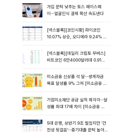
가입 문턱 낮추는 토스 페이스페
이⋯얼굴인식 결제 확산 속도낸다
[넥스블록][코인시황] 파이코인
10.07% 상승, 오디에라 9.24% 하
락
[넥스블록][데일리 크립토 무버스]
비트코인 6만4000달러대 0.91%
상승…파이네트워크 10.21% 상승
미소금융 신상품 석 달⋯생계자금
목표 달성률 9% 그쳐 [미소금융 첫
성적표]
기업미소재단 공급 실적 제각각⋯달
성률 최대 17배 차이 [미소금융 첫
성적표]
5대 은행, 상반기 9조 벌었지만 ‘건
전성 뒷걸음’⋯중기대출 문턱 높아