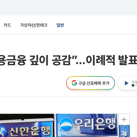
카드
가상자산/핀테크
일반
용금융 깊이 공감”…이례적 발
기사
구글 선호매체 추가