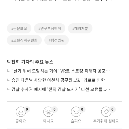
#논문표절
#연구부정행위
#해임처분
#교원징계위원회
#행정법원
박진희 기자의 주요 뉴스
“살기 위해 도망치는 거야” VR로 스토킹 피해자 공포 마주한 수형자들
승진 다음날 사망한 이천시 공무원...法 “과로로 인한 순직”
검찰 수사권 폐지에 ‘전직 경찰 모시기’ 나선 로펌들...“경찰수사 대응 강화”
0
0
0
0
좋아요
화나요
슬퍼요
추가취재 원해요