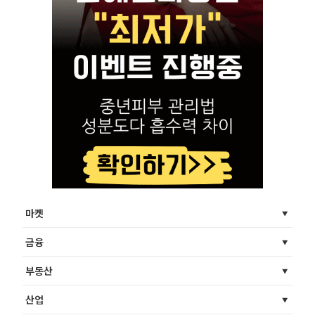
마켓
금융
부동산
산업