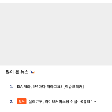
많이 본 뉴스
ISA 계좌, 5년마다 깨라고요? [이슈크래커]
1.
실리콘투, 라이브커머스팀 신설…K뷰티 ‘글로벌 판매망’ 확대[K뷰티 라방戰]
단독
2.