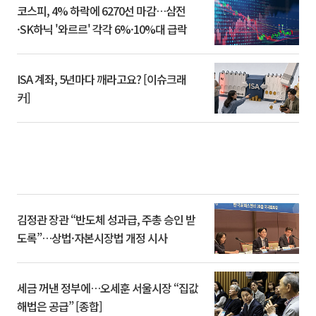
코스피, 4% 하락에 6270선 마감…삼전
·SK하닉 '와르르' 각각 6%·10%대 급락
ISA 계좌, 5년마다 깨라고요? [이슈크래
커]
김정관 장관 “반도체 성과급, 주총 승인 받
도록”…상법·자본시장법 개정 시사
세금 꺼낸 정부에…오세훈 서울시장 “집값
해법은 공급” [종합]