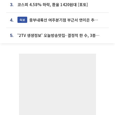
코스피 4.58% 하락, 환율 1420원대 [포토]
3.
중부내륙선 여주분기점 부근서 연이은 추돌사고 발생
속보
4.
'2TV 생생정보' 오늘방송맛집- 결정적 한 수, 3종 메밀면! 메밀 소바 맛집 '의○○○○'
5.