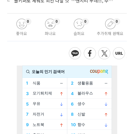
“골키퍼로 세워도 최선 다할 것”⋯맨시티 누네스, 주전 경쟁 각오
0
0
0
0
좋아요
화나요
슬퍼요
추가취재 원해요