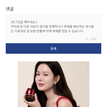
댓글
0 / 300