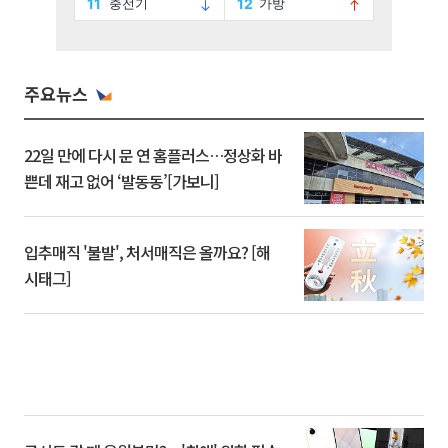
주요뉴스
22일 만에 다시 문 연 홈플러스…정상화 바
쁜데 재고 없어 ‘발동동’[가보니]
입추매직 '불발', 처서매직은 올까요? [해
시태그]