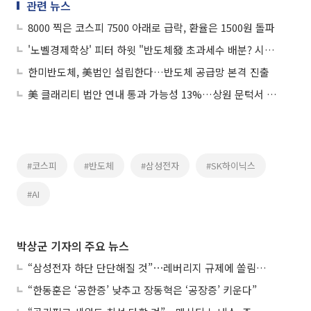
관련 뉴스
8000 찍은 코스피 7500 아래로 급락, 환율은 1500원 돌파
'노벨경제학상' 피터 하윗 "반도체發 초과세수 배분? 시기상조"
한미반도체, 美법인 설립한다…반도체 공급망 본격 진출
美 클래리티 법안 연내 통과 가능성 13%…상원 문턱서 제동
#코스피
#반도체
#삼성전자
#SK하이닉스
#AI
박상군 기자의 주요 뉴스
“삼성전자 하단 단단해질 것”⋯레버리지 규제에 쏠림 완화
“한동훈은 ‘공한증’ 낮추고 장동혁은 ‘공장증’ 키운다”