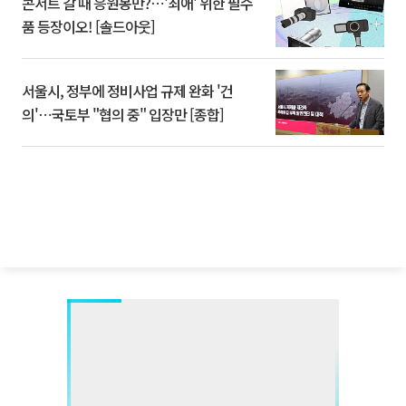
콘서트 갈 때 응원봉만?⋯'최애' 위한 필수
품 등장이오! [솔드아웃]
서울시, 정부에 정비사업 규제 완화 '건
의'⋯국토부 "협의 중" 입장만 [종합]