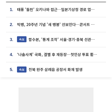
태풍 '돌핀' 오키나와 접근…일본기상청 경로 업데이트
1.
빅뱅, 20주년 기념 '새 뱅봉' 선보인다⋯콘서트 앞두고 팝업 개최
2.
합수본, '통계 조작' 서울·경기·충북 선관위 등 추가 압수수색
속보
3.
‘나솔사계’ 국화, 결별 후 재등장⋯첫인상 투표 휩쓸고 ‘인기녀’ 등극
4.
전북 완주 삼례읍 공장서 화재 발생
속보
5.