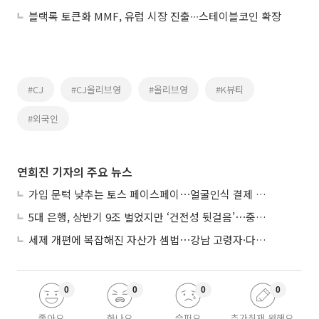
블랙록 토큰화 MMF, 유럽 시장 진출∙∙∙스테이블코인 확장
#CJ
#CJ올리브영
#올리브영
#K뷰티
#외국인
연희진 기자의 주요 뉴스
가입 문턱 낮추는 토스 페이스페이⋯얼굴인식 결제 확산 속도낸다
5대 은행, 상반기 9조 벌었지만 ‘건전성 뒷걸음’⋯중기대출 문턱 높아지나
세제 개편에 복잡해진 자산가 셈법⋯강남 고령자·다주택자 ‘자산재편 고심’
0
0
0
0
좋아요
화나요
슬퍼요
추가취재 원해요