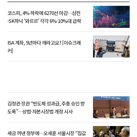
코스피, 4% 하락에 6270선 마감…삼전
·SK하닉 '와르르' 각각 6%·10%대 급락
ISA 계좌, 5년마다 깨라고요? [이슈크래
커]
김정관 장관 “반도체 성과급, 주총 승인 받
도록”…상법·자본시장법 개정 시사
세금 꺼낸 정부에…오세훈 서울시장 “집값