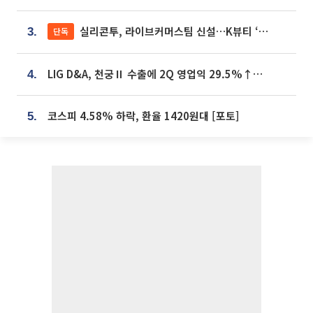
실리콘투, 라이브커머스팀 신설…K뷰티 ‘글로벌 판매망’ 확대[K뷰티 라방戰]
단독
3.
LIG D&A, 천궁Ⅱ 수출에 2Q 영업익 29.5%↑…수주잔고 24.6조 [종합]
4.
코스피 4.58% 하락, 환율 1420원대 [포토]
5.