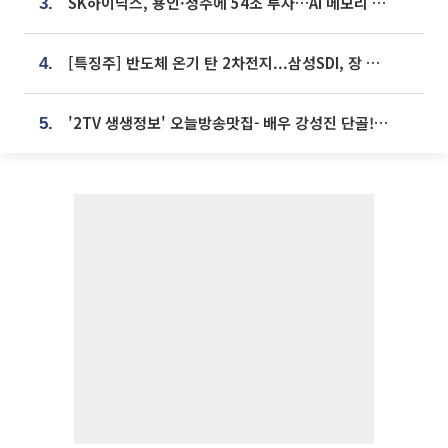
SK하이닉스, 용인·청주에 54조 투자…AI 메모리 생산기지 키운다
3.
[특징주] 반도체 온기 탄 2차전지...삼성SDI, 장 초반 7% 넘게 껑충
4.
'2TV 생생정보' 오늘방송맛집- 배우 강성진 단골! 쌀국수ㆍ푸팟퐁 커리 맛집 '블○○○'
5.