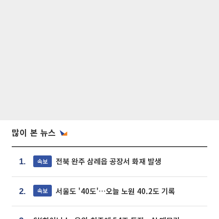
많이 본 뉴스
전북 완주 삼례읍 공장서 화재 발생
속보
1.
서울도 '40도'…오늘 노원 40.2도 기록
속보
2.