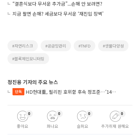
“결혼식보다 무서운 추가금”...손해 안 보려면?
지금 팔면 손해? 세금보다 무서운 ‘재진입 장벽’
#자연리스크
#공급망관리
#TNFD
#생물다양성
#블록체인모니터링
정진용 기자의 주요 뉴스
HD현대重, 필리핀 호위함 후속 정조준…‘14척+α’ 싹쓸이 노린다
단독
0
0
0
0
좋아요
화나요
슬퍼요
추가취재 원해요