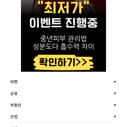
마켓
금융
부동산
산업