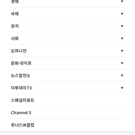
경제
국제
정치
사회
오피니언
문화·라이프
뉴스발전소
이투데이TV
스페셜리포트
Channel 5
위너스IR클럽