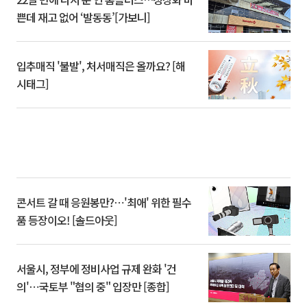
쁜데 재고 없어 ‘발동동’[가보니]
입추매직 '불발', 처서매직은 올까요? [해
시태그]
콘서트 갈 때 응원봉만?⋯'최애' 위한 필수
품 등장이오! [솔드아웃]
서울시, 정부에 정비사업 규제 완화 '건
의'⋯국토부 "협의 중" 입장만 [종합]