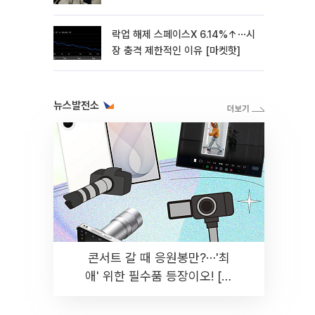
락업 해제 스페이스X 6.14%↑⋯시
장 충격 제한적인 이유 [마켓핫]
뉴스발전소
콘서트 갈 때 응원봉만?⋯'최
애' 위한 필수품 등장이오! [솔
드아웃]