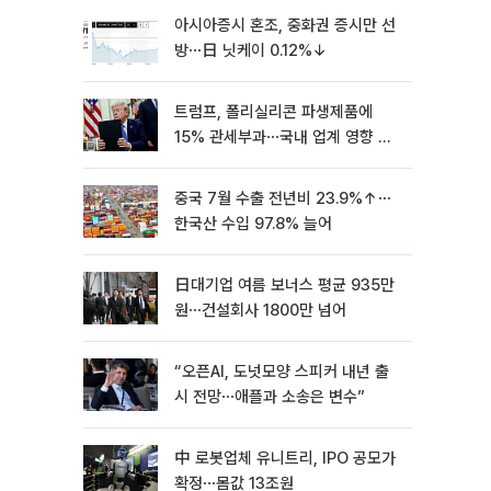
아시아증시 혼조, 중화권 증시만 선
방⋯日 닛케이 0.12%↓
트럼프, 폴리실리콘 파생제품에
15% 관세부과⋯국내 업계 영향 촉
각 [종합]
중국 7월 수출 전년비 23.9%↑⋯
한국산 수입 97.8% 늘어
日대기업 여름 보너스 평균 935만
원⋯건설회사 1800만 넘어
“오픈AI, 도넛모양 스피커 내년 출
시 전망⋯애플과 소송은 변수”
中 로봇업체 유니트리, IPO 공모가
확정⋯몸값 13조원