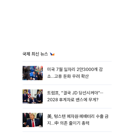
국제 최신 뉴스
미국 7월 일자리 2만3000개 감
소…고용 둔화 우려 확산
트럼프, “결국 JD 당선시켜야”⋯
2028 후계자로 밴스에 무게?
美, 텅스텐 폐자원·폐배터리 수출 금
지…中 의존 줄이기 총력