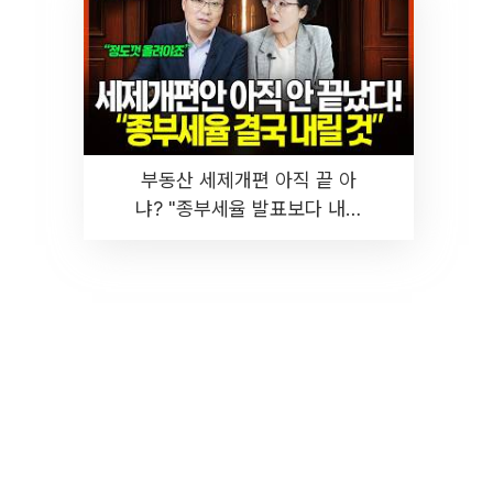
부동산 세제개편 아직 끝 아
냐? "종부세율 발표보다 내릴
것" 장기거주·양도세 전망 I 집
땅지성 I 김인만, 진미윤