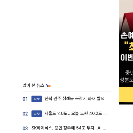
많이 본 뉴스
전북 완주 삼례읍 공장서 화재 발생
01
속보
서울도 '40도'…오늘 노원 40.2도 기록
02
속보
SK하이닉스, 용인·청주에 54조 투자…AI 메모리 생산기지 키운다
03