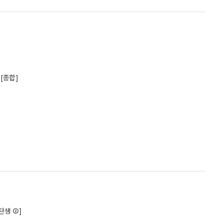
[종합]
탄생 ②]