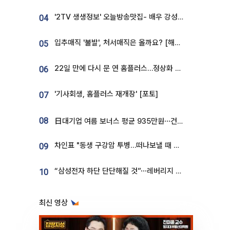
'2TV 생생정보' 오늘방송맛집- 배우 강성진 단골! 쌀국수ㆍ푸팟퐁 커리 맛집 '블○○○'
04
입추매직 '불발', 처서매직은 올까요? [해시태그]
05
22일 만에 다시 문 연 홈플러스…정상화 바쁜데 재고 없어 ‘발동동’[가보니]
06
'기사회생, 홈플러스 재개장' [포토]
07
08
日대기업 여름 보너스 평균 935만원⋯건설회사 1800만 넘어
차인표 "동생 구강암 투병…떠나보낼 때 가장 힘들었다”
09
“삼성전자 하단 단단해질 것”⋯레버리지 규제에 쏠림 완화 [찐코노미]
10
최신 영상