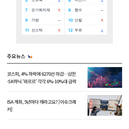
주요뉴스
코스피, 4% 하락에 6270선 마감…삼전
·SK하닉 '와르르' 각각 6%·10%대 급락
ISA 계좌, 5년마다 깨라고요? [이슈크래
커]