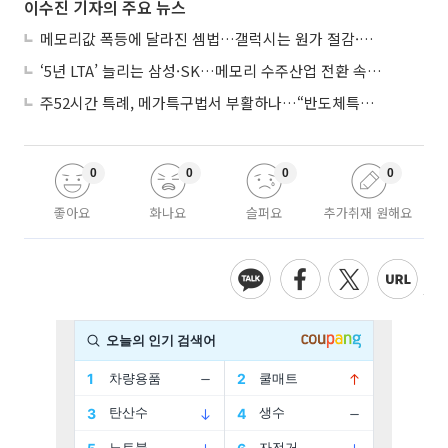
이수진 기자의 주요 뉴스
메모리값 폭등에 달라진 셈법…갤럭시는 원가 절감·아이폰은 서비스 확대
‘5년 LTA’ 늘리는 삼성·SK…메모리 수주산업 전환 속 다른 셈법
주52시간 특례, 메가특구법서 부활하나…“반도체특별법 담겨야”
0
0
0
0
좋아요
화나요
슬퍼요
추가취재 원해요