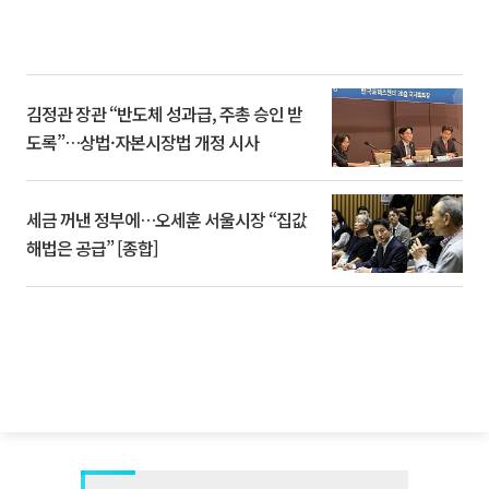
김정관 장관 “반도체 성과급, 주총 승인 받
도록”…상법·자본시장법 개정 시사
세금 꺼낸 정부에…오세훈 서울시장 “집값
해법은 공급” [종합]