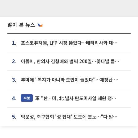
많이 본 뉴스
포스코퓨처엠, LFP 시장 뚫었다…배터리사와 대규모 장기 공급 합의
1.
아옳이, 한의사 김형배와 벌써 200일⋯꽃다발 들고 "프러포즈 아냐"
2.
추미애 "복지가 아니라 도민이 늘었다"…재정난 책임론 정면돌파
3.
軍 "한ㆍ미, 北 발사 탄도미사일 제원 정밀분석 중"
속보
4.
박문성, 축구협회 '성 접대' 보도에 분노…"다 말아먹으려고 작정했나"
5.