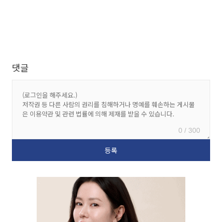
댓글
0 / 300