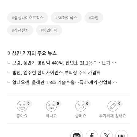
#삼성바이오로직스
#SK하이닉스
#파업
#삼성전자
#영업이익
이상민 기자의 주요 뉴스
보령, 상반기 영업익 440억, 전년比 21.1%↑…반기 역대 최대
법원, 임주현 한미사이언스 부회장 주식 가압류
알테오젠, 올해만 1.8조 기술수출…특허·계약·상업화 ‘삼박자’
0
0
0
0
좋아요
화나요
슬퍼요
추가취재 원해요