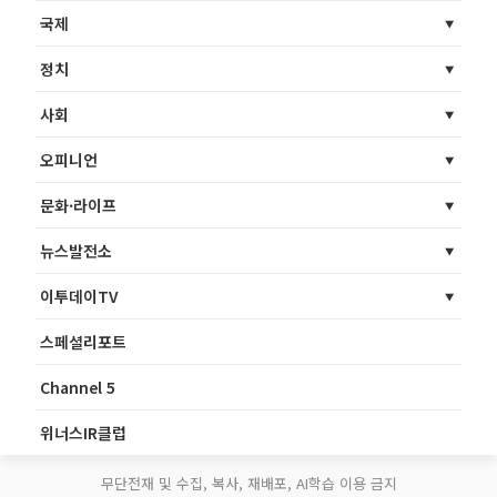
국제
정치
사회
오피니언
문화·라이프
뉴스발전소
이투데이TV
스페셜리포트
Channel 5
위너스IR클럽
무단전재 및 수집, 복사, 재배포, AI학습 이용 금지