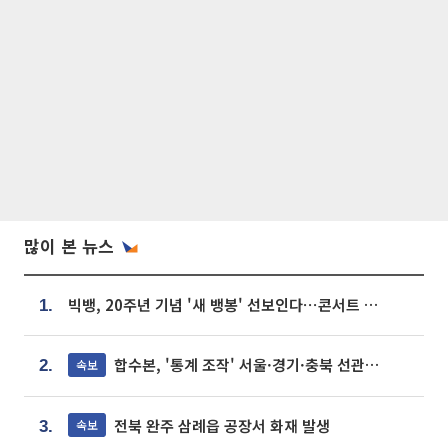
많이 본 뉴스
빅뱅, 20주년 기념 '새 뱅봉' 선보인다⋯콘서트 앞두고 팝업 개최
1.
합수본, '통계 조작' 서울·경기·충북 선관위 등 추가 압수수색
속보
2.
전북 완주 삼례읍 공장서 화재 발생
속보
3.