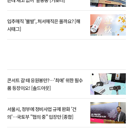
쁜데 재고 없어 ‘발동동’[가보니]
입추매직 '불발', 처서매직은 올까요? [해
시태그]
콘서트 갈 때 응원봉만?⋯'최애' 위한 필수
품 등장이오! [솔드아웃]
서울시, 정부에 정비사업 규제 완화 '건
의'⋯국토부 "협의 중" 입장만 [종합]