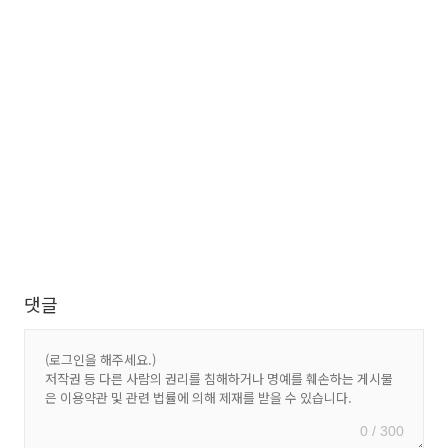
댓글
0 / 300