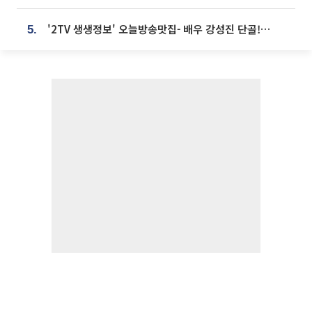
'2TV 생생정보' 오늘방송맛집- 배우 강성진 단골! 쌀국수ㆍ푸팟퐁 커리 맛집 '블○○○'
5.