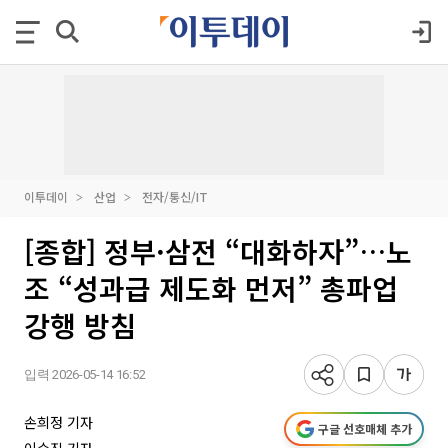
이투데이
산업
전자/통신/IT
[종합] 정부·삼전 “대화하자”…노
조 “성과급 제도화 먼저” 총파업
강행 방침
입력 2026-05-14 16:52
손희정 기자
구글 선호매체 추가