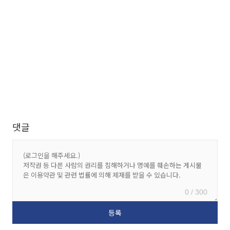
댓글
0 / 300