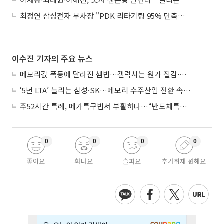
최정연 삼성전자 부사장 "PDK 리타기팅 95% 단축…에이전트 AI 시범 활용"
이수진 기자의 주요 뉴스
메모리값 폭등에 달라진 셈법…갤럭시는 원가 절감·아이폰은 서비스 확대
‘5년 LTA’ 늘리는 삼성·SK…메모리 수주산업 전환 속 다른 셈법
주52시간 특례, 메가특구법서 부활하나…“반도체특별법 담겨야”
0
0
0
0
좋아요
화나요
슬퍼요
추가취재 원해요