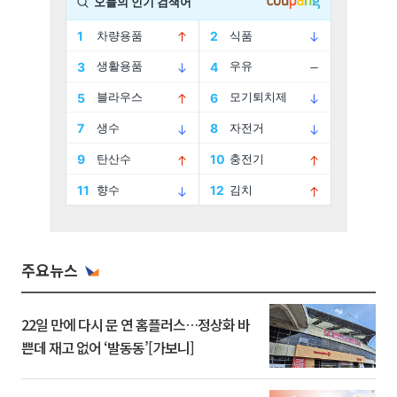
주요뉴스
22일 만에 다시 문 연 홈플러스…정상화 바
쁜데 재고 없어 ‘발동동’[가보니]