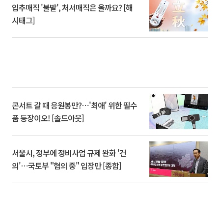
입추매직 '불발', 처서매직은 올까요? [해
시태그]
콘서트 갈 때 응원봉만?⋯'최애' 위한 필수
품 등장이오! [솔드아웃]
서울시, 정부에 정비사업 규제 완화 '건
의'⋯국토부 "협의 중" 입장만 [종합]