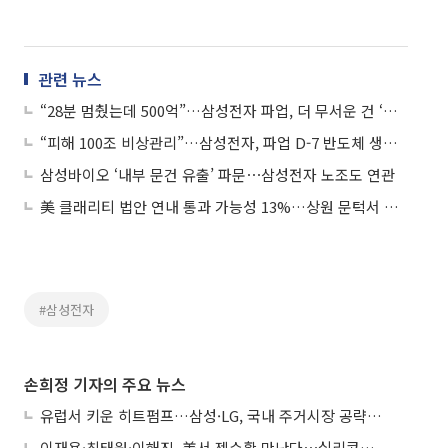
관련 뉴스
“28분 멈췄는데 500억”…삼성전자 파업, 더 무서운 건 ‘보이지 않는 손실’
“피해 100조 비상관리”…삼성전자, 파업 D-7 반도체 생산라인 비상체제
삼성바이오 ‘내부 문건 유출’ 파문⋯삼성전자 노조도 연관
美 클래리티 법안 연내 통과 가능성 13%…상원 문턱서 제동
#삼성전자
손희정 기자의 주요 뉴스
유럽서 키운 히트펌프…삼성·LG, 국내 주거시장 공략 ‘속도’
이재용·최태원·이해진, 美서 젠슨황 만난다⋯실리콘밸리 집결하는 AI리더