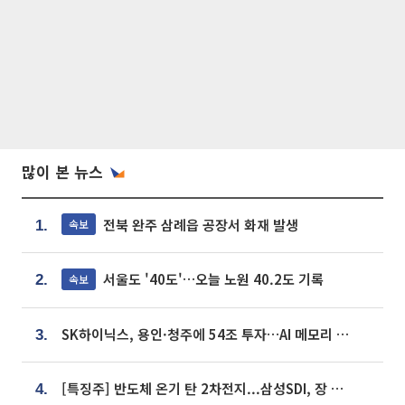
많이 본 뉴스
전북 완주 삼례읍 공장서 화재 발생
속보
1.
서울도 '40도'…오늘 노원 40.2도 기록
속보
2.
SK하이닉스, 용인·청주에 54조 투자…AI 메모리 생산기지 키운다
3.
[특징주] 반도체 온기 탄 2차전지...삼성SDI, 장 초반 7% 넘게 껑충
4.