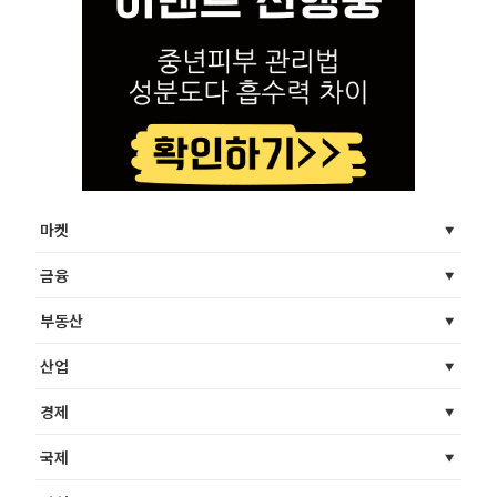
마켓
금융
부동산
산업
경제
국제