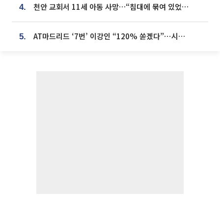
천안 교회서 11세 아동 사망…“침대에 묶여 있었다” 진술 확보
4.
AT마드리드 ‘7번’ 이강인 “120% 쏟겠다”⋯시메오네 감독 “필요한 선수”
5.