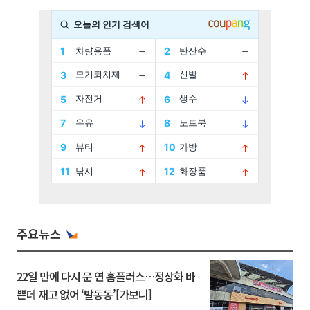
주요뉴스
22일 만에 다시 문 연 홈플러스…정상화 바
쁜데 재고 없어 ‘발동동’[가보니]