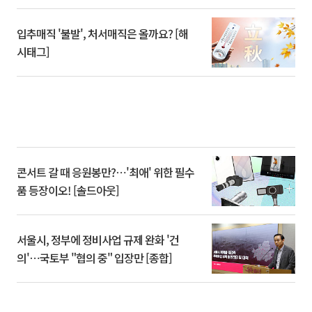
입추매직 '불발', 처서매직은 올까요? [해
시태그]
콘서트 갈 때 응원봉만?⋯'최애' 위한 필수
품 등장이오! [솔드아웃]
서울시, 정부에 정비사업 규제 완화 '건
의'⋯국토부 "협의 중" 입장만 [종합]