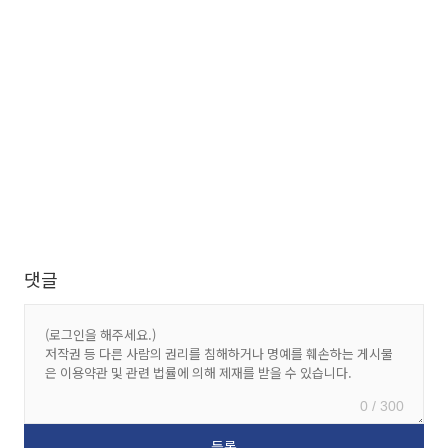
댓글
0 / 300