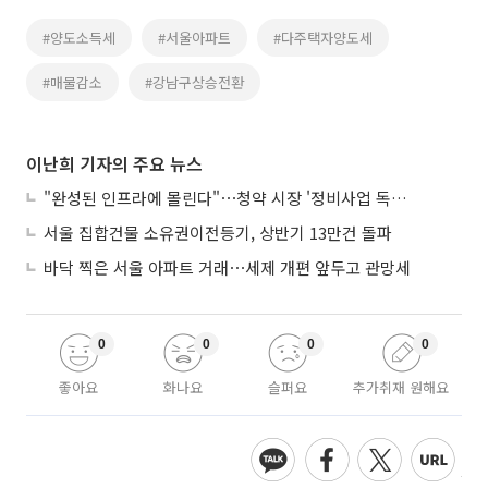
#양도소득세
#서울아파트
#다주택자양도세
#매물감소
#강남구상승전환
이난희 기자의 주요 뉴스
"완성된 인프라에 몰린다"⋯청약 시장 '정비사업 독주' 42배 격차
서울 집합건물 소유권이전등기, 상반기 13만건 돌파
바닥 찍은 서울 아파트 거래⋯세제 개편 앞두고 관망세
0
0
0
0
좋아요
화나요
슬퍼요
추가취재 원해요