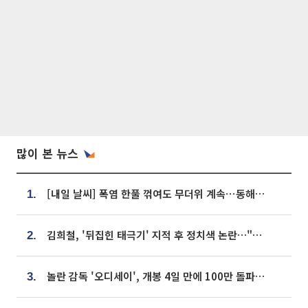
많이 본 뉴스
[내일 날씨] 폭염 한풀 꺾여도 무더위 계속⋯동해안 이틀 연속 비
1.
김희철, '뒤집힌 태극기' 지적 후 정치색 논란…"좌우 떠나 우리나라 국기"
2.
놀란 감독 '오디세이', 개봉 4일 만에 100만 돌파⋯'왕사남' 보다 빠르다
3.