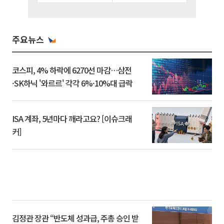
주요뉴스
코스피, 4% 하락에 6270선 마감…삼전
·SK하닉 '와르르' 각각 6%·10%대 급락
ISA 계좌, 5년마다 깨라고요? [이슈크래
커]
김정관 장관 “반도체 성과급, 주총 승인 받