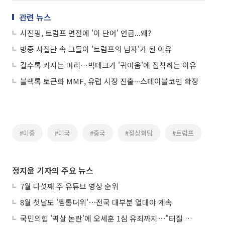
관련 뉴스
시진핑, 트럼프 면전에 '이 단어' 언급...왜?
방중 사절단 속 그들이 '트럼프의 남자'가 된 이유
갈수록 커지는 머리…빅테크가 '귀여움'에 집착하는 이유
블랙록 토큰화 MMF, 유럽 시장 진출∙∙∙스테이블코인 확장
#미중
#미국
#중국
#정상회담
#트럼프
정지윤 기자의 주요 뉴스
7월 다섯째 주 유튜브 영상 순위
8월 첫날도 '찜통더위'⋯전국 대부분 열대야 계속
국민의힘 '멱살 논란'에 오세훈 1심 유죄까지⋯"터질 게 터졌다"