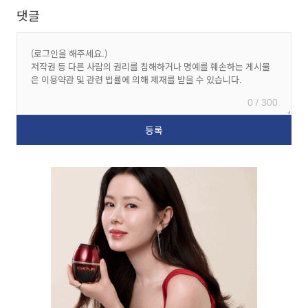
댓글
0 / 300