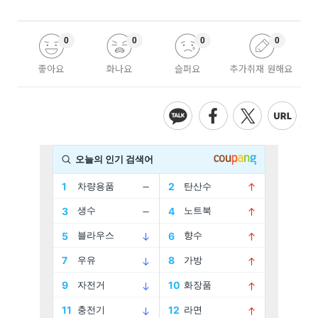
0
0
0
0
좋아요
화나요
슬퍼요
추가취재 원해요