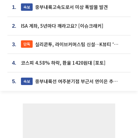
중부내륙고속도로서 미상 폭발물 발견
속보
1.
ISA 계좌, 5년마다 깨라고요? [이슈크래커]
2.
실리콘투, 라이브커머스팀 신설…K뷰티 ‘글로벌 판매망’ 확대[K뷰티 라방戰]
단독
3.
코스피 4.58% 하락, 환율 1420원대 [포토]
4.
중부내륙선 여주분기점 부근서 연이은 추돌사고 발생
속보
5.