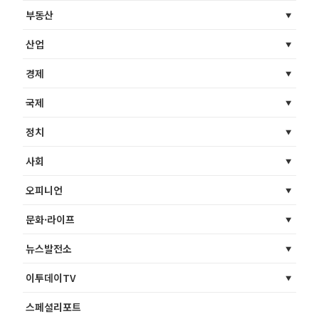
부동산
산업
경제
국제
정치
사회
오피니언
문화·라이프
뉴스발전소
이투데이TV
스페셜리포트