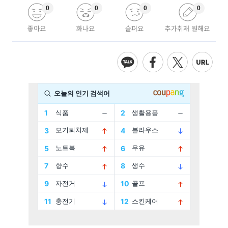
0
0
0
0
좋아요
화나요
슬퍼요
추가취재 원해요