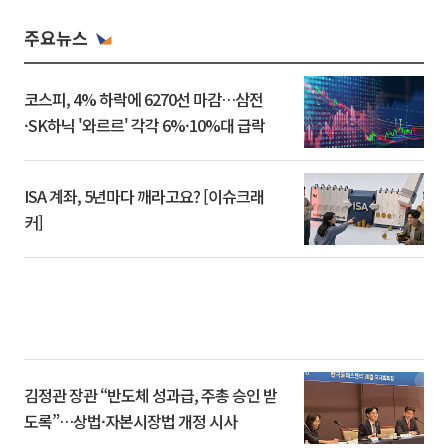
주요뉴스
코스피, 4% 하락에 6270선 마감…삼전
·SK하닉 '와르르' 각각 6%·10%대 급락
ISA 계좌, 5년마다 깨라고요? [이슈크래
커]
김정관 장관 “반도체 성과급, 주총 승인 받
도록”…상법·자본시장법 개정 시사