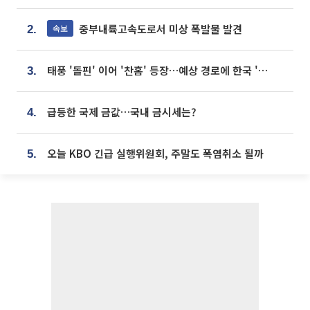
중부내륙고속도로서 미상 폭발물 발견
속보
2.
태풍 '돌핀' 이어 '찬홈' 등장…예상 경로에 한국 '한숨'
3.
급등한 국제 금값…국내 금시세는?
4.
오늘 KBO 긴급 실행위원회, 주말도 폭염취소 될까
5.