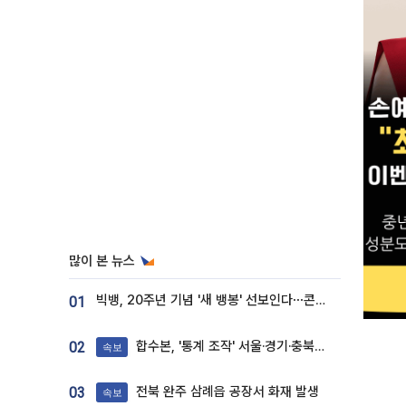
많이 본 뉴스
빅뱅, 20주년 기념 '새 뱅봉' 선보인다⋯콘서트 앞두고 팝업 개최
01
합수본, '통계 조작' 서울·경기·충북 선관위 등 추가 압수수색
02
속보
전북 완주 삼례읍 공장서 화재 발생
03
속보