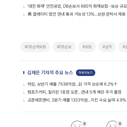
'대전 화재' 안전공업, DB손보서 685억 화재보험⋯보상 규모
美 클래리티 법안 연내 통과 가능성 13%…상원 문턱서 제동
#DB손해보험
#DB손보
#보험
#실적
#
김재은 기자의 주요 뉴스
자세히보기
하림, 상반기 매출 7538억원…닭 가격 상승에 6.2%↑
컴포즈커피, 필리핀 1호점 오픈…연내 5개 매장 추가 출점
교촌에프앤비, 2분기 매출 1323억원…치킨 수요 늘며 4.9
0
0