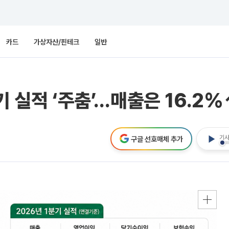
카드
가상자산/핀테크
일반
기 실적 ‘주춤’…매출은 16.2%
기사
구글 선호매체 추가