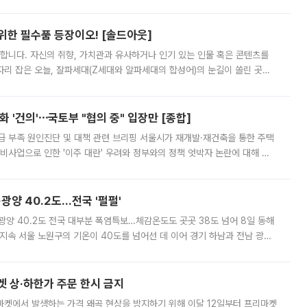
 북서풍이 산맥을 넘어 영남 쪽으로 내려오면서 뜨겁고 건조해졌는데요.
 위한 필수품 등장이오! [솔드아웃]
합니다. 자신의 취향, 가치관과 유사하거나 인기 있는 인물 혹은 콘텐츠를
'가 자리 잡은 오늘, 잘파세대(Z세대와 알파세대의 합성어)의 눈길이 쏠린 곳은
리는 공연장. 응원봉만큼이나 눈에 띄는 게 있습니다. 공연이 시작되기
 '건의'⋯국토부 "협의 중" 입장만 [종합]
급 부족 원인진단 및 대책 관련 브리핑 서울시가 재개발·재건축을 통한 주택
비사업으로 인한 '이주 대란' 우려와 정부와의 정책 엇박자 논란에 대해 정
실장은 2031년까지 31만 가구 착공 목표에 차질이 없다는 입장이나,
·광양 40.2도…전국 '펄펄'
·광양 40.2도 전국 대부분 폭염특보…체감온도도 곳곳 38도 넘어 8일 동해
지속 서울 노원구의 기온이 40도를 넘어선 데 이어 경기 하남과 전남 광양
. 전국 대부분 지역에 폭염특보가 내려진 가운데 곳곳에서 39~40도 안팎
켓 상·하한가 주문 한시 금지
마켓에서 발생하는 가격 왜곡 현상을 방지하기 위해 이달 12일부터 프리마켓