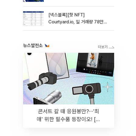
관망 장세 고착
[넥스블록][핫 NFT]
Courtyard.io, 일 거래량 78만
5312달러… 바닥가 0.56달러
뉴스발전소
콘서트 갈 때 응원봉만?⋯'최
애' 위한 필수품 등장이오! [솔
드아웃]