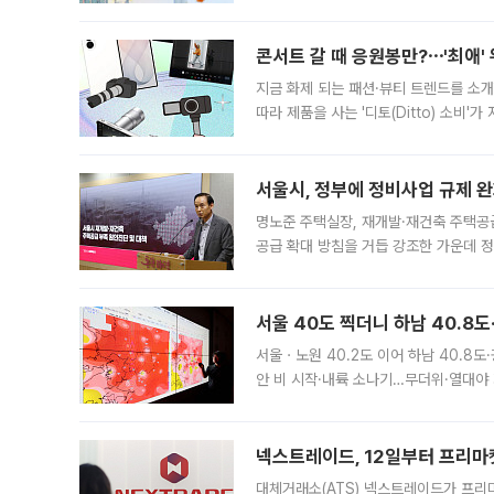
지역에 있었습니다. 7월 말에는 서풍과
콘서트 갈 때 응원봉만?⋯'최애'
지금 화제 되는 패션·뷰티 트렌드를 소개
따라 제품을 사는 '디토(Ditto) 소비
어디일까요? 아이돌 콘서트 시작을 기다
서울시, 정부에 정비사업 규제 완화
명노준 주택실장, 재개발·재건축 주택공
공급 확대 방침을 거듭 강조한 가운데 정
면 반박하고 나섰다. 명노준 서울시 주택
서울 40도 찍더니 하남 40.8도
서울ㆍ노원 40.2도 이어 하남 40.8도
안 비 시작·내륙 소나기…무더위·열대야 
에서도 40도를 웃도는 기온이 관측됐다
의 극심한
넥스트레이드, 12일부터 프리마
대체거래소(ATS) 넥스트레이드가 프리