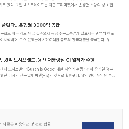
기로 했다. 7일 넥스트레이드는 최근 프리마켓에서 발생한 소량의 상·하한
, 주문 오류로 인한 가격 급등락을 최소화하기 위한 비상 대응방안을 발표
 풀린다…은행권 3000억 공급
리·농협도 취급 검토 당국 실수요자 공급 주문…분양가·필요자금 반영해 한도
에이치방배’에 주요 은행들이 3000억원 규모의 잔금대출을 공급한다. 우리
하고 있어 향후 공급 규모가 늘어날 전망이다. 7일 금융권에 따르면 KB국
od'…8억 도시브랜드, 용산 대통령실 CI 업체가 수행
시 도시브랜드 ‘Busan is Good’ 개발 사업의 수행기관이 윤석열 정부
여했던 디자인 전문업체 피앤(P&)인 것으로 확인됐다. 8억 원이 투입된 부산
 부족과 디자인 정체성 논란에 휩싸였던 만큼, 사업 선정 과정과 결과물에