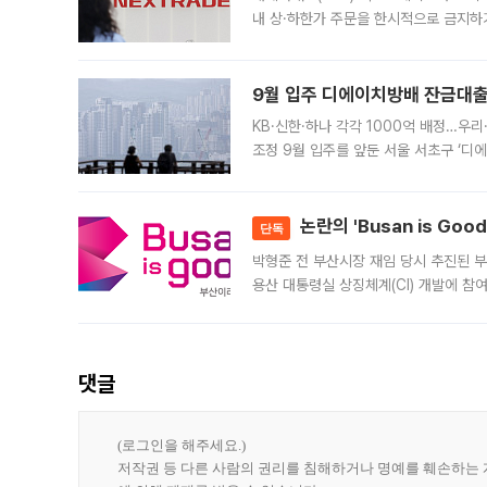
내 상·하한가 주문을 한시적으로 금지하
가 체결 사례와 관련해 설명자료를 내고
9월 입주 디에이치방배 잔금대출
KB·신한·하나 각각 1000억 배정…우
조정 9월 입주를 앞둔 서울 서초구 ‘디
은행과 NH농협은행도 대출 취급을 검토
민은행
논란의 'Busan is Go
단독
박형준 전 부산시장 재임 당시 추진된 부산
용산 대통령실 상징체계(CI) 개발에 참
도시브랜드 사업이 공개 이후 시민 공감
댓글