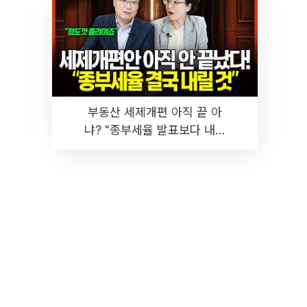
부동산 세제개편 아직 끝 아
냐? "종부세율 발표보다 내릴
것" 장기거주·양도세 전망 I 집
땅지성 I 김인만, 진미윤