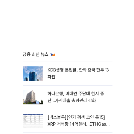
금융 최신 뉴스
KDB생명 본입찰, 한화·흥국·한투 '3
파전'
하나은행, 비대면 주담대 한시 중
단…가계대출 총량관리 강화
[넥스블록][인기 검색 코인 톱15]
XRP 거래량 14억달러…ETHGas
급등·Bless 급락…고변동 알트 부각