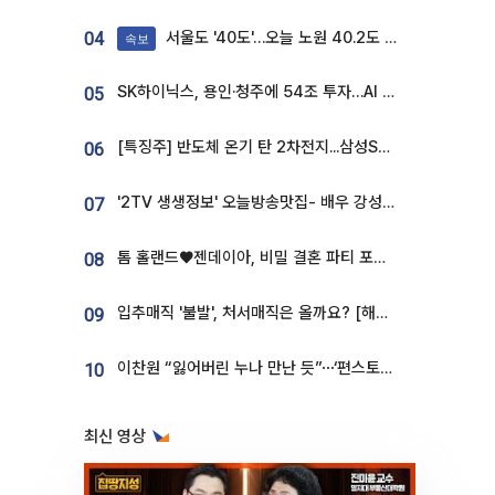
서울도 '40도'…오늘 노원 40.2도 기록
04
속보
SK하이닉스, 용인·청주에 54조 투자…AI 메모리 생산기지 키운다
05
[특징주] 반도체 온기 탄 2차전지...삼성SDI, 장 초반 7% 넘게 껑충
06
'2TV 생생정보' 오늘방송맛집- 배우 강성진 단골! 쌀국수ㆍ푸팟퐁 커리 맛집 '블○○○'
07
톰 홀랜드♥젠데이아, 비밀 결혼 파티 포착⋯호텔 대관비만 9억
08
입추매직 '불발', 처서매직은 올까요? [해시태그]
09
이찬원 “잃어버린 누나 만난 듯”⋯‘편스토랑’서 매력 폭발
10
최신 영상