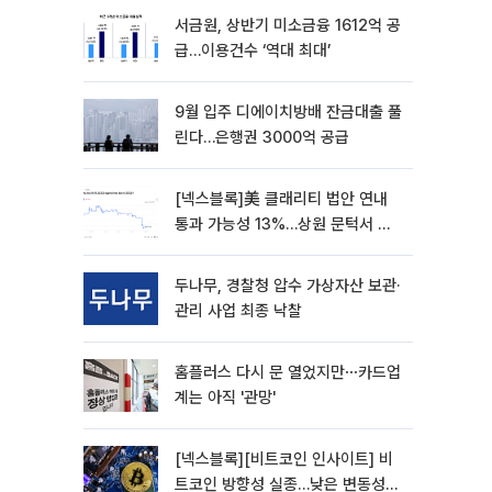
서금원, 상반기 미소금융 1612억 공
급…이용건수 ‘역대 최대’
9월 입주 디에이치방배 잔금대출 풀
린다…은행권 3000억 공급
[넥스블록]美 클래리티 법안 연내
통과 가능성 13%…상원 문턱서 제
동
두나무, 경찰청 압수 가상자산 보관·
관리 사업 최종 낙찰
홈플러스 다시 문 열었지만⋯카드업
계는 아직 '관망'
[넥스블록][비트코인 인사이트] 비
트코인 방향성 실종…낮은 변동성에