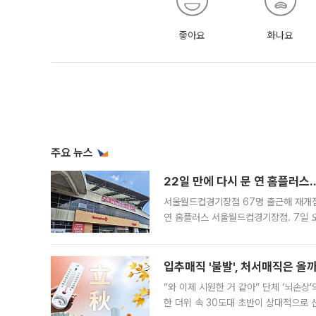
좋아요
화나요
주요 뉴스
22일 만에 다시 문 연 홈플러스
서울월드컵경기장점 67명 출근해 재개점 
연 홈플러스 서울월드컵경기장점. 7일 
우유, 과일 같은 신선식품이 차근차근 자
입추매직 '불발', 처서매직은 올
“와 이제 시원한 거 같아” 단체 ‘뇌손상
한 더위 속 30도대 초반이 상대적으로