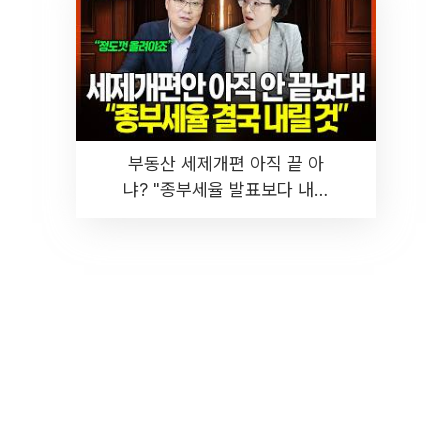
부동산 세제개편 아직 끝 아
냐? "종부세율 발표보다 내릴
것" 장기거주·양도세 전망 I 집
땅지성 I 김인만, 진미윤