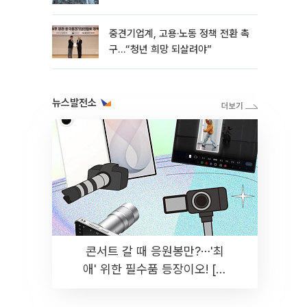
흑자 유지
중견기업계, 고용·노동 정책 전환 촉
구…“청년 희망 되살려야”
뉴스발전소
콘서트 갈 때 응원봉만?⋯'최
애' 위한 필수품 등장이오! [솔
드아웃]