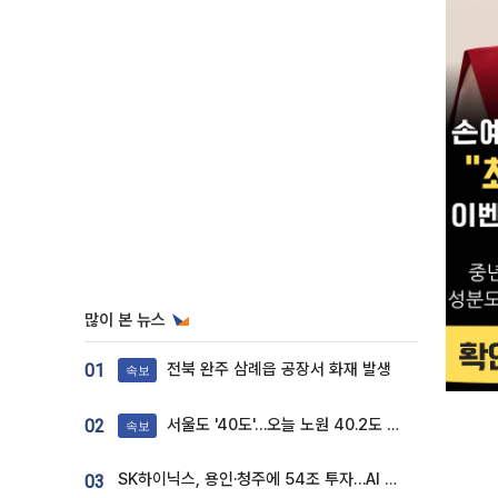
많이 본 뉴스
전북 완주 삼례읍 공장서 화재 발생
01
속보
서울도 '40도'…오늘 노원 40.2도 기록
02
속보
SK하이닉스, 용인·청주에 54조 투자…AI 메모리 생산기지 키운다
03