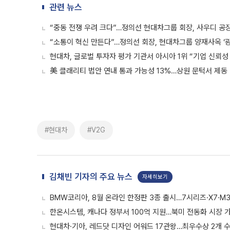
관련 뉴스
“중동 전쟁 우려 크다”…정의선 현대차그룹 회장, 사우디 공장
“소통이 혁신 만든다”…정의선 회장, 현대차그룹 양재사옥 ‘광
현대차, 글로벌 투자자 평가 기관서 아시아 1위 “기업 신뢰성
美 클래리티 법안 연내 통과 가능성 13%…상원 문턱서 제동
#현대차
#V2G
김채빈 기자의 주요 뉴스
자세히보기
BMW코리아, 8월 온라인 한정판 3종 출시…7시리즈·X7·M3
한온시스템, 캐나다 정부서 100억 지원…북미 전동화 시장 
현대차·기아, 레드닷 디자인 어워드 17관왕…최우수상 2개 