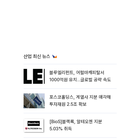
산업 최신 뉴스
블루엘리펀트, 어펄마캐피탈서
1000억원 유치…글로벌 공략 속도
포스코홀딩스, 계열사 지분 매각해
투자재원 2.5조 확보
[BioS]블랙록, 알테오젠 지분
5.03% 취득