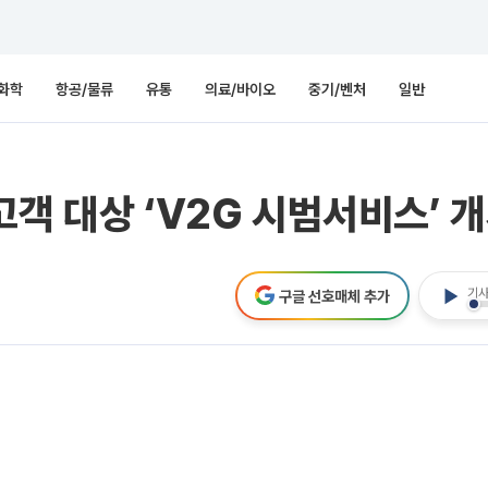
화학
항공/물류
유통
의료/바이오
중기/벤처
일반
고객 대상 ‘V2G 시범서비스’ 
기사
구글 선호매체 추가