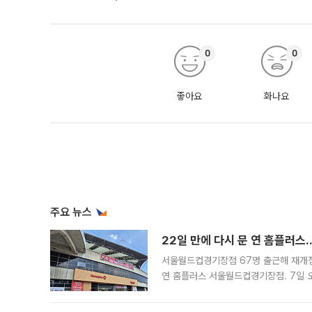
0
0
좋아요
화나요
주요 뉴스
22일 만에 다시 문 연 홈플러스
서울월드컵경기장점 67명 출근해 재개점 
연 홈플러스 서울월드컵경기장점. 7일 
우유, 과일 같은 신선식품이 차근차근 자