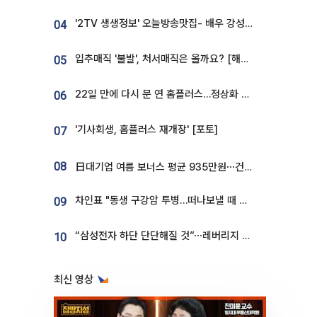
'2TV 생생정보' 오늘방송맛집- 배우 강성진 단골! 쌀국수ㆍ푸팟퐁 커리 맛집 '블○○○'
04
입추매직 '불발', 처서매직은 올까요? [해시태그]
05
22일 만에 다시 문 연 홈플러스…정상화 바쁜데 재고 없어 ‘발동동’[가보니]
06
'기사회생, 홈플러스 재개장' [포토]
07
08
日대기업 여름 보너스 평균 935만원⋯건설회사 1800만 넘어
차인표 "동생 구강암 투병…떠나보낼 때 가장 힘들었다”
09
“삼성전자 하단 단단해질 것”⋯레버리지 규제에 쏠림 완화 [찐코노미]
10
최신 영상