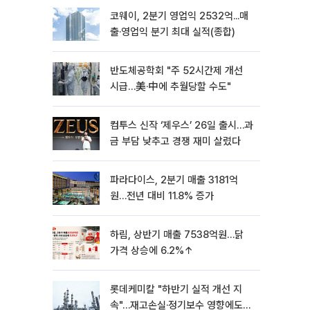
코웨이, 2분기 영업익 2532억...매
출·영업익 분기 최대 실적(종합)
반도체공학회 "주 52시간제 개선
시급…美·中에 추월당할 수도"
컴투스 신작 ‘제우스’ 26일 출시…과
금 부담 낮추고 경쟁 재미 살렸다
파라다이스, 2분기 매출 3181억
원…전년 대비 11.8% 증가
하림, 상반기 매출 7538억원…닭
가격 상승에 6.2%↑
롯데케미칼 "하반기 실적 개선 지
속"…재고손실·정기보수 영향에도