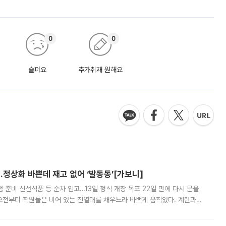
0
0
슬퍼요
추가취재 원해요
…정상화 바쁜데 재고 없어 ‘발동동’[가보니]
준비 신선식품 등 순차 입고…13일 정식 개장 목표 22일 만에 다시 문을
오전부터 직원들은 비어 있는 진열대를 채우느라 바쁘게 움직였다. 계란과
리를 잡기 시작했지만, 매장 곳곳엔 여전히 텅 빈 매대가 먼저 눈에 들어왔