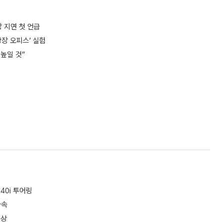
 지연 첫 언급
장 오피스’ 실험
 높일 것”
40i 투어링
가속
수상