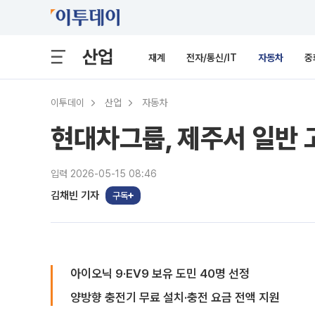
산업
재계
전자/통신/IT
자동차
중
이투데이
산업
자동차
현대차그룹, 제주서 일반 
입력 2026-05-15 08:46
김채빈 기자
구독
아이오닉 9·EV9 보유 도민 40명 선정
양방향 충전기 무료 설치·충전 요금 전액 지원