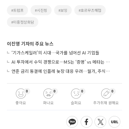
#트럼프
#시진핑
#보잉
#호르무즈해협
#미중정상회담
이진영 기자의 주요 뉴스
‘기가스케일러’의 시대…국가를 넘어선 AI 기업들
AI 투자에서 수익 경쟁으로⋯MS는 ‘증명’ vs 메타는 ‘숙제’
연준 금리 동결에 인플레 늦장 대응 우려…월가, 주식도 채권도 던졌다
0
0
0
0
좋아요
화나요
슬퍼요
추가취재 원해요