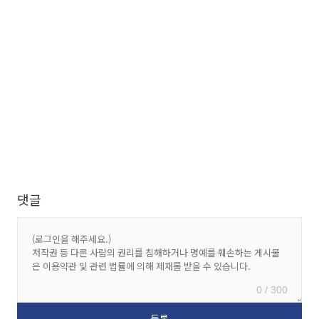
댓글
0 / 300