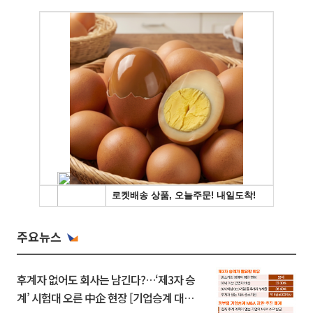
주요뉴스
후계자 없어도 회사는 남긴다?…‘제3자 승
계’ 시험대 오른 中企 현장 [기업승계 대전