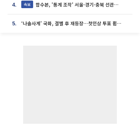
합수본, '통계 조작' 서울·경기·충북 선관위 등 추가 압수수색
속보
4.
‘나솔사계’ 국화, 결별 후 재등장⋯첫인상 투표 휩쓸고 ‘인기녀’ 등극
5.