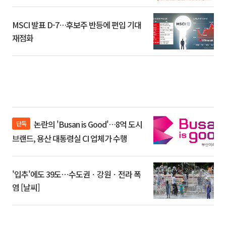
환]
MSCI 발표 D-7…후보주 반등에 편입 기대
재점화
논란의 'Busan is Good'…8억 도시
단독
브랜드, 용산 대통령실 CI 업체가 수행
'입추'에도 39도⋯수도권ㆍ강원ㆍ전라 폭
염 [날씨]