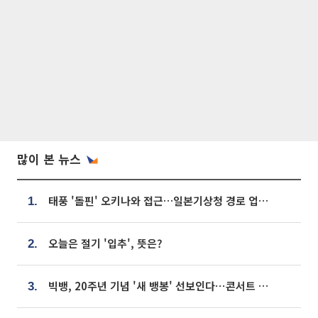
많이 본 뉴스
태풍 '돌핀' 오키나와 접근…일본기상청 경로 업데이트
1.
오늘은 절기 '입추', 뜻은?
2.
빅뱅, 20주년 기념 '새 뱅봉' 선보인다⋯콘서트 앞두고 팝업 개최
3.