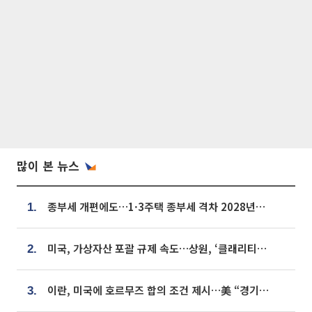
많이 본 뉴스
종부세 개편에도…1·3주택 종부세 격차 2028년부터 확대
1.
미국, 가상자산 포괄 규제 속도…상원, ‘클래리티법’ 9월 절차투표 추진
2.
이란, 미국에 호르무즈 합의 조건 제시…美 “경기 아직 안 끝나” [종합]
3.