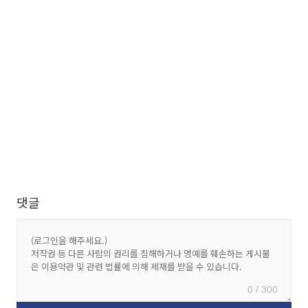
댓글
0 / 300