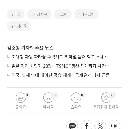
#미국
#가상자산
#코인
#비트코인
#이더리움
김준형 기자의 주요 뉴스
초대형 자동 파라솔 수백개로 뙤약볕 틀어 막고⋯나라별 폭염 생존법
일본 강진 사망자 28명⋯TSMC "생산 재개까지 시간 필요해"
미국, 엿새 만에 대이란 공습 재개⋯국제유가 다시 급등
0
0
0
0
좋아요
화나요
슬퍼요
추가취재 원해요