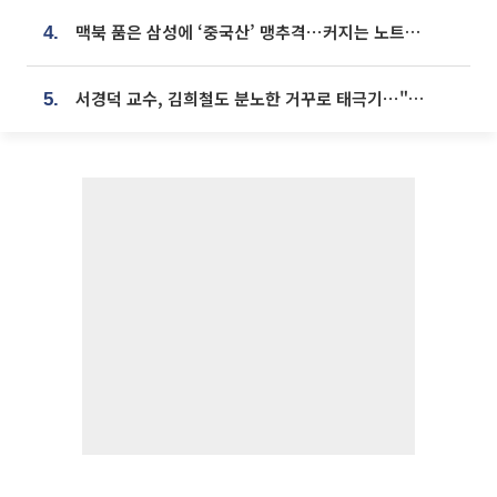
맥북 품은 삼성에 ‘중국산’ 맹추격⋯커지는 노트북 OLED 시장
4.
서경덕 교수, 김희철도 분노한 거꾸로 태극기⋯"엉터리는 아냐, 아쉬울 뿐"
5.