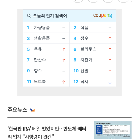
주요뉴스
‘한국판 IRA’ 베일 벗었지만…반도체·배터
리 업계 “시행령이 관건”