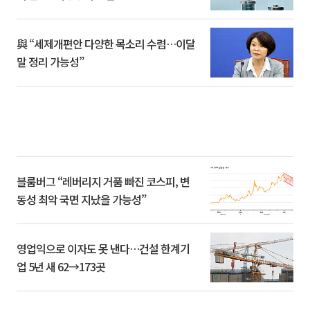
與 “세제개편안 다양한 목소리 수렴…이달
말 정리 가능성”
블룸버그 “레버리지 거품 빠진 코스피, 변
동성 최악 국면 지났을 가능성”
영업익으로 이자도 못 낸다…건설 한계기
업 5년 새 62→173곳