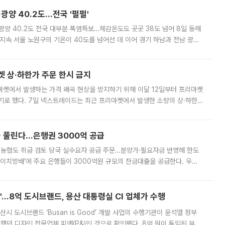
·광양 40.2도…전국 '펄펄'
·광양 40.2도 전국 대부분 폭염특보…체감온도도 곳곳 38도 넘어 8일 동해
지속 서울 노원구의 기온이 40도를 넘어선 데 이어 경기 하남과 전남 광양
. 전국 대부분 지역에 폭염특보가 내려진 가운데 곳곳에서 39~40도 안팎
켓 상·하한가 주문 한시 금지
마켓에서 발생하는 가격 왜곡 현상을 방지하기 위해 이달 12일부터 프리마켓
기로 했다. 7일 넥스트레이드는 최근 프리마켓에서 발생한 소량의 상·하한
, 주문 오류로 인한 가격 급등락을 최소화하기 위한 비상 대응방안을 발표
 풀린다…은행권 3000억 공급
리·농협도 취급 검토 당국 실수요자 공급 주문…분양가·필요자금 반영해 한도
에이치방배’에 주요 은행들이 3000억원 규모의 잔금대출을 공급한다. 우리
하고 있어 향후 공급 규모가 늘어날 전망이다. 7일 금융권에 따르면 KB국
od'…8억 도시브랜드, 용산 대통령실 CI 업체가 수행
시 도시브랜드 ‘Busan is Good’ 개발 사업의 수행기관이 윤석열 정부
여했던 디자인 전문업체 피앤(P&)인 것으로 확인됐다. 8억 원이 투입된 부산