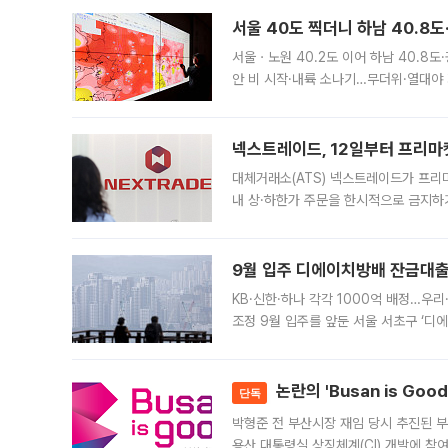
서울 40도 찍더니 하남 40.8도
서울ㆍ노원 40.2도 이어 하남 40.8도
안 비 시작·내륙 소나기…무더위·열대야 
에서도 40도를 웃도는 기온이 관측됐다
의 극심한
넥스트레이드, 12일부터 프리마
대체거래소(ATS) 넥스트레이드가 프리
내 상·하한가 주문을 한시적으로 금지하
가 체결 사례와 관련해 설명자료를 내고
9월 입주 디에이치방배 잔금대출
KB·신한·하나 각각 1000억 배정…우
조정 9월 입주를 앞둔 서울 서초구 ‘디
은행과 NH농협은행도 대출 취급을 검토
민은행
논란의 'Busan is Go
단독
박형준 전 부산시장 재임 당시 추진된 부산
용산 대통령실 상징체계(CI) 개발에 참