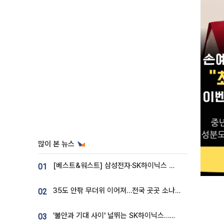
많이 본 뉴스
[베스트&워스트] 삼성전자·SK하이닉스 밀린 한 주…상상인증권은 85% 급등
01
35도 안팎 무더위 이어져…전국 곳곳 소나기 [오늘 날씨]
02
'불안과 기대 사이' 널뛰는 SK하이닉스…증권가 "HBM4·LTA 기반 펀터멘털 견고"
03