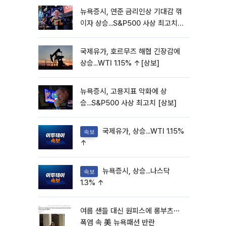
뉴욕증시, 연준 금리인상 기대감 꺾
이자 상승...S&P500 사상 최고치
[종합]
국제유가, 호르무즈 해협 긴장감에
상승...WTI 1.15% ↑[상보]
뉴욕증시, 고용지표 악화에 상
승...S&P500 사상 최고치 [상보]
국제유가, 상승...WTI 1.15%
속보
↑
뉴욕증시, 상승...나스닥
속보
1.3% ↑
여름 샌들 대신 원피스에 롱부츠⋯
폭염 속 美 뉴욕패션 반란