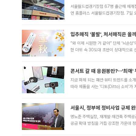
서울월드컵경기장점 67명 출근해 재개점 
연 홈플러스 서울월드컵경기장점. 7일 
우유, 과일 같은 신선식품이 차근차근 자
입추매직 '불발', 처서매직은 올
“와 이제 시원한 거 같아” 단체 ‘뇌손상
한 더위 속 30도대 초반이 상대적으로
지역에 있었습니다. 7월 말에는 서풍과
콘서트 갈 때 응원봉만?⋯'최애'
지금 화제 되는 패션·뷰티 트렌드를 소개
따라 제품을 사는 '디토(Ditto) 소비
어디일까요? 아이돌 콘서트 시작을 기다
서울시, 정부에 정비사업 규제 완화
명노준 주택실장, 재개발·재건축 주택공
공급 확대 방침을 거듭 강조한 가운데 정
면 반박하고 나섰다. 명노준 서울시 주택