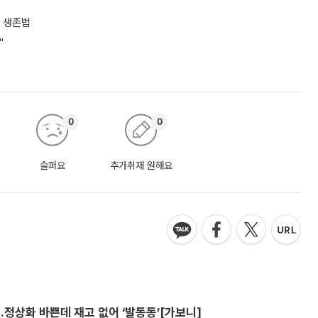
 생존법
"
0
0
슬퍼요
추가취재 원해요
…정상화 바쁜데 재고 없어 ‘발동동’[가보니]