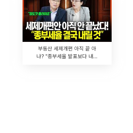
부동산 세제개편 아직 끝 아
냐? "종부세율 발표보다 내릴
것" 장기거주·양도세 전망 I 집
땅지성 I 김인만, 진미윤