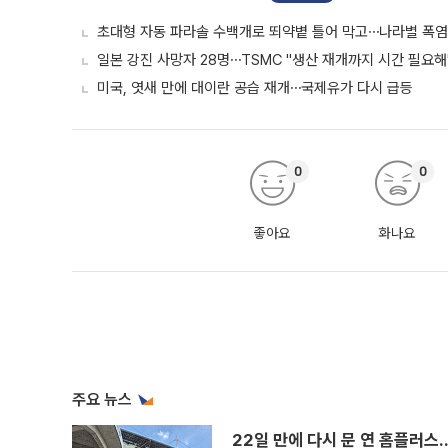
초대형 자동 파라솔 수백개로 뙤약볕 틀어 막고⋯나라별 폭염
일본 강진 사망자 28명⋯TSMC "생산 재개까지 시간 필요해
미국, 엿새 만에 대이란 공습 재개⋯국제유가 다시 급등
0
0
좋아요
화나요
주요 뉴스
22일 만에 다시 문 연 홈플러스