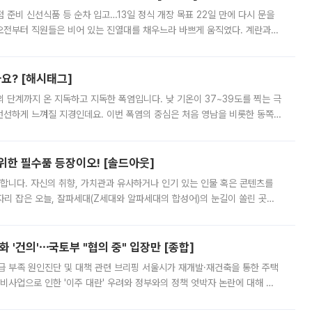
준비 신선식품 등 순차 입고…13일 정식 개장 목표 22일 만에 다시 문을
오전부터 직원들은 비어 있는 진열대를 채우느라 바쁘게 움직였다. 계란과
리를 잡기 시작했지만, 매장 곳곳엔 여전히 텅 빈 매대가 먼저 눈에 들어왔
까요? [해시태그]
’의 단계까지 온 지독하고 지독한 폭염입니다. 낮 기온이 37~39도를 찍는 극
 선선하게 느껴질 지경인데요. 이번 폭염의 중심은 처음 영남을 비롯한 동쪽
 북서풍이 산맥을 넘어 영남 쪽으로 내려오면서 뜨겁고 건조해졌는데요.
 위한 필수품 등장이오! [솔드아웃]
합니다. 자신의 취향, 가치관과 유사하거나 인기 있는 인물 혹은 콘텐츠를
'가 자리 잡은 오늘, 잘파세대(Z세대와 알파세대의 합성어)의 눈길이 쏠린 곳은
리는 공연장. 응원봉만큼이나 눈에 띄는 게 있습니다. 공연이 시작되기
 '건의'⋯국토부 "협의 중" 입장만 [종합]
급 부족 원인진단 및 대책 관련 브리핑 서울시가 재개발·재건축을 통한 주택
비사업으로 인한 '이주 대란' 우려와 정부와의 정책 엇박자 논란에 대해 정
실장은 2031년까지 31만 가구 착공 목표에 차질이 없다는 입장이나,