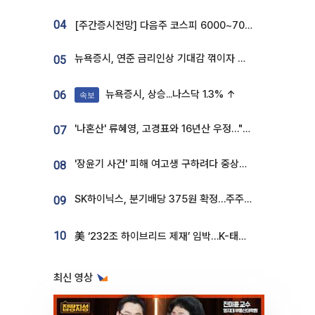
04
[주간증시전망] 다음주 코스피 6000~7000⋯“外人 수급은 정책이 변수”
뉴욕증시, 연준 금리인상 기대감 꺾이자 상승...S&P500 사상 최고치 [종합]
05
뉴욕증시, 상승...나스닥 1.3% ↑
06
속보
'나혼산' 류혜영, 고경표와 16년산 우정…"자취방서 부모님과 마주쳐"
07
'장윤기 사건' 피해 여고생 구하려다 중상…고교생 의상자 지정
08
SK하이닉스, 분기배당 375원 확정…주주환원책 9월로 앞당겨 발표
09
10
美 ‘232조 하이브리드 제재’ 임박…K-태양광, 불확실성 털고 날개 다나
최신 영상