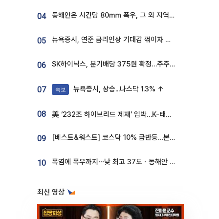
동해안은 시간당 80㎜ 폭우, 그 외 지역은 폭염…‘극과 극 날씨’
04
뉴욕증시, 연준 금리인상 기대감 꺾이자 상승...S&P500 사상 최고치 [종합]
05
SK하이닉스, 분기배당 375원 확정…주주환원책 9월로 앞당겨 발표
06
뉴욕증시, 상승...나스닥 1.3% ↑
07
속보
08
美 ‘232조 하이브리드 제재’ 임박…K-태양광, 불확실성 털고 날개 다나
[베스트&워스트] 코스닥 10% 급반등…본느, 최대주주 변경 기대에 270% 폭등
09
폭염에 폭우까지⋯낮 최고 37도ㆍ동해안 강한 비 [날씨]
10
최신 영상