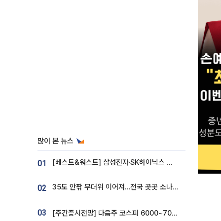
많이 본 뉴스
[베스트&워스트] 삼성전자·SK하이닉스 밀린 한 주…상상인증권은 85% 급등
01
35도 안팎 무더위 이어져…전국 곳곳 소나기 [오늘 날씨]
02
03
[주간증시전망] 다음주 코스피 6000~7000⋯“外人 수급은 정책이 변수”