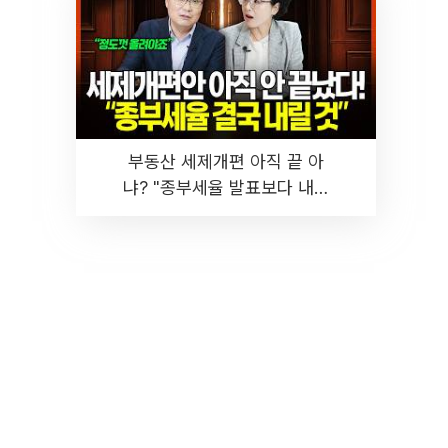
부동산 세제개편 아직 끝 아
냐? "종부세율 발표보다 내릴
것" 장기거주·양도세 전망 I 집
땅지성 I 김인만, 진미윤