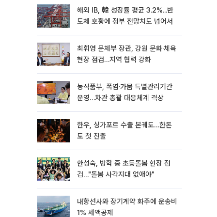
해외 IB, 韓 성장률 평균 3.2%...반
도체 호황에 정부 전망치도 넘어서
최휘영 문체부 장관, 강원 문화·체육
현장 점검…지역 협력 강화
농식품부, 폭염·가뭄 특별관리기간
운영…차관 총괄 대응체계 격상
한우, 싱가포르 수출 본궤도…한돈
도 첫 진출
한성숙, 방학 중 초등돌봄 현장 점
검…"돌봄 사각지대 없애야"
내항선사와 장기계약 화주에 운송비
1% 세액공제