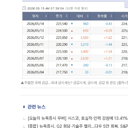
▲주춤한 국제 금값…국내 금시세는? 금값시세, 금시세, 금값 등 관심 (출처
관련 뉴스
[오늘의 뉴욕증시 무버] 시스코, 호실적·인력 감원에 13.41
[종합] 뉴욕증시, G2 회담·기술주 랠리…다우 5만 회복, S&