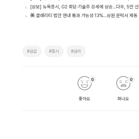
[상보] 뉴욕증시, G2 회담·기술주 강세에 상승…다우, 5만 선
美 클래리티 법안 연내 통과 가능성 13%…상원 문턱서 제동
#금값
#증시
#금리
0
0
좋아요
화나요