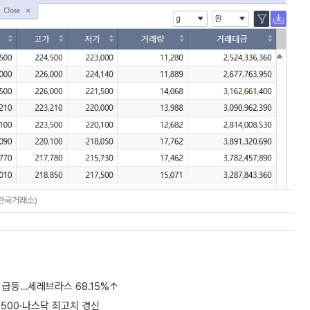
=한국거래소)
% 급등…세레브라스 68.15%↑
P500·나스닥 최고치 경신