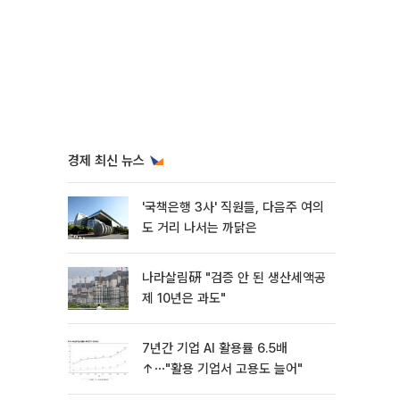
경제 최신 뉴스
'국책은행 3사' 직원들, 다음주 여의
도 거리 나서는 까닭은
나라살림硏 "검증 안 된 생산세액공
제 10년은 과도"
7년간 기업 AI 활용률 6.5배
↑⋯"활용 기업서 고용도 늘어"