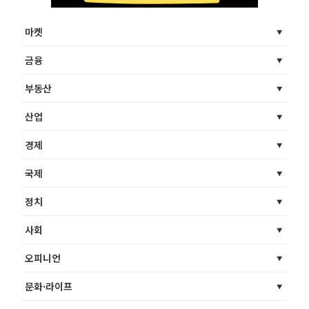
마켓
금융
부동산
산업
경제
국제
정치
사회
오피니언
문화·라이프