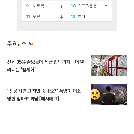
주요뉴스
전세 35% 줄었는데 세금 압박까지⋯더 빨
라지는 '월세화'
"선풍기 틀고 자면 죽나요?" 폭염이 재조
명한 엄마표 괴담 [해시태그]