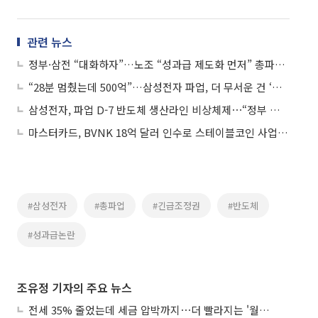
관련 뉴스
정부·삼전 “대화하자”…노조 “성과급 제도화 먼저” 총파업 강행 방침
“28분 멈췄는데 500억”…삼성전자 파업, 더 무서운 건 ‘보이지 않는 손실’
삼성전자, 파업 D-7 반도체 생산라인 비상체제⋯“정부 긴급조정권 발동해야”
마스터카드, BVNK 18억 달러 인수로 스테이블코인 사업 본격 확장
#삼성전자
#총파업
#긴급조정권
#반도체
#성과급논란
조유정 기자의 주요 뉴스
전세 35% 줄었는데 세금 압박까지⋯더 빨라지는 '월세화'