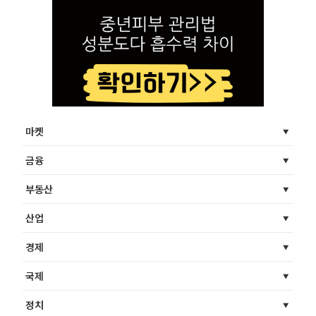
마켓
금융
부동산
산업
경제
국제
정치