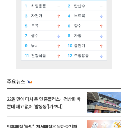
주요뉴스
22일 만에 다시 문 연 홈플러스…정상화 바
쁜데 재고 없어 ‘발동동’[가보니]
입추매직 '불발', 처서매직은 올까요? [해