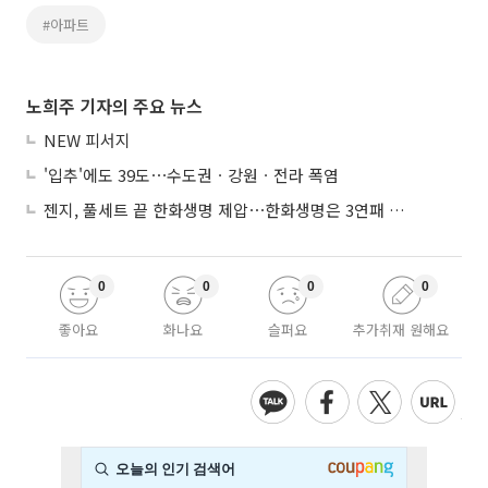
#아파트
노희주 기자의 주요 뉴스
NEW 피서지
'입추'에도 39도⋯수도권ㆍ강원ㆍ전라 폭염
젠지, 풀세트 끝 한화생명 제압⋯한화생명은 3연패 수렁
0
0
0
0
좋아요
화나요
슬퍼요
추가취재 원해요