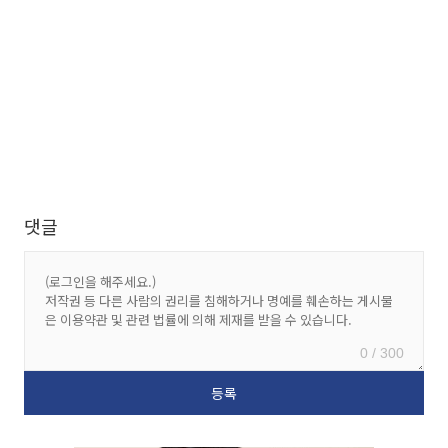
댓글
0 / 300