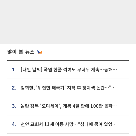
많이 본 뉴스
[내일 날씨] 폭염 한풀 꺾여도 무더위 계속⋯동해안 이틀 연속 비
1.
김희철, '뒤집힌 태극기' 지적 후 정치색 논란…"좌우 떠나 우리나라 국기"
2.
놀란 감독 '오디세이', 개봉 4일 만에 100만 돌파⋯'왕사남' 보다 빠르다
3.
천안 교회서 11세 아동 사망…“침대에 묶여 있었다” 진술 확보
4.