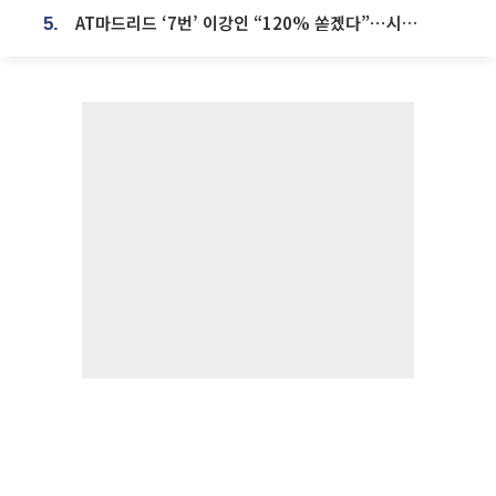
AT마드리드 ‘7번’ 이강인 “120% 쏟겠다”⋯시메오네 감독 “필요한 선수”
5.