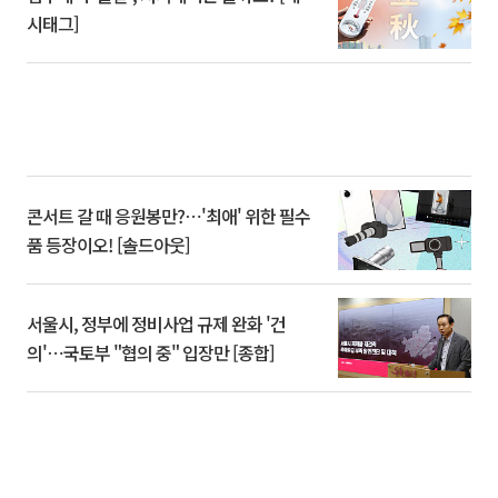
시태그]
콘서트 갈 때 응원봉만?⋯'최애' 위한 필수
품 등장이오! [솔드아웃]
서울시, 정부에 정비사업 규제 완화 '건
의'⋯국토부 "협의 중" 입장만 [종합]