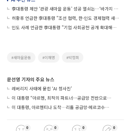
李대통령 제안 ‘관광 새마을 운동’ 성공 열쇠는…‘바가지 근절·교통 인프라·지역중심 생태계’
허황후 언급한 李대통령 "조선 협력, 한-인도 경제협력 새 출발점"
인도 사례 언급한 李대통령 "기업 사회공헌 공개 확대해야 …투자 기준 활용"
#새마을운동
#이재명
#박정희
문선영 기자의 주요 뉴스
레버리지 사태에 묻힌 ‘AI 청사진’
이 대통령 “아르헨, 최적의 파트너⋯공급망 전반으로 확대”
이 대통령, 아르헨티나 도착…리튬 공급망·메르코수르 협력 논의
0
0
0
0