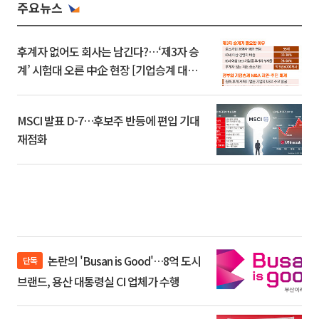
주요뉴스
후계자 없어도 회사는 남긴다?…‘제3자 승
계’ 시험대 오른 中企 현장 [기업승계 대전
환]
MSCI 발표 D-7…후보주 반등에 편입 기대
재점화
논란의 'Busan is Good'…8억 도시
단독
브랜드, 용산 대통령실 CI 업체가 수행