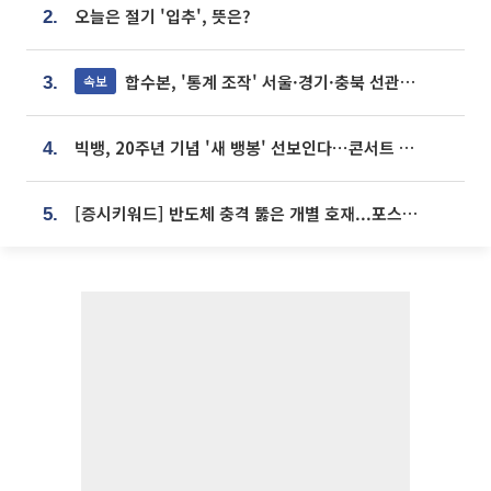
오늘은 절기 '입추', 뜻은?
2.
합수본, '통계 조작' 서울·경기·충북 선관위 등 추가 압수수색
속보
3.
빅뱅, 20주년 기념 '새 뱅봉' 선보인다⋯콘서트 앞두고 팝업 개최
4.
[증시키워드] 반도체 충격 뚫은 개별 호재...포스코퓨처엠·에코프로·한화솔루션 '눈길'
5.