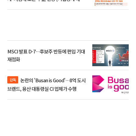
환]
MSCI 발표 D-7…후보주 반등에 편입 기대
재점화
논란의 'Busan is Good'…8억 도시
단독
브랜드, 용산 대통령실 CI 업체가 수행