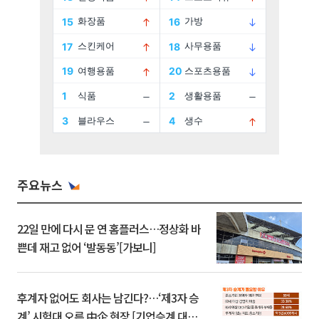
주요뉴스
22일 만에 다시 문 연 홈플러스…정상화 바
쁜데 재고 없어 ‘발동동’[가보니]
후계자 없어도 회사는 남긴다?…‘제3자 승
계’ 시험대 오른 中企 현장 [기업승계 대전