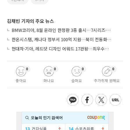
김채빈 기자의 주요 뉴스
BMW코리아, 8월 온라인 한정판 3종 출시…7시리즈·X7·M340i 투어링
한온시스템, 캐나다 정부서 100억 지원…북미 전동화 시장 가속
현대차·기아, 레드닷 디자인 어워드 17관왕…최우수상 2개 수상
0
0
0
0
좋아요
화나요
슬퍼요
추가취재 원해요