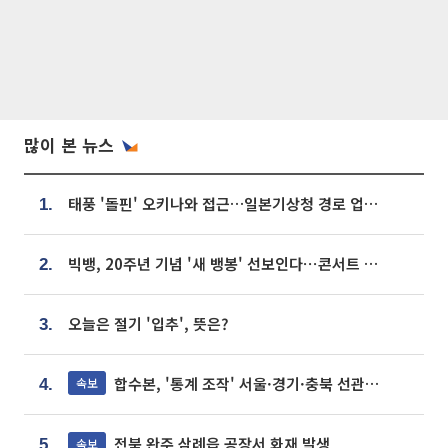
많이 본 뉴스
태풍 '돌핀' 오키나와 접근…일본기상청 경로 업데이트
1.
빅뱅, 20주년 기념 '새 뱅봉' 선보인다⋯콘서트 앞두고 팝업 개최
2.
오늘은 절기 '입추', 뜻은?
3.
합수본, '통계 조작' 서울·경기·충북 선관위 등 추가 압수수색
속보
4.
전북 완주 삼례읍 공장서 화재 발생
속보
5.