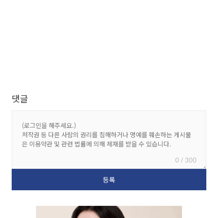
댓글
0 / 300