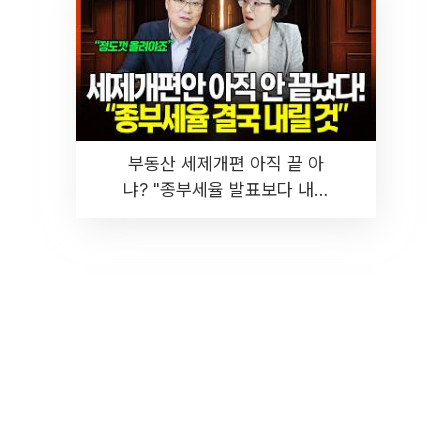
부동산 세제개편 아직 끝 아
냐? "종부세율 발표보다 내릴
것" 장기거주·양도세 전망 I 집
땅지성 I 김인만, 진미윤