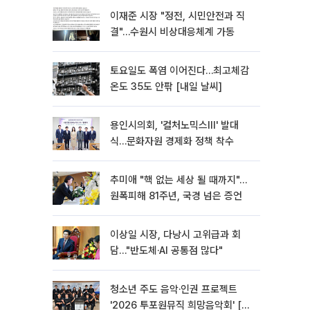
이재준 시장 "정전, 시민안전과 직
결"…수원시 비상대응체계 가동
토요일도 폭염 이어진다…최고체감
온도 35도 안팎 [내일 날씨]
용인시의회, '컬처노믹스Ⅲ' 발대
식…문화자원 경제화 정책 착수
추미애 "핵 없는 세상 될 때까지"…
원폭피해 81주년, 국경 넘은 증언
이상일 시장, 다낭시 고위급과 회
담…"반도체·AI 공통점 많다"
청소년 주도 음악·인권 프로젝트
'2026 투포원뮤직 희망음악회' [포