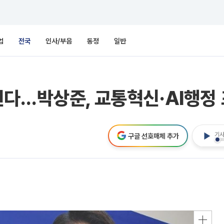
업
전국
인사/부음
동정
일반
다…박상준, 교통혁신·AI행정 
기사
구글 선호매체 추가