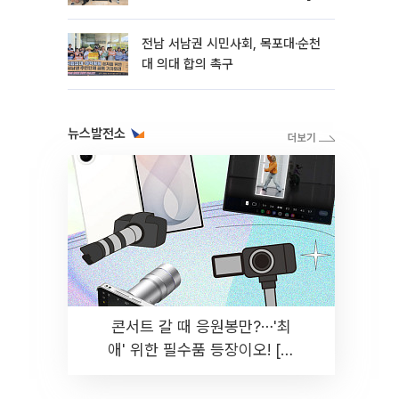
토]
전남 서남권 시민사회, 목포대·순천
대 의대 합의 촉구
뉴스발전소
콘서트 갈 때 응원봉만?⋯'최
애' 위한 필수품 등장이오! [솔
드아웃]