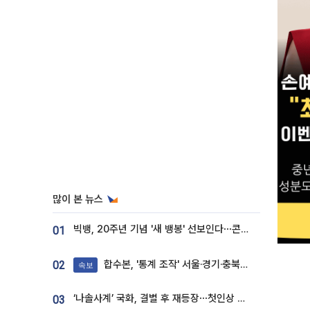
많이 본 뉴스
빅뱅, 20주년 기념 '새 뱅봉' 선보인다⋯콘서트 앞두고 팝업 개최
01
합수본, '통계 조작' 서울·경기·충북 선관위 등 추가 압수수색
02
속보
‘나솔사계’ 국화, 결별 후 재등장⋯첫인상 투표 휩쓸고 ‘인기녀’ 등극
03