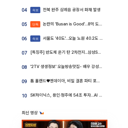
전북 완주 삼례읍 공장서 화재 발생
04
속보
논란의 'Busan is Good'…8억 도시브랜드, 용산 대통령실 CI 업체가 수행
05
단독
서울도 '40도'…오늘 노원 40.2도 기록
06
속보
[특징주] 반도체 온기 탄 2차전지...삼성SDI, 장 초반 7% 넘게 껑충
07
'2TV 생생정보' 오늘방송맛집- 배우 강성진 단골! 쌀국수ㆍ푸팟퐁 커리 맛집 '블○○○'
08
톰 홀랜드♥젠데이아, 비밀 결혼 파티 포착⋯호텔 대관비만 9억
09
SK하이닉스, 용인·청주에 54조 투자…AI 메모리 생산기지 키운다
10
최신 영상