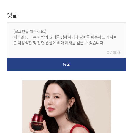
댓글
0 / 300