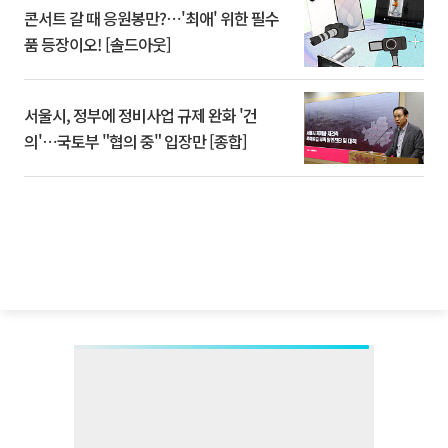
콘서트 갈 때 응원봉만?⋯'최애' 위한 필수
품 등장이오! [솔드아웃]
서울시, 정부에 정비사업 규제 완화 '건
의'⋯국토부 "협의 중" 입장만 [종합]