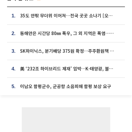
35도 안팎 무더위 이어져…전국 곳곳 소나기 [오늘 날씨]
1.
동해안은 시간당 80㎜ 폭우, 그 외 지역은 폭염…‘극과 극 날씨’
2.
SK하이닉스, 분기배당 375원 확정…주주환원책 9월로 앞당겨 발표
3.
美 ‘232조 하이브리드 제재’ 임박…K-태양광, 불확실성 털고 날개 다나
4.
이남오 함평군수, 군공항 소음피해 함평 보상 요구
5.