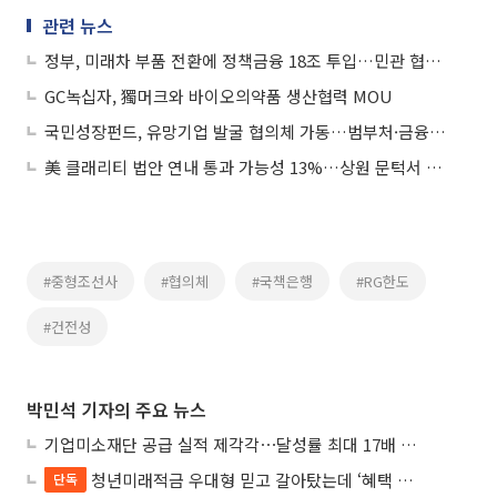
관련 뉴스
정부, 미래차 부품 전환에 정책금융 18조 투입…민관 협의체 출범
GC녹십자, 獨머크와 바이오의약품 생산협력 MOU
국민성장펀드, 유망기업 발굴 협의체 가동…범부처·금융권 맞손
美 클래리티 법안 연내 통과 가능성 13%…상원 문턱서 제동
#중형조선사
#협의체
#국책은행
#RG한도
#건전성
박민석 기자의 주요 뉴스
기업미소재단 공급 실적 제각각⋯달성률 최대 17배 차이
청년미래적금 우대형 믿고 갈아탔는데 ‘혜택 반토막’…심사 오류에 가입자 혼선
단독