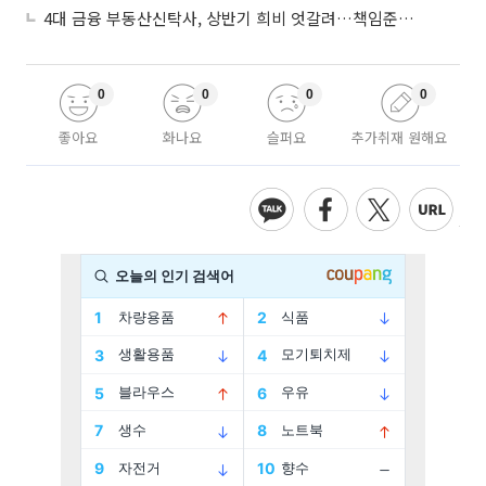
4대 금융 부동산신탁사, 상반기 희비 엇갈려…책임준공 손실 반영 시점이 갈랐다
0
0
0
0
좋아요
화나요
슬퍼요
추가취재 원해요