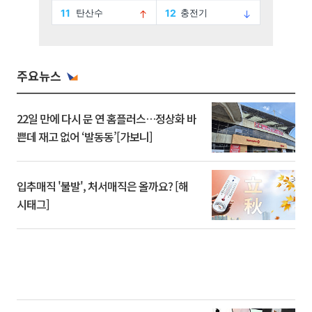
주요뉴스
22일 만에 다시 문 연 홈플러스…정상화 바
쁜데 재고 없어 ‘발동동’[가보니]
입추매직 '불발', 처서매직은 올까요? [해
시태그]