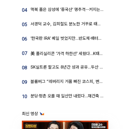
맥북 품은 삼성에 ‘중국산’ 맹추격⋯커지는 노트북 OLED 시장
04
서경덕 교수, 김희철도 분노한 거꾸로 태극기⋯"엉터리는 아냐, 아쉬울 뿐"
05
‘한국판 IRA’ 베일 벗었지만…반도체·배터리 업계 “시행령이 관건”
06
07
美 폴리실리콘 ‘가격 하한선’ 세웠다…K태양광 수혜 기대
SK실트론 팔고도 8년간 성과 공유…두산 인수대금 2.3조가 끝 아냐
08
블룸버그 “레버리지 거품 빠진 코스피, 변동성 최악 국면 지났을 가능성”
09
분당·평촌 오를 때 일산만 내렸다…재건축 기대감도 ‘무색’
10
최신 영상