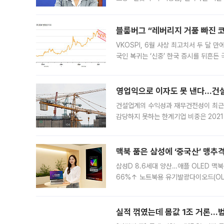
견을 수렴해 당정과 개편안에 대한 조율
블룸버그 “레버리지 거품 빠진 코
VKOSPI, 6월 사상 최고치서 두 달
국인 복귀는 ‘신중’ 한국 증시를 뒤흔
했다. 대규모 반대매매로 레버리지 투자
영업익으로 이자도 못 낸다…건설 
건설업계의 수익성과 재무건전성이 최근
감당하지 못하는 한계기업 비중은 2021
이낸싱(PF) 부담이 집중된 건축 부문의
경영
맥북 품은 삼성에 ‘중국산’ 맹추
삼성D 8.6세대 양산…애플 OLED 맥북
66%↑ 노트북용 유기발광다이오드(OL
운데 중국 BOE와 TCL CSOT도 생산
일 업계에 따르면 삼성
실적 꺾였는데 몸값 1조 거론…범