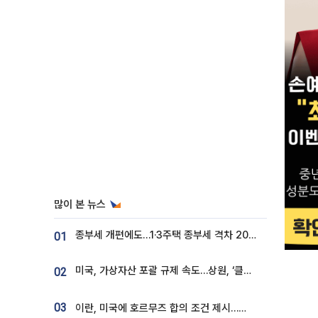
많이 본 뉴스
종부세 개편에도…1·3주택 종부세 격차 2028년부터 확대
01
미국, 가상자산 포괄 규제 속도…상원, ‘클래리티법’ 9월 절차투표 추진
02
03
이란, 미국에 호르무즈 합의 조건 제시…美 “경기 아직 안 끝나” [종합]