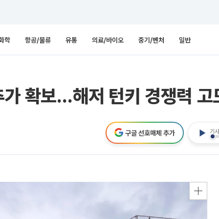
화학
항공/물류
유통
의료/바이오
중기/벤처
일반
 추가 확보…해저 턴키 경쟁력 
기사
구글 선호매체 추가