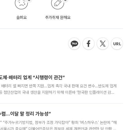
슬퍼요
추가취재 원해요
반도체·배터리 업계 “시행령이 관건”
 배터리 셀 빠지면 반쪽 지원…업계 촉각 국내 판매 요건 변수…반도체 업계
등 첨단산업의 국내 생산을 지원하기 위해 이른바 ‘한국판 인플레이션 감축
를 신설했지만, 업계에서는 세부 지원 대상에 따라 정책 효과가 크게 달라
수렴…이달 말 정리 가능성”
없어” “주가누르기방지법, 정부가 조정 가닥잡아” 황희 ‘버스하우스’ 논란에 “해
 서울시가 중요해” 더불어민주당은 정부의 세제 개편안과 관련한 당 안팎 의