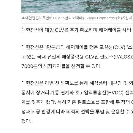
▲대한전선의 두번째 CLV ‘스칸디 커넥터’(Skandi Connector)호 (사진
대한전선이 대형 CLV를 추가 확보하며 해저케이블 사업
대한전선은 1만톤급의 해저케이블 전용 포설선(CLV) ‘
고 있는 국내 유일의 해상풍력용 CLV인 팔로스(PALOS
7000톤의 해저케이블을 선적할 수 있다.
대한전선은 이번 선박 확보를 통해 해상풍력 내부망 및 
동시에 장거리 계통 연계와 초고압직류송전(HVDC) 전
계를 갖추게 됐다. 특히 기존 팔로스호를 포함해 두 척의 
성과 시공 환경에 따라 최적의 선박을 투입 및 운용할 수
했다.