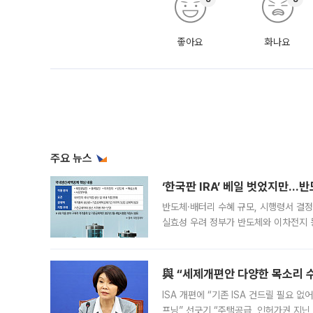
좋아요
화나요
주요 뉴스
‘한국판 IRA’ 베일 벗었지만…
반도체·배터리 수혜 규모, 시행령서 결정
실효성 우려 정부가 반도체와 이차전지 
법(IRA)’으로 불리는 국내생산세액공제
與 “세제개편안 다양한 목소리 
ISA 개편에 “기존 ISA 건드릴 필요 
프닝” 선긋기 “주택공급, 인허가권 지닌