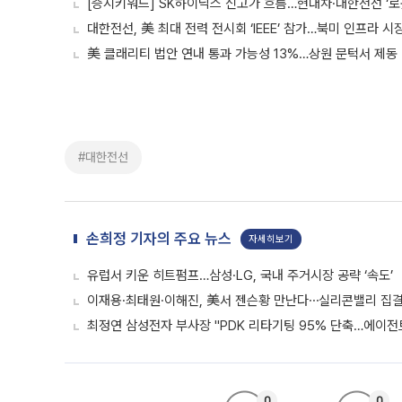
[증시키워드] SK하이닉스 신고가 흐름…현대차·대한전선 ‘로
대한전선, 美 최대 전력 전시회 ‘IEEE’ 참가…북미 인프라 시
美 클래리티 법안 연내 통과 가능성 13%…상원 문턱서 제동
#대한전선
손희정 기자의 주요 뉴스
자세히보기
유럽서 키운 히트펌프…삼성·LG, 국내 주거시장 공략 ‘속도’
이재용·최태원·이해진, 美서 젠슨황 만난다⋯실리콘밸리 집결
최정연 삼성전자 부사장 "PDK 리타기팅 95% 단축…에이전트
0
0