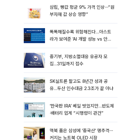
삼립, 빵값 평균 9% 가격 인상⋯“원
부자재 값 상승 영향”
똑똑해질수록 위험해진다…아스트
라가 보여준 'AI 개발 성능 vs 안전
딜레마'
중기부, 지방소멸대응 유공자 모
집…31일까지 접수
SK실트론 팔고도 8년간 성과 공
유…두산 인수대금 2.3조가 끝 아냐
‘한국판 IRA’ 베일 벗었지만…반도체
·배터리 업계 “시행령이 관건”
맥북 품은 삼성에 ‘중국산’ 맹추격⋯
커지는 노트북 OLED 시장