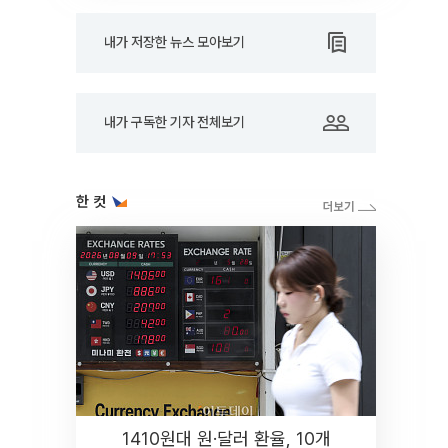
내가 저장한 뉴스 모아보기
내가 구독한 기자 전체보기
한 컷
1410원대 원·달러 환율, 10개