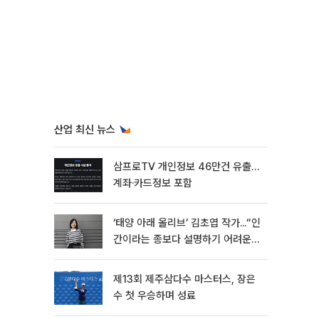
산업 최신 뉴스
삼프로TV 개인정보 46만건 유출…
계좌·카드정보 포함
‘태양 아래 올리브’ 김초엽 작가...“인
간이라는 종보다 설명하기 어려운
한 사람을 쓰고 싶었다”[문화人터
뷰]
제13회 제주삼다수 마스터스, 장은
수 첫 우승하며 성료