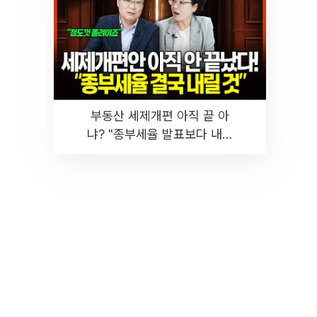
부동산 세제개편 아직 끝 아
냐? "종부세율 발표보다 내릴
것" 장기거주·양도세 전망 I 집
땅지성 I 김인만, 진미윤