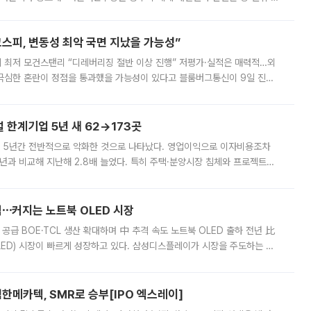
에 나서겠다고 예고했다. 민주당은 8월 말 당정 조율을 거친 개편안이
스피, 변동성 최악 국면 지났을 가능성”
 만에 최저 모건스탠리 “디레버리징 절반 이상 진행” 저평가·실적은 매력적…외
든 극심한 혼란이 정점을 통과했을 가능성이 있다고 블룸버그통신이 9일 진단
가 상당 부분 정리된 데다 금융당국의 규제 강화로 고위험 상품 거래도 급감
한계기업 5년 새 62→173곳
 5년간 전반적으로 악화한 것으로 나타났다. 영업이익으로 이자비용조차
년과 비교해 지난해 2.8배 늘었다. 특히 주택·분양시장 침체와 프로젝트파
 악화가 두드러졌다. 9일 한국건설산업연구원은 ‘2025년 건설업 외감기업
격⋯커지는 노트북 OLED 시장
 공급 BOE·TCL 생산 확대하며 中 추격 속도 노트북 OLED 출하 전년 比
ED) 시장이 빠르게 성장하고 있다. 삼성디스플레이가 시장을 주도하는 가
 확대에 나서면서 노트북 OLED 시장을 둘러싼 경쟁이 치열해지고 있다. 9
한메카텍, SMR로 승부[IPO 엑스레이]