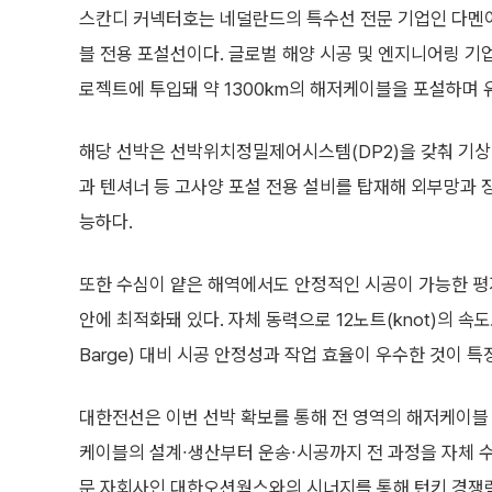
스칸디 커넥터호는 네덜란드의 특수선 전문 기업인 다멘
블 전용 포설선이다. 글로벌 해양 시공 및 엔지니어링 기업인
로젝트에 투입돼 약 1300km의 해저케이블을 포설하며 
해당 선박은 선박위치정밀제어시스템(DP2)을 갖춰 기상
과 텐셔너 등 고사양 포설 전용 설비를 탑재해 외부망과 
능하다.
또한 수심이 얕은 해역에서도 안정적인 시공이 가능한 평저
안에 최적화돼 있다. 자체 동력으로 12노트(knot)의 속도로
Barge) 대비 시공 안정성과 작업 효율이 우수한 것이 특
대한전선은 이번 선박 확보를 통해 전 영역의 해저케이블 
케이블의 설계∙생산부터 운송∙시공까지 전 과정을 자체 수
문 자회사인 대한오션웍스와의 시너지를 통해 턴키 경쟁