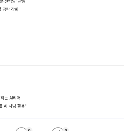
봇·전력망’ 관심
장 공략 강화
하는 AI리더
 AI 시범 활용"
0
0