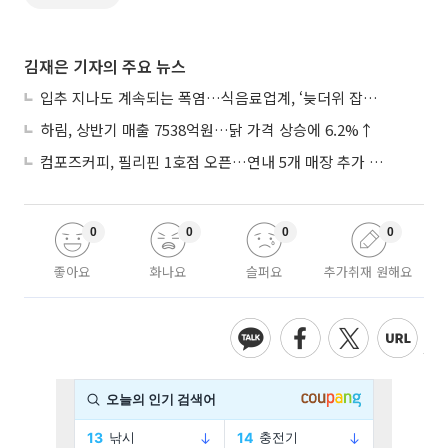
김재은 기자의 주요 뉴스
입추 지나도 계속되는 폭염…식음료업계, ‘늦더위 잡기’ 전력 투구
하림, 상반기 매출 7538억원…닭 가격 상승에 6.2%↑
컴포즈커피, 필리핀 1호점 오픈…연내 5개 매장 추가 출점
0
0
0
0
좋아요
화나요
슬퍼요
추가취재 원해요