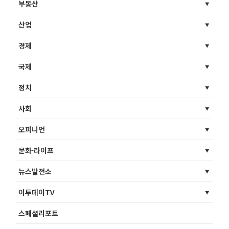
부동산
산업
경제
국제
정치
사회
오피니언
문화·라이프
뉴스발전소
이투데이TV
스페셜리포트