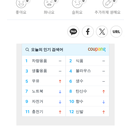
0
0
0
0
좋아요
화나요
슬퍼요
추가취재 원해요