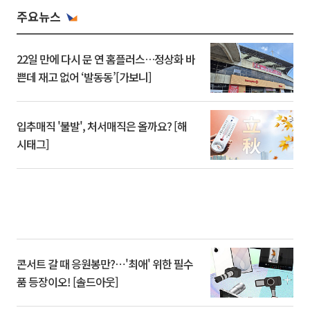
주요뉴스
22일 만에 다시 문 연 홈플러스…정상화 바
쁜데 재고 없어 ‘발동동’[가보니]
입추매직 '불발', 처서매직은 올까요? [해
시태그]
콘서트 갈 때 응원봉만?⋯'최애' 위한 필수
품 등장이오! [솔드아웃]