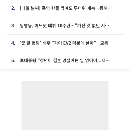
[내일 날씨] 폭염 한풀 꺾여도 무더위 계속⋯동해안 이틀 연속 비
2.
임영웅, 어느덧 데뷔 10주년⋯"가진 것 없던 시절, 내 앞엔 20명의 팬뿐"
3.
'굿 윌 헌팅' 배우 "기아 EV2 덕분에 살아"…교통사고 후 안전성 극찬
4.
李대통령 “청년이 결혼 망설이는 일 없어야...제도상 불이익 조사”
5.