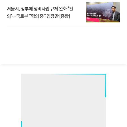
서울시, 정부에 정비사업 규제 완화 '건
의'⋯국토부 "협의 중" 입장만 [종합]