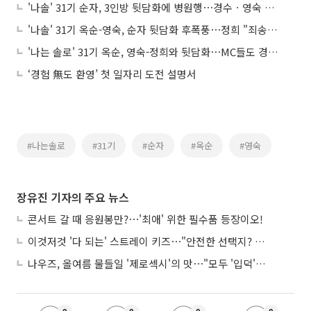
'나솔' 31기 순자, 3인방 뒷담화에 병원행⋯경수ㆍ영숙 최커 분위기 솔솔
'나솔' 31기 옥순-영숙, 순자 뒷담화 후폭풍⋯정희 "죄송하다" 사과에도 비난
'나는 솔로' 31기 옥순, 영숙-정희와 뒷담화⋯MC들도 경악 "순자에게 당장 사과해"
‘경험 無도 환영’ 첫 일자리 도전 설명서
#나는솔로
#31기
#순자
#옥순
#영숙
장유진 기자의 주요 뉴스
콘서트 갈 때 응원봉만?⋯'최애' 위한 필수품 등장이오!
이것저것 '다 되는' 스트레이 키즈⋯"안전한 선택지? 도전이 재밌죠"
나우즈, 올여름 물들일 '제로섹시'의 맛⋯"모두 '입덕'시킬 것"