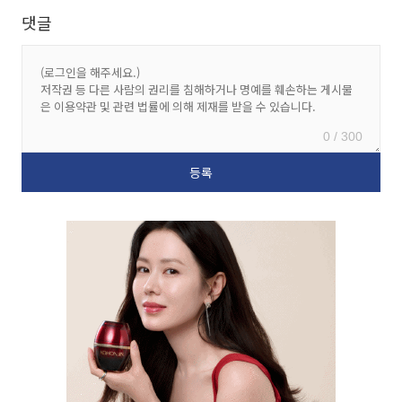
댓글
0 / 300