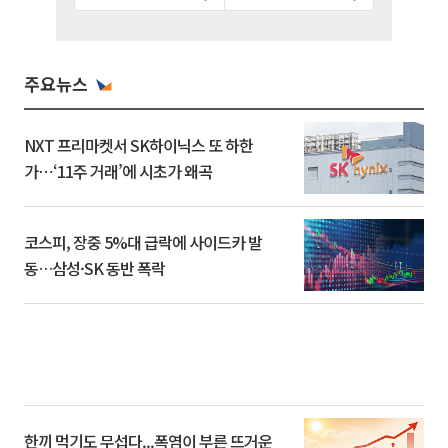
주요뉴스
NXT 프리마켓서 SK하이닉스 또 하한
가⋯‘11주 거래’에 시초가 왜곡
코스피, 장중 5%대 급락에 사이드카 발
동…삼성·SK 동반 폭락
한끼 먹기도 무섭다...폭염이 부른 뜨거운