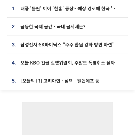
태풍 '돌핀' 이어 '찬홈' 등장…예상 경로에 한국 '한숨'
1.
급등한 국제 금값…국내 금시세는?
2.
삼성전자·SK하이닉스 “주주 환원 강화 방안 마련”
3.
오늘 KBO 긴급 실행위원회, 주말도 폭염취소 될까
4.
[오늘의 IR] 고려아연ㆍ심텍ㆍ엘앤에프 등
5.