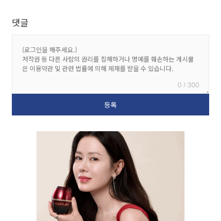
댓글
0 / 300