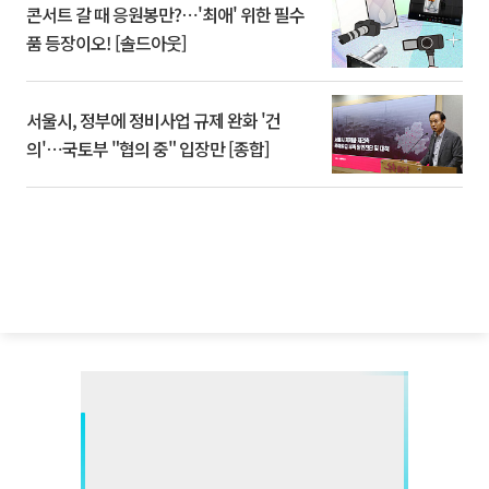
콘서트 갈 때 응원봉만?⋯'최애' 위한 필수
품 등장이오! [솔드아웃]
서울시, 정부에 정비사업 규제 완화 '건
의'⋯국토부 "협의 중" 입장만 [종합]