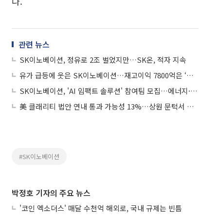
다.
관련 뉴스
SK이노베이션, 정유로 2조 벌었지만…SK온, 적자 지속
유가 급등에 웃은 SK이노베이션…재고이익 7800억은 ‘일시 효과’
SK이노베이션, 'AI 임팩트 솔루션' 참여팀 모집…에너지·사회문제 솔루션 발굴
美 클래리티 법안 연내 통과 가능성 13%…상원 문턱서 제동
#SK이노베이션
박정호 기자의 주요 뉴스
'코인 엑소더스' 매달 수천억 해외로, 국내 규제는 빈틈