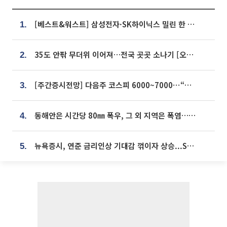
[베스트&워스트] 삼성전자·SK하이닉스 밀린 한 주…상상인증권은 85% 급등
1.
35도 안팎 무더위 이어져…전국 곳곳 소나기 [오늘 날씨]
2.
[주간증시전망] 다음주 코스피 6000~7000⋯“外人 수급은 정책이 변수”
3.
동해안은 시간당 80㎜ 폭우, 그 외 지역은 폭염…‘극과 극 날씨’
4.
뉴욕증시, 연준 금리인상 기대감 꺾이자 상승...S&P500 사상 최고치 [종합]
5.