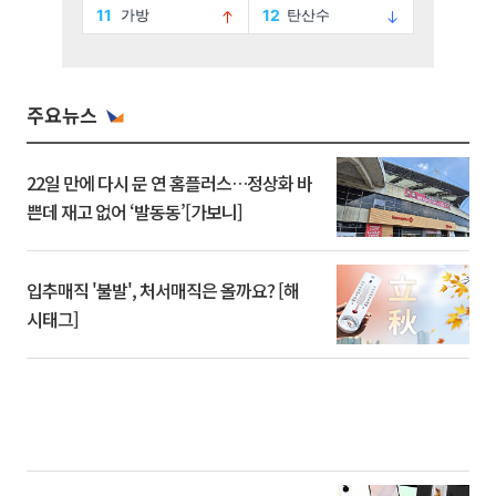
주요뉴스
22일 만에 다시 문 연 홈플러스…정상화 바
쁜데 재고 없어 ‘발동동’[가보니]
입추매직 '불발', 처서매직은 올까요? [해
시태그]