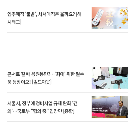
입추매직 '불발', 처서매직은 올까요? [해
시태그]
콘서트 갈 때 응원봉만?⋯'최애' 위한 필수
품 등장이오! [솔드아웃]
서울시, 정부에 정비사업 규제 완화 '건
의'⋯국토부 "협의 중" 입장만 [종합]