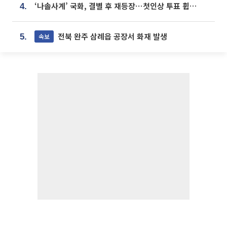
‘나솔사계’ 국화, 결별 후 재등장⋯첫인상 투표 휩쓸고 ‘인기녀’ 등극
4.
전북 완주 삼례읍 공장서 화재 발생
속보
5.