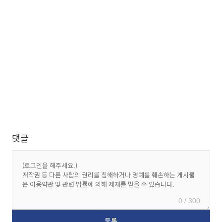
댓글
0 / 300