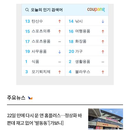
주요뉴스
22일 만에 다시 문 연 홈플러스…정상화 바
쁜데 재고 없어 ‘발동동’[가보니]