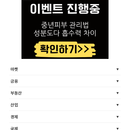
마켓
금융
부동산
산업
경제
국제