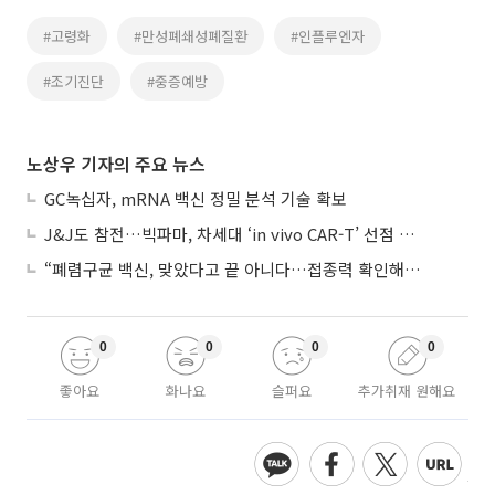
#고령화
#만성폐쇄성폐질환
#인플루엔자
#조기진단
#중증예방
노상우 기자의 주요 뉴스
GC녹십자, mRNA 백신 정밀 분석 기술 확보
J&J도 참전…빅파마, 차세대 ‘in vivo CAR-T’ 선점 경쟁 본격화
“폐렴구균 백신, 맞았다고 끝 아니다…접종력 확인해야”
0
0
0
0
좋아요
화나요
슬퍼요
추가취재 원해요