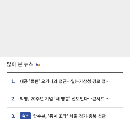
많이 본 뉴스
태풍 '돌핀' 오키나와 접근…일본기상청 경로 업데이트
1.
빅뱅, 20주년 기념 '새 뱅봉' 선보인다⋯콘서트 앞두고 팝업 개최
2.
합수본, '통계 조작' 서울·경기·충북 선관위 등 추가 압수수색
속보
3.