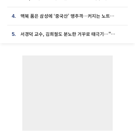
맥북 품은 삼성에 ‘중국산’ 맹추격⋯커지는 노트북 OLED 시장
4.
서경덕 교수, 김희철도 분노한 거꾸로 태극기⋯"엉터리는 아냐, 아쉬울 뿐"
5.