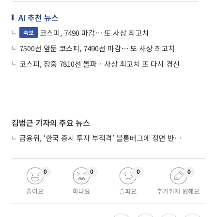
AI 추천 뉴스
코스피, 7490 마감⋯ 또 사상 최고치
속보
7500선 앞둔 코스피, 7490선 마감⋯ 또 사상 최고치
코스피, 장중 7810선 돌파…사상 최고치 또 다시 경신
김범근 기자의 주요 뉴스
금융위, ‘한국 증시 투자 부적격’ 블룸버그에 정면 반박…“근거 불분명”
0
0
0
0
좋아요
화나요
슬퍼요
추가취재 원해요