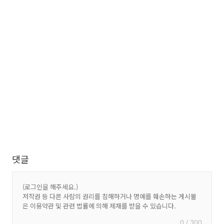
댓글
0 / 300