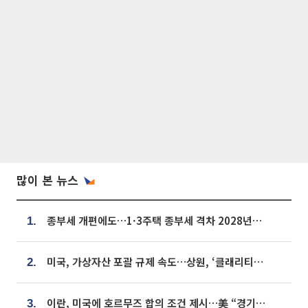
많이 본 뉴스
종부세 개편에도…1·3주택 종부세 격차 2028년부터 확대
1.
미국, 가상자산 포괄 규제 속도…상원, ‘클래리티법’ 9월 절차투표 추진
2.
이란, 미국에 호르무즈 합의 조건 제시…美 “경기 아직 안 끝나” [종합]
3.