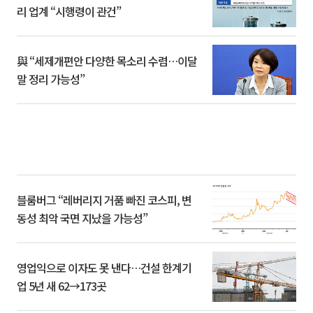
리 업계 “시행령이 관건”
與 “세제개편안 다양한 목소리 수렴…이달
말 정리 가능성”
블룸버그 “레버리지 거품 빠진 코스피, 변
동성 최악 국면 지났을 가능성”
영업익으로 이자도 못 낸다…건설 한계기
업 5년 새 62→173곳