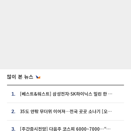
많이 본 뉴스
[베스트&워스트] 삼성전자·SK하이닉스 밀린 한 주…상상인증권은 85% 급등
1.
35도 안팎 무더위 이어져…전국 곳곳 소나기 [오늘 날씨]
2.
[주간증시전망] 다음주 코스피 6000~7000⋯“外人 수급은 정책이 변수”
3.