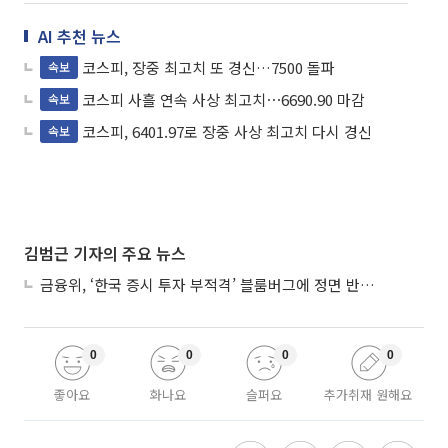
AI 추천 뉴스
코스피, 장중 최고치 또 경신…7500 돌파
속보
코스피 사흘 연속 사상 최고치⋯6690.90 마감
속보
코스피, 6401.97로 장중 사상 최고치 다시 경신
속보
김범근 기자의 주요 뉴스
금융위, ‘한국 증시 투자 부적격’ 블룸버그에 정면 반박…“근거 불분명”
0
0
0
0
좋아요
화나요
슬퍼요
추가취재 원해요