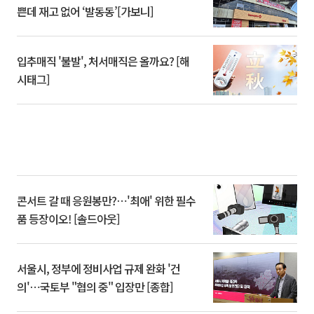
쁜데 재고 없어 ‘발동동’[가보니]
입추매직 '불발', 처서매직은 올까요? [해
시태그]
콘서트 갈 때 응원봉만?⋯'최애' 위한 필수
품 등장이오! [솔드아웃]
서울시, 정부에 정비사업 규제 완화 '건
의'⋯국토부 "협의 중" 입장만 [종합]