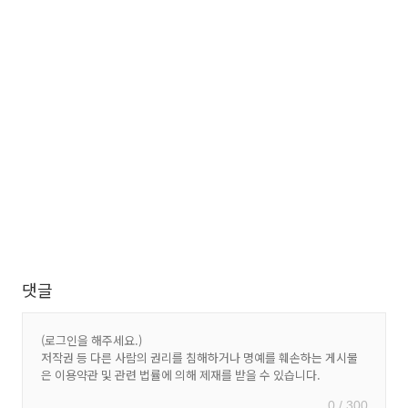
댓글
0 / 300