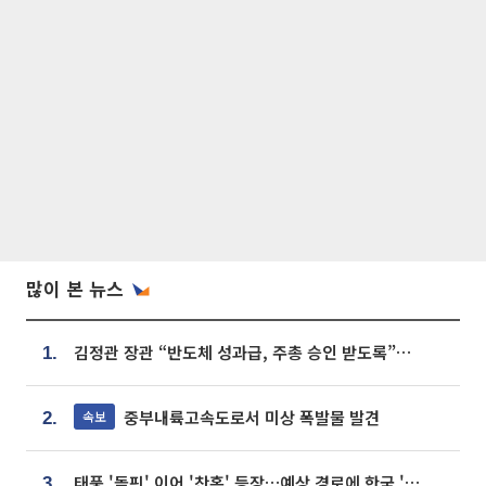
많이 본 뉴스
김정관 장관 “반도체 성과급, 주총 승인 받도록”…상법·자본시장법 개정 시사
1.
중부내륙고속도로서 미상 폭발물 발견
속보
2.
태풍 '돌핀' 이어 '찬홈' 등장…예상 경로에 한국 '한숨'
3.