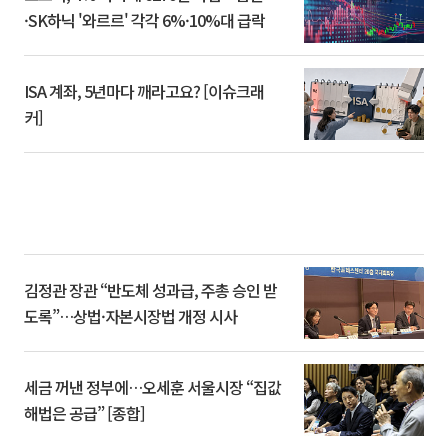
·SK하닉 '와르르' 각각 6%·10%대 급락
ISA 계좌, 5년마다 깨라고요? [이슈크래
커]
김정관 장관 “반도체 성과급, 주총 승인 받
도록”…상법·자본시장법 개정 시사
세금 꺼낸 정부에…오세훈 서울시장 “집값
해법은 공급” [종합]