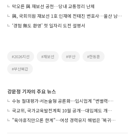
막오른 與 재보선 공천…당내 교통정리 난제
與, 국회의원 재보선 1호 인재에 전태진 변호사…울산 남갑 출마
‘경험 無도 환영’ 첫 일자리 도전 설명서
#2026지선
#재보선
#부산
#한동훈
#부산북갑
강문정 기자의 주요 뉴스
수능 절대평가·서논술형 공론화⋯입시업계 “변별력·사교육 대책 먼저”
국교위, 국가교육발전계획 10월 공개⋯대입제도 개편 공론화 추진
"육아휴직만으론 한계"⋯여성 경력유지 해법은 '복귀 후 유연근무’