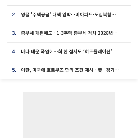
영끌 '주택공급' 대책 임박⋯비아파트·도심복합까지 총동원
2.
종부세 개편에도…1·3주택 종부세 격차 2028년부터 확대
3.
바다 태운 폭염에…회 한 접시도 ‘히트플레이션’
4.
이란, 미국에 호르무즈 합의 조건 제시…美 “경기 아직 안 끝나” [종합]
5.