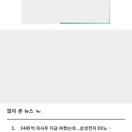
많이 본 뉴스
3445억 자사주 지급 마쳤는데...삼성전자 DX노조, 뒤늦은 '떼쓰기 집회'
1.