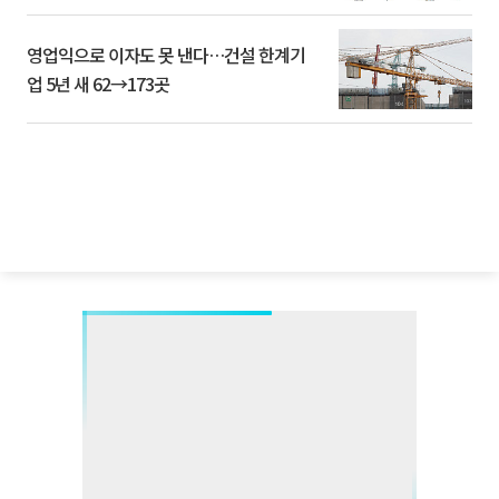
영업익으로 이자도 못 낸다…건설 한계기
업 5년 새 62→173곳