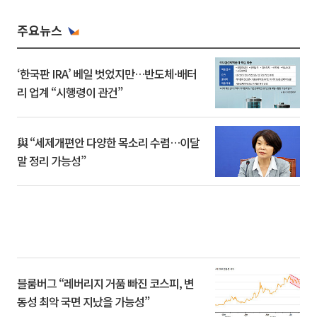
주요뉴스
‘한국판 IRA’ 베일 벗었지만…반도체·배터
리 업계 “시행령이 관건”
與 “세제개편안 다양한 목소리 수렴…이달
말 정리 가능성”
블룸버그 “레버리지 거품 빠진 코스피, 변
동성 최악 국면 지났을 가능성”