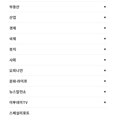
부동산
산업
경제
국제
정치
사회
오피니언
문화·라이프
뉴스발전소
이투데이TV
스페셜리포트