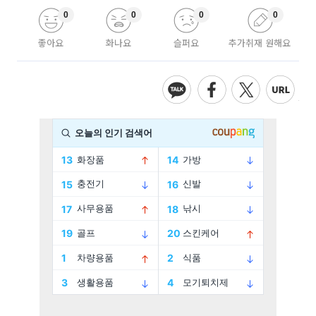
0
0
0
0
좋아요
화나요
슬퍼요
추가취재 원해요