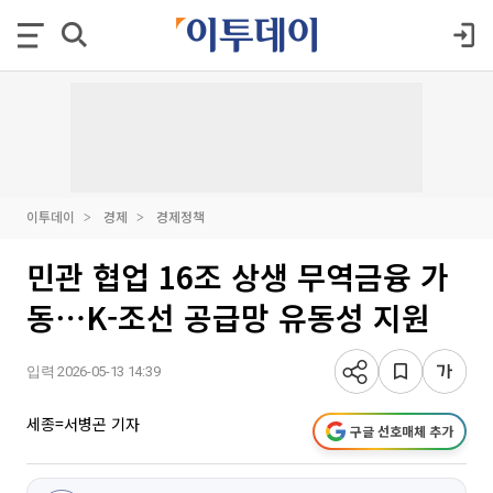
이투데이
경제
경제정책
민관 협업 16조 상생 무역금융 가
동⋯K-조선 공급망 유동성 지원
입력 2026-05-13 14:39
세종=서병곤 기자
구글 선호매체 추가