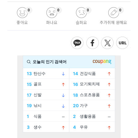
0
0
0
0
좋아요
화나요
슬퍼요
추가취재 원해요