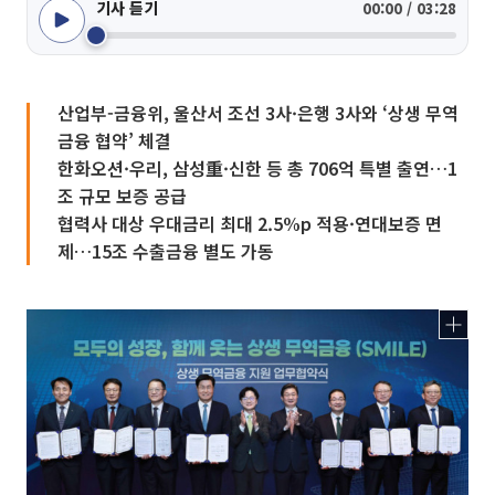
기사 듣기
00:00 / 03:28
산업부-금융위, 울산서 조선 3사·은행 3사와 ‘상생 무역
금융 협약’ 체결
한화오션·우리, 삼성重·신한 등 총 706억 특별 출연…1
조 규모 보증 공급
협력사 대상 우대금리 최대 2.5%p 적용·연대보증 면
제…15조 수출금융 별도 가동