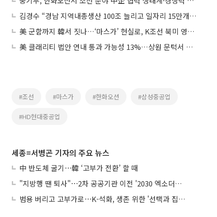
중기부, 한화오션서 조선 분야 中企 협력 생태계·경쟁력 강화 방안 논의
김경수 “경남 지역내총생산 100조 늘리고 일자리 15만개 창출”
美 군함까지 韓서 짓나…‘마스가’ 현실로, K조선 북미 영토 확장
美 클래리티 법안 연내 통과 가능성 13%…상원 문턱서 제동
#조선
#마스가
#한화오션
#삼성중공업
#HD현대중공업
세종=서병곤 기자의 주요 뉴스
中 반도체 굴기⋯韓 ‘고부가 전환’ 할 때
"지방행 땐 퇴사"⋯2차 공공기관 이전 '2030 엑소더스' 뇌관
범용 버리고 고부가로⋯K-석화, 생존 위한 '선택과 집중'