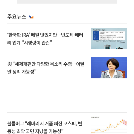
주요뉴스
‘한국판 IRA’ 베일 벗었지만…반도체·배터
리 업계 “시행령이 관건”
與 “세제개편안 다양한 목소리 수렴…이달
말 정리 가능성”
블룸버그 “레버리지 거품 빠진 코스피, 변
동성 최악 국면 지났을 가능성”