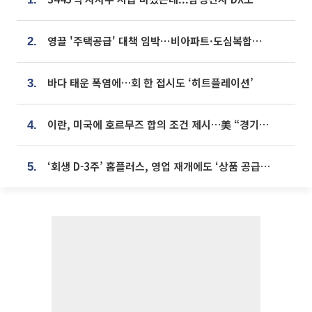
영끌 '주택공급' 대책 임박⋯비아파트·도심복합까지 총동원
2.
바다 태운 폭염에…회 한 접시도 ‘히트플레이션’
3.
이란, 미국에 호르무즈 합의 조건 제시…美 “경기 아직 안 끝나” [종합]
4.
‘회생 D-3주’ 홈플러스, 영업 재개에도 ‘상품 공급망’ 복구가 생존 관건
5.