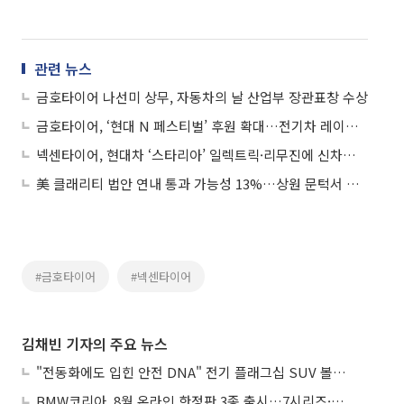
관련 뉴스
금호타이어 나선미 상무, 자동차의 날 산업부 장관표창 수상
금호타이어, ‘현대 N 페스티벌’ 후원 확대…전기차 레이싱 타이어 기술력 강화
넥센타이어, 현대차 ‘스타리아’ 일렉트릭·리무진에 신차용 타이어 공급
美 클래리티 법안 연내 통과 가능성 13%…상원 문턱서 제동
#금호타이어
#넥센타이어
김채빈 기자의 주요 뉴스
"전동화에도 입힌 안전 DNA" 전기 플래그십 SUV 볼보 'EX90'
BMW코리아, 8월 온라인 한정판 3종 출시…7시리즈·X7·M340i 투어링