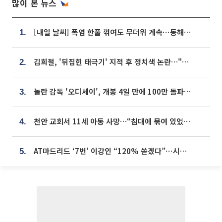
많이 본 뉴스
[내일 날씨] 폭염 한풀 꺾여도 무더위 계속⋯동해안 이틀 연속 비
1.
김희철, '뒤집힌 태극기' 지적 후 정치색 논란…"좌우 떠나 우리나라 국기"
2.
놀란 감독 '오디세이', 개봉 4일 만에 100만 돌파⋯'왕사남' 보다 빠르다
3.
천안 교회서 11세 아동 사망…“침대에 묶여 있었다” 진술 확보
4.
AT마드리드 ‘7번’ 이강인 “120% 쏟겠다”⋯시메오네 감독 “필요한 선수”
5.