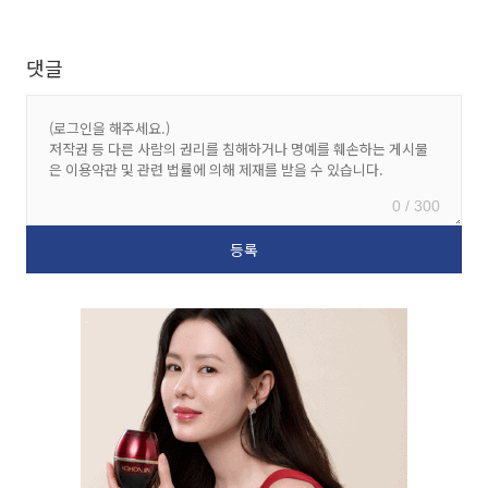
댓글
0 / 300