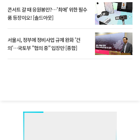
콘서트 갈 때 응원봉만?⋯'최애' 위한 필수
품 등장이오! [솔드아웃]
서울시, 정부에 정비사업 규제 완화 '건
의'⋯국토부 "협의 중" 입장만 [종합]