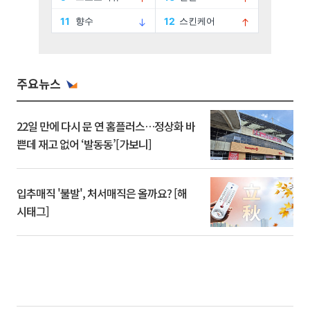
주요뉴스
22일 만에 다시 문 연 홈플러스…정상화 바
쁜데 재고 없어 ‘발동동’[가보니]
입추매직 '불발', 처서매직은 올까요? [해
시태그]