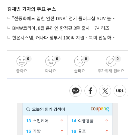
김채빈 기자의 주요 뉴스
"전동화에도 입힌 안전 DNA" 전기 플래그십 SUV 볼보 'EX90'
BMW코리아, 8월 온라인 한정판 3종 출시…7시리즈·X7·M340i 투어링
한온시스템, 캐나다 정부서 100억 지원…북미 전동화 시장 가속
0
0
0
0
좋아요
화나요
슬퍼요
추가취재 원해요