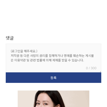
댓글
0 / 300