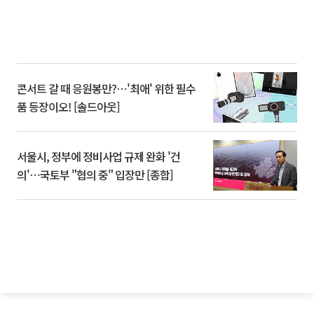
콘서트 갈 때 응원봉만?⋯'최애' 위한 필수
품 등장이오! [솔드아웃]
서울시, 정부에 정비사업 규제 완화 '건
의'⋯국토부 "협의 중" 입장만 [종합]