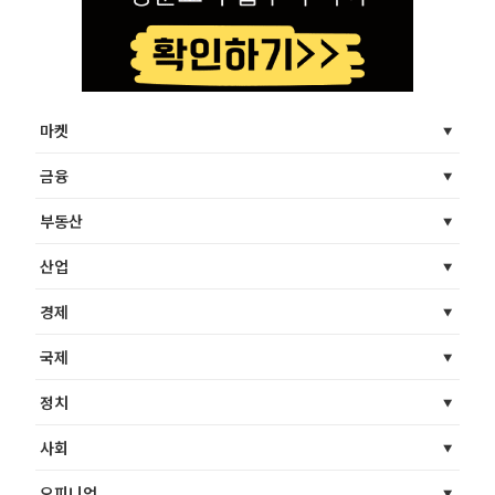
마켓
금융
부동산
산업
경제
국제
정치
사회
오피니언