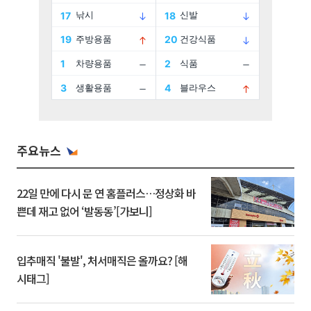
주요뉴스
22일 만에 다시 문 연 홈플러스…정상화 바
쁜데 재고 없어 ‘발동동’[가보니]
입추매직 '불발', 처서매직은 올까요? [해
시태그]