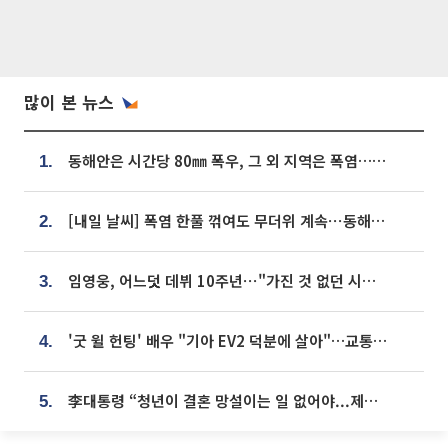
많이 본 뉴스
동해안은 시간당 80㎜ 폭우, 그 외 지역은 폭염…‘극과 극 날씨’
1.
[내일 날씨] 폭염 한풀 꺾여도 무더위 계속⋯동해안 이틀 연속 비
2.
임영웅, 어느덧 데뷔 10주년⋯"가진 것 없던 시절, 내 앞엔 20명의 팬뿐"
3.
'굿 윌 헌팅' 배우 "기아 EV2 덕분에 살아"…교통사고 후 안전성 극찬
4.
李대통령 “청년이 결혼 망설이는 일 없어야...제도상 불이익 조사”
5.