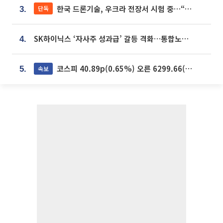
한국 드론기술, 우크라 전장서 시험 중…“스타트업 여러 곳 참여”
단독
3.
SK하이닉스 ‘자사주 성과급’ 갈등 격화…통합노조 출범 움직임
4.
코스피 40.89p(0.65%) 오른 6299.66(마감)
속보
5.