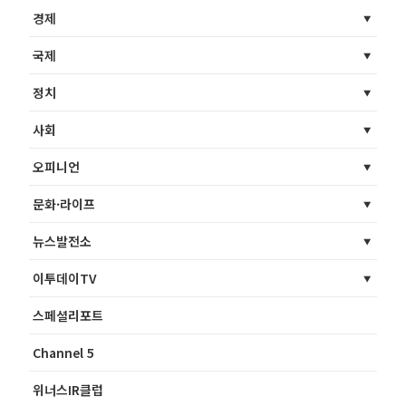
경제
국제
정치
사회
오피니언
문화·라이프
뉴스발전소
이투데이TV
스페셜리포트
Channel 5
위너스IR클럽