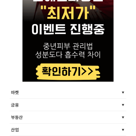
마켓
금융
부동산
산업