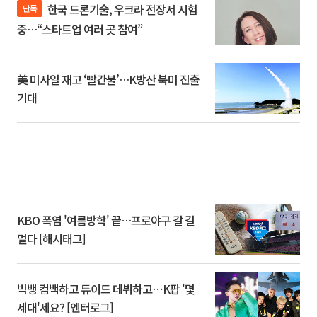
한국 드론기술, 우크라 전장서 시험
단독
중…“스타트업 여러 곳 참여”
美 미사일 재고 ‘빨간불’…K방산 북미 진출
기대
KBO 폭염 '여름방학' 끝…프로야구 갈 길
멀다 [해시태그]
빅뱅 컴백하고 튜이드 데뷔하고⋯K팝 '몇
세대'세요? [엔터로그]