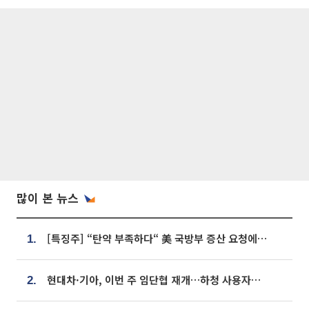
많이 본 뉴스
[특징주] “탄약 부족하다“ 美 국방부 증산 요청에⋯국내 방산주 급등세
1.
현대차·기아, 이번 주 임단협 재개…하청 사용자성 재심도 ‘변수’
2.