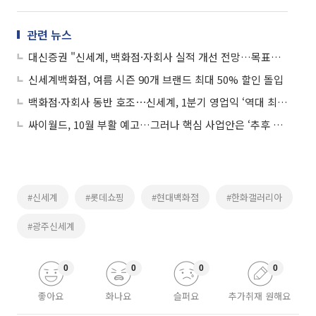
관련 뉴스
대신증권 "신세계, 백화점·자회사 실적 개선 전망…목표가 60만원"
신세계백화점, 여름 시즌 90개 브랜드 최대 50% 할인 돌입
백화점·자회사 동반 호조⋯신세계, 1분기 영업익 ‘역대 최대’ 1978억원
싸이월드, 10월 부활 예고…그러나 핵심 사업안은 ‘추후 공개’
#신세계
#롯데쇼핑
#현대백화점
#한화갤러리아
#광주신세계
0
0
0
0
좋아요
화나요
슬퍼요
추가취재 원해요