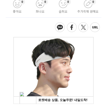
0
0
0
0
좋아요
화나요
슬퍼요
추가취재 원해요