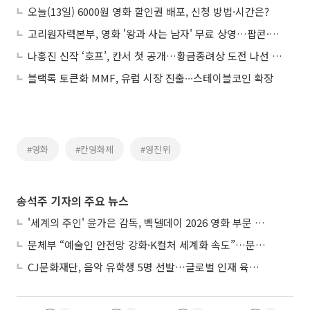
오늘(13일) 6000원 영화 할인권 배포, 신청 방법·시간은?
고리원자력본부, 영화 '왕과 사는 남자' 무료 상영…팝콘·음료도 제공
나홍진 신작 ‘호프’, 칸서 첫 공개…황금종려상 도전 나선 韓영화
블랙록 토큰화 MMF, 유럽 시장 진출∙∙∙스테이블코인 확장
#영화
#칸영화제
#영진위
송석주 기자의 주요 뉴스
'세계의 주인' 윤가은 감독, 벡델데이 2026 영화 부문 벡델리안 감독 선정
문체부 “예술인 안전망 강화·K컬처 세계화 속도”…문화강국 청사진 제시
CJ문화재단, 음악 유학생 5명 선발…글로벌 인재 육성 지원