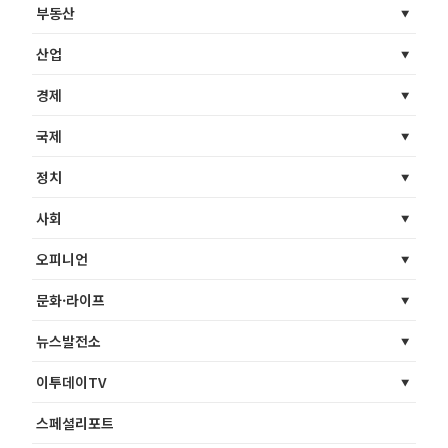
부동산
산업
경제
국제
정치
사회
오피니언
문화·라이프
뉴스발전소
이투데이TV
스페셜리포트