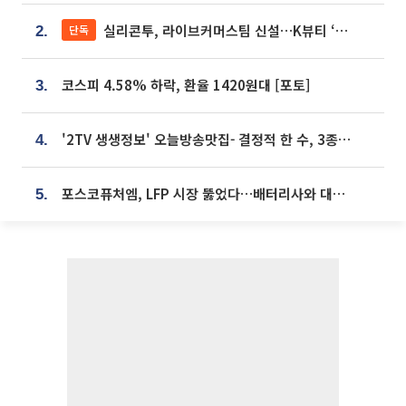
실리콘투, 라이브커머스팀 신설…K뷰티 ‘글로벌 판매망’ 확대[K뷰티 라방戰]
단독
2.
코스피 4.58% 하락, 환율 1420원대 [포토]
3.
'2TV 생생정보' 오늘방송맛집- 결정적 한 수, 3종 메밀면! 메밀 소바 맛집 '의○○○○'
4.
포스코퓨처엠, LFP 시장 뚫었다…배터리사와 대규모 장기 공급 합의
5.