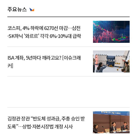
주요뉴스
코스피, 4% 하락에 6270선 마감…삼전
·SK하닉 '와르르' 각각 6%·10%대 급락
ISA 계좌, 5년마다 깨라고요? [이슈크래
커]
김정관 장관 “반도체 성과급, 주총 승인 받
도록”…상법·자본시장법 개정 시사