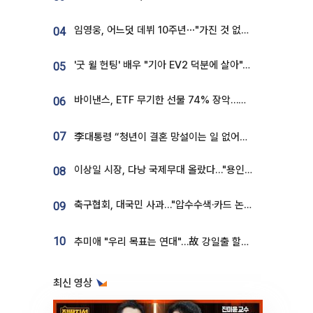
임영웅, 어느덧 데뷔 10주년⋯"가진 것 없던 시절, 내 앞엔 20명의 팬뿐"
04
'굿 윌 헌팅' 배우 "기아 EV2 덕분에 살아"…교통사고 후 안전성 극찬
05
바이낸스, ETF 무기한 선물 74% 장악…한국 레버리지 ETF 거래 급증 [e가상자산]
06
07
李대통령 “청년이 결혼 망설이는 일 없어야...제도상 불이익 조사”
이상일 시장, 다낭 국제무대 올랐다…"용인, 세계 최대 반도체 도시 된다"
08
축구협회, 대국민 사과…"압수수색·카드 논란 사죄, 강도 높은 쇄신"
09
10
추미애 "우리 목표는 연대"…故 강일출 할머니 흉상 제막
최신 영상