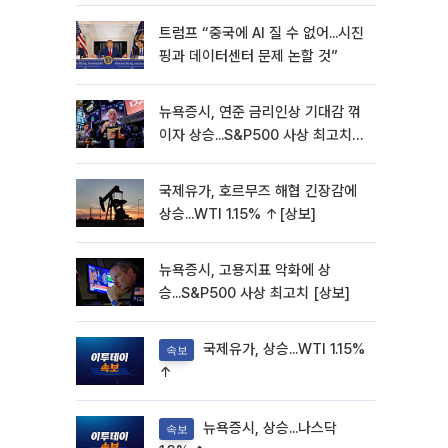
트럼프 “중국에 AI 질 수 없어...시진
핑과 데이터센터 문제 논할 것”
뉴욕증시, 연준 금리인상 기대감 꺾
이자 상승...S&P500 사상 최고치
[종합]
국제유가, 호르무즈 해협 긴장감에
상승...WTI 1.15% ↑[상보]
뉴욕증시, 고용지표 악화에 상
승...S&P500 사상 최고치 [상보]
국제유가, 상승...WTI 1.15%
속보
↑
뉴욕증시, 상승...나스닥
속보