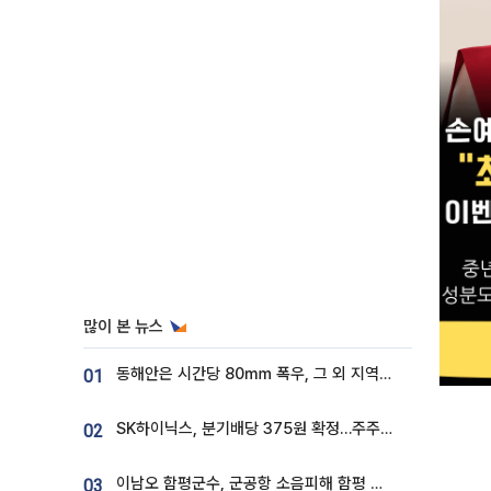
많이 본 뉴스
동해안은 시간당 80㎜ 폭우, 그 외 지역은 폭염…‘극과 극 날씨’
01
SK하이닉스, 분기배당 375원 확정…주주환원책 9월로 앞당겨 발표
02
이남오 함평군수, 군공항 소음피해 함평 보상 요구
03