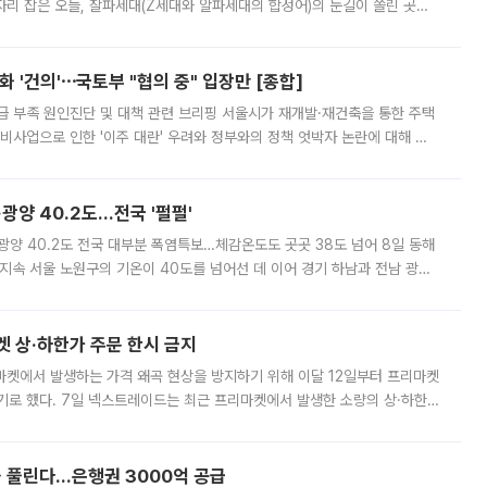
'가 자리 잡은 오늘, 잘파세대(Z세대와 알파세대의 합성어)의 눈길이 쏠린 곳은
리는 공연장. 응원봉만큼이나 눈에 띄는 게 있습니다. 공연이 시작되기
 '건의'⋯국토부 "협의 중" 입장만 [종합]
급 부족 원인진단 및 대책 관련 브리핑 서울시가 재개발·재건축을 통한 주택
비사업으로 인한 '이주 대란' 우려와 정부와의 정책 엇박자 논란에 대해 정
실장은 2031년까지 31만 가구 착공 목표에 차질이 없다는 입장이나,
·광양 40.2도…전국 '펄펄'
·광양 40.2도 전국 대부분 폭염특보…체감온도도 곳곳 38도 넘어 8일 동해
지속 서울 노원구의 기온이 40도를 넘어선 데 이어 경기 하남과 전남 광양
. 전국 대부분 지역에 폭염특보가 내려진 가운데 곳곳에서 39~40도 안팎
켓 상·하한가 주문 한시 금지
마켓에서 발생하는 가격 왜곡 현상을 방지하기 위해 이달 12일부터 프리마켓
기로 했다. 7일 넥스트레이드는 최근 프리마켓에서 발생한 소량의 상·하한
, 주문 오류로 인한 가격 급등락을 최소화하기 위한 비상 대응방안을 발표
 풀린다…은행권 3000억 공급