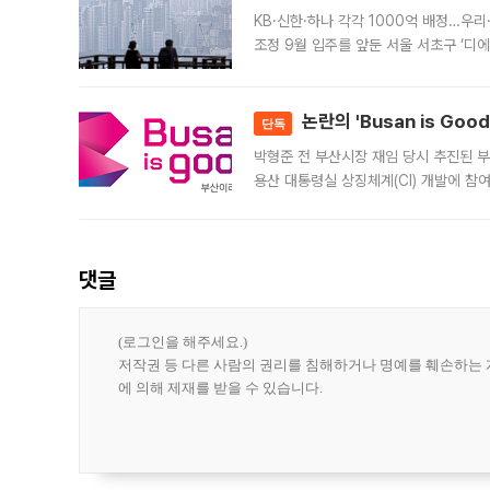
KB·신한·하나 각각 1000억 배정…우
조정 9월 입주를 앞둔 서울 서초구 ‘디
은행과 NH농협은행도 대출 취급을 검토
민은행
논란의 'Busan is Go
단독
박형준 전 부산시장 재임 당시 추진된 부산
용산 대통령실 상징체계(CI) 개발에 참
도시브랜드 사업이 공개 이후 시민 공감
댓글