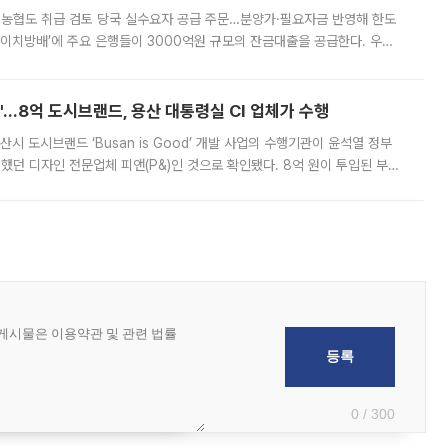
리·농협도 취급 검토 당국 실수요자 공급 주문…분양가·필요자금 반영해 한도
에이치방배’에 주요 은행들이 3000억원 규모의 잔금대출을 공급한다. 우리
하고 있어 향후 공급 규모가 늘어날 전망이다. 7일 금융권에 따르면 KB국
od'…8억 도시브랜드, 용산 대통령실 CI 업체가 수행
시 도시브랜드 ‘Busan is Good’ 개발 사업의 수행기관이 윤석열 정부
여했던 디자인 전문업체 피앤(P&)인 것으로 확인됐다. 8억 원이 투입된 부산
 부족과 디자인 정체성 논란에 휩싸였던 만큼, 사업 선정 과정과 결과물에
0 / 300