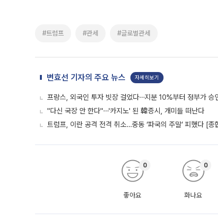
#트럼프
#관세
#글로벌관세
변효선 기자의 주요 뉴스
자세히보기
프랑스, 외국인 투자 빗장 걸었다⋯지분 10%부터 정부가 승
"다신 국장 안 한다"⋯'카지노' 된 韓증시, 개미들 떠난다
트럼프, 이란 공격 전격 취소…중동 ‘파국의 주말’ 피했다 [종
0
0
좋아요
화나요