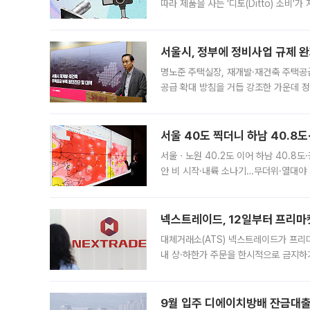
따라 제품을 사는 '디토(Ditto) 소비
어디일까요? 아이돌 콘서트 시작을 기다
서울시, 정부에 정비사업 규제 완화
명노준 주택실장, 재개발·재건축 주택공
공급 확대 방침을 거듭 강조한 가운데 정
면 반박하고 나섰다. 명노준 서울시 주택
서울 40도 찍더니 하남 40.8도
서울ㆍ노원 40.2도 이어 하남 40.8도
안 비 시작·내륙 소나기…무더위·열대야 
에서도 40도를 웃도는 기온이 관측됐다
의 극심한
넥스트레이드, 12일부터 프리마
대체거래소(ATS) 넥스트레이드가 프리
내 상·하한가 주문을 한시적으로 금지하
가 체결 사례와 관련해 설명자료를 내고
9월 입주 디에이치방배 잔금대출