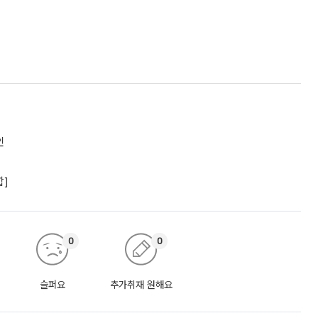
인
합]
0
0
슬퍼요
추가취재 원해요