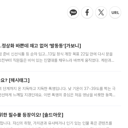
…정상화 바쁜데 재고 없어 ‘발동동’[가보니]
준비 신선식품 등 순차 입고…13일 정식 개장 목표 22일 만에 다시 문을
오전부터 직원들은 비어 있는 진열대를 채우느라 바쁘게 움직였다. 계란과
리를 잡기 시작했지만, 매장 곳곳엔 여전히 텅 빈 매대가 먼저 눈에 들어왔
까요? [해시태그]
’의 단계까지 온 지독하고 지독한 폭염입니다. 낮 기온이 37~39도를 찍는 극
 선선하게 느껴질 지경인데요. 이번 폭염의 중심은 처음 영남을 비롯한 동쪽
 북서풍이 산맥을 넘어 영남 쪽으로 내려오면서 뜨겁고 건조해졌는데요.
 위한 필수품 등장이오! [솔드아웃]
합니다. 자신의 취향, 가치관과 유사하거나 인기 있는 인물 혹은 콘텐츠를