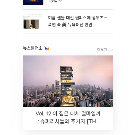
1.3% ↑
여름 샌들 대신 원피스에 롱부츠⋯
폭염 속 美 뉴욕패션 반란
뉴스발전소
Vol. 12 이 집은 대체 얼마일까
: 슈퍼리치들의 주거지 [THE
RARE]