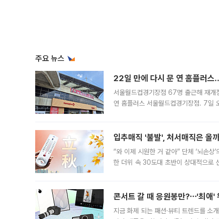
주요 뉴스
22일 만에 다시 문 연 홈플러스
서울월드컵경기장점 67명 출근해 재개점 
연 홈플러스 서울월드컵경기장점. 7일 
우유, 과일 같은 신선식품이 차근차근 자
입추매직 '불발', 처서매직은 올
“와 이제 시원한 거 같아” 단체 ‘뇌손상
한 더위 속 30도대 초반이 상대적으로
지역에 있었습니다. 7월 말에는 서풍과
콘서트 갈 때 응원봉만?⋯'최애'
지금 화제 되는 패션·뷰티 트렌드를 소개